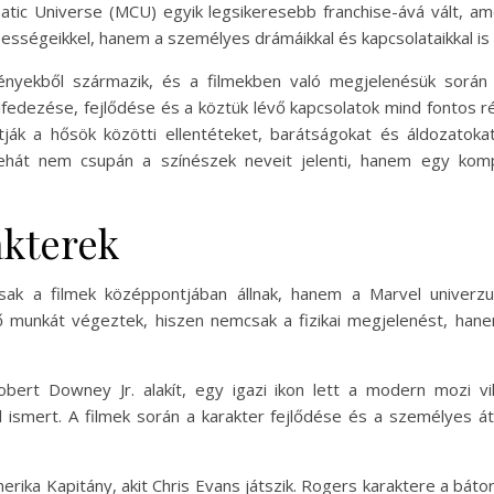
atic Universe (MCU) egyik legsikeresebb franchise-ává vált, ame
sségeikkel, hanem a személyes drámáikkal és kapcsolataikkal is
gényekből származik, és a filmekben való megjelenésük során
fedezése, fejlődése és a köztük lévő kapcsolatok mind fontos r
ják a hősök közötti ellentéteket, barátságokat és áldozatoka
tehát nem csupán a színészek neveit jelenti, hanem egy komp
akterek
sak a filmek középpontjában állnak, hanem a Marvel univerz
munkát végeztek, hiszen nemcsak a fizikai megjelenést, hanem a
ert Downey Jr. alakít, egy igazi ikon lett a modern mozi vil
ismert. A filmek során a karakter fejlődése és a személyes áta
ika Kapitány, akit Chris Evans játszik. Rogers karaktere a báto