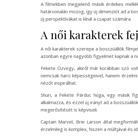
A filmekben megjelenő másik érdekes mellé
határvonalán mozog, így új dimenziót ad a b
új perspektívákat is kínál a csapat számára.
A női karakterek fe
A női karakterek szerepe a bosszúállók filmje
azonban egyre nagyobb figyelmet kapnak a nő
Fekete Özvegy, akiről már korábban szó volt
nemcsak harci képességeivel, hanem érzelmi in
nézőt inspirálhat.
Shuri, a Fekete Párduc húga, egy másik fig
alkalmazza, és ezzel új irányt ad a bosszúáll
megerősítését is képviseli.
Captain Marvel, Brie Larson által megformál
érzelmileg is komplex, hiszen a múltjával és id