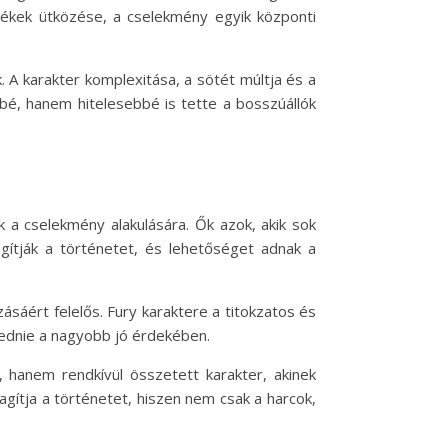
rtékek ütközése, a cselekmény egyik központi
 A karakter komplexitása, a sötét múltja és a
bé, hanem hitelesebbé is tette a bosszúállók
 a cselekmény alakulására. Ők azok, akik sok
agítják a történetet, és lehetőséget adnak a
ozásáért felelős. Fury karaktere a titokzatos és
ekednie a nagyobb jó érdekében.
 hanem rendkívül összetett karakter, akinek
agítja a történetet, hiszen nem csak a harcok,