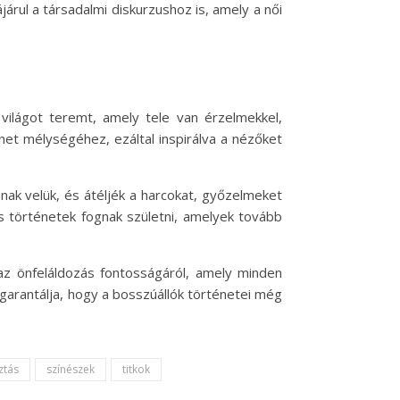
rul a társadalmi diskurzushoz is, amely a női
ilágot teremt, amely tele van érzelmekkel,
net mélységéhez, ezáltal inspirálva a nézőket
anak velük, és átéljék a harcokat, győzelmeket
s történetek fognak születni, amelyek tovább
az önfeláldozás fontosságáról, amely minden
garantálja, hogy a bosszúállók történetei még
ztás
színészek
titkok