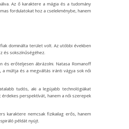
álva. Az ő karaktere a mágia és a tudomány
almas fordulatokat hoz a cselekménybe, hanem
fiak dominálta terület volt. Az utóbbi években
ez és sokszínűségéhez.
en és erőteljesen ábrázolni. Natasa Romanoff
, a múltja és a megváltás iránti vágya sok női
talabb tudós, aki a legújabb technológiákat
újt érdekes perspektívát, hanem a női szerepek
ers karaktere nemcsak fizikailag erős, hanem
spiráló példát nyújt.