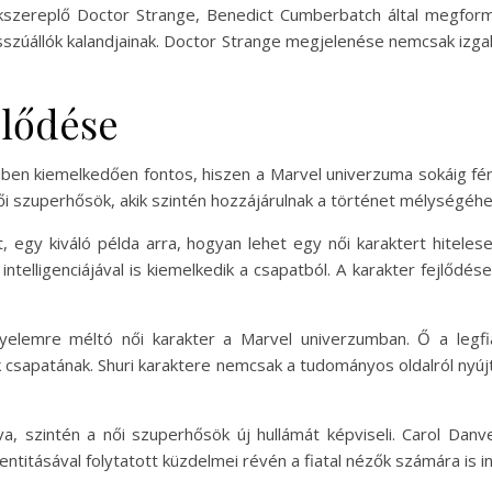
kszereplő Doctor Strange, Benedict Cumberbatch által megform
osszúállók kalandjainak. Doctor Strange megjelenése nemcsak izg
jlődése
iben kiemelkedően fontos, hiszen a Marvel univerzuma sokáig fér
i szuperhősök, akik szintén hozzájárulnak a történet mélységéh
, egy kiváló példa arra, hogyan lehet egy női karaktert hiteles
telligenciájával is kiemelkedik a csapatból. A karakter fejlődése
yelemre méltó női karakter a Marvel univerzumban. Ő a legfia
ók csapatának. Shuri karaktere nemcsak a tudományos oldalról ny
va, szintén a női szuperhősök új hullámát képviseli. Carol Danv
entitásával folytatott küzdelmei révén a fiatal nézők számára is in