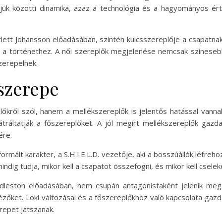
tőjük közötti dinamika, azaz a technológia és a hagyományos é
tt Johansson előadásában, szintén kulcsszereplője a csapatnak.
 a történethez. A női szereplők megjelenése nemcsak színeseb
szerepelnek.
szerepe
őkről szól, hanem a mellékszereplők is jelentős hatással vannak
tráltatják a főszereplőket. A jól megírt mellékszereplők gazd
ére.
ormált karakter, a S.H.I.E.L.D. vezetője, aki a bosszúállók létreh
indig tudja, mikor kell a csapatot összefogni, és mikor kell csel
leston előadásában, nem csupán antagonistaként jelenik meg,
 nézőket. Loki változásai és a főszereplőkhöz való kapcsolata gazd
repet játszanak.