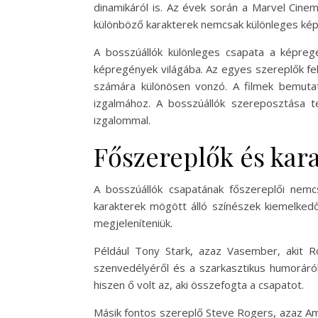
dinamikáról is. Az évek során a Marvel Cinem
különböző karakterek nemcsak különleges képe
A bosszúállók különleges csapata a képre
képregények világába. Az egyes szereplők fel
számára különösen vonzó. A filmek bemutat
izgalmához. A bosszúállók szereposztása 
izgalommal.
Főszereplők és kar
A bosszúállók csapatának főszereplői nemc
karakterek mögött álló színészek kiemelkedő 
megjeleníteniük.
Például Tony Stark, azaz Vasember, akit Rob
szenvedélyéről és a szarkasztikus humoráról 
hiszen ő volt az, aki összefogta a csapatot.
Másik fontos szereplő Steve Rogers, azaz Amer