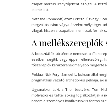
csapat morális iránytűjeként szolgál. A ket
eleme lett.
Natasha Romanoff, azaz Fekete Özvegy, Scarle
megváltás iránti vágya érzelmi mélységet ad
világát, hiszen a csapatban nem csak férfiak 
A mellékszereplők 
A bosszúállók története nemcsak a főszerepl
esetben segítik vagy éppen ellenkezőleg, há
főszereplők karakterének mélyebb megértés
Például Nick Fury, Samuel L. Jackson által megf
pragmatikus vezető archetipikus példája, aki m
Ugyanakkor Loki, a Thor testvére, Tom Hidd
motivációi és tettei sokáig foglalkoztatják a
hanem a személyes konfliktusok is fontos sze