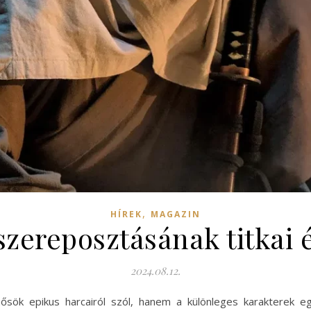
,
HÍREK
MAGAZIN
szereposztásának titkai 
2024.08.12.
sök epikus harcairól szól, hanem a különleges karakterek eg