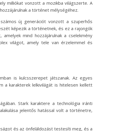
ly milliókat vonzott a mozikba világszerte. A
 hozzájárulnak a történet mélységéhez.
 számos új generációt vonzott a szuperhős
észét képezik a történetnek, és ez a rajongók
t, amelyek mind hozzájárulnak a cselekmény
lex világot, amely tele van érzelemmel és
umban is kulcsszerepet játszanak. Az egyes
 karakterek lelkivilágát is hitelesen kellett
ágában. Stark karaktere a technológia iránti
lakulása jelentős hatással volt a történetre,
rságot és az önfeláldozást testesíti meg, és a