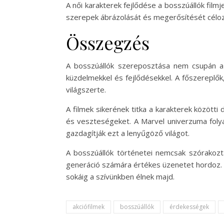
A női karakterek fejlődése a bosszúállók fil
szerepek ábrázolását és megerősítését célo
Összegzés
A bosszúállók szereposztása nem csupán a 
küzdelmekkel és fejlődésekkel. A főszereplők
világszerte.
A filmek sikerének titka a karakterek közötti
és veszteségeket. A Marvel univerzuma folya
gazdagítják ezt a lenyűgöző világot.
A bosszúállók történetei nemcsak szórakozt
generáció számára értékes üzenetet hordoz. A
sokáig a szívünkben élnek majd.
akciófilmek
bosszúállók
érdekességek