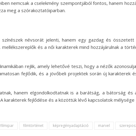
mjeiben nemcsak a cselekmény szempontjából fontos, hanem hozzájá
zza meg a szórakoztatóiparban.
színészek névsorát jelenti, hanem egy gazdag és összetett v
, mellékszereplők és a női karakterek mind hozzájárulnak a törté
 dinamikában rejlik, amely lehetővé teszi, hogy a nézők azonosulj
matosan fejlődik, és a jövőbeli projektek során új karakterek é
atnak, hanem elgondolkodtatnak is a barátság, a bátorság és 
 karakterek fejlődése és a közöttük lévő kapcsolatok mélysége 
filmipar
filmtörténet
képregényadaptáció
marvel
szerepos