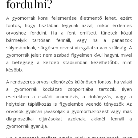
fordulni?
A gyomorrák korai felismerése életmentő lehet, ezért
fontos, hogy tisztában legyünk azzal, mikor érdemes
orvoshoz fordulni. Ha a fent említett tünetek közül
bármelyik tartósan fennáll, vagy ha a panaszok
súlyosbodnak, sürgősen orvosi vizsgálatra van szükség. A
gyomorrák jeleit nem szabad figyelmen kívül hagyni, mivel
a betegség a kezdeti stádiumban kezelhetőbb, mint
később.
A rendszeres orvosi ellenőrzés különösen fontos, ha valaki
a gyomorrák kockázati csoportjába tartozik. Ilyen
esetekben a családi anamnézis, a dohányzás, vagy a
helytelen táplálkozás is figyelembe veendő tényezők. Az
orvosok gyakran javasolják a gyomortükrözést vagy más
diagnosztikai eljárásokat azoknak, akiknél fennáll a
gyomorrák gyanúja.
Ha a panaszok mellett egyéb jelek is megjelennek, mint