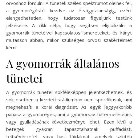
orvoshoz fordulni. A tünetek széles spektrumot ölelnek fel,
a gyomorégéstől kezdve az étvágytalanságig, ezért
elengedhetetlen, hogy tudatosan figyeljünk testünk
jelzéseire. A cikk célja, hogy segítsen eligibilizálni a
gyomorrák tüneteivel kapcsolatos ismereteket, és irányt
mutasson abban, mikor szükséges orvosi szakértelmet
kérni.
A gyomorrák általános
tünetei
A gyomorrák tünetei sokféleképpen jelentkezhetnek, és
sok esetben a kezdeti stádiumban nem specifikusak, ami
megnehezíti a korai diagnózist. Az egyik leggyakoribb
panasz a gyomorégés, ami a gyomorsav túltermelésének
vagy gyulladásának következménye lehet. Ezen kívül a
betegek gyakran tapasztalhatnak puffadást,
teltségérzetet, vagy hasi fájdalmat, amelyek szintén