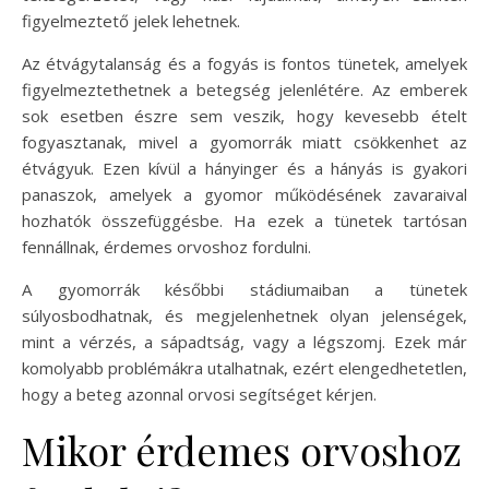
figyelmeztető jelek lehetnek.
Az étvágytalanság és a fogyás is fontos tünetek, amelyek
figyelmeztethetnek a betegség jelenlétére. Az emberek
sok esetben észre sem veszik, hogy kevesebb ételt
fogyasztanak, mivel a gyomorrák miatt csökkenhet az
étvágyuk. Ezen kívül a hányinger és a hányás is gyakori
panaszok, amelyek a gyomor működésének zavaraival
hozhatók összefüggésbe. Ha ezek a tünetek tartósan
fennállnak, érdemes orvoshoz fordulni.
A gyomorrák későbbi stádiumaiban a tünetek
súlyosbodhatnak, és megjelenhetnek olyan jelenségek,
mint a vérzés, a sápadtság, vagy a légszomj. Ezek már
komolyabb problémákra utalhatnak, ezért elengedhetetlen,
hogy a beteg azonnal orvosi segítséget kérjen.
Mikor érdemes orvoshoz