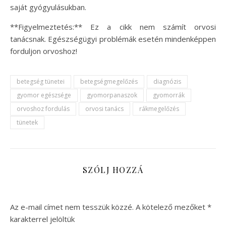
saját gyógyulásukban.
**Figyelmeztetés:** Ez a cikk nem számít orvosi
tanácsnak. Egészségügyi problémák esetén mindenképpen
forduljon orvoshoz!
betegség tünetei
betegségmegelőzés
diagnózis
gyomor egészsége
gyomorpanaszok
gyomorrák
orvoshoz fordulás
orvosi tanács
rákmegelőzés
tünetek
SZÓLJ HOZZÁ
Az e-mail címet nem tesszük közzé.
A kötelező mezőket
*
karakterrel jelöltük