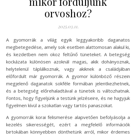
mikor forduljunk
orvoshoz?
2025.03.11.
A gyomorrák a világ egyik leggyakoribb daganatos
megbetegedése, amely sok esetben alattomosan alakul ki,
és kezdetben nem okoz feltűnő tüneteket. A betegség
kockázata különösen azoknál magas, akik dohányoznak,
helytelenül táplálkoznak, vagy akiknek a családjában
előfordult már gyomorrák. A gyomor különböző részein
megjelenő daganatok sokféle formában jelentkezhetnek,
és a betegség előrehaladtával a tünetek is változhatnak.
Fontos, hogy figyeljünk a testünk jelzéseire, és ne hagyjuk
figyelmen kívül a szokatlan vagy tartós panaszokat.
A gyomorrák korai felismerése alapvetően befolyásolja a
kezelés sikerességét, ezért a megfelelő információk
birtokában könnyebben dönthetünk arról, mikor érdemes