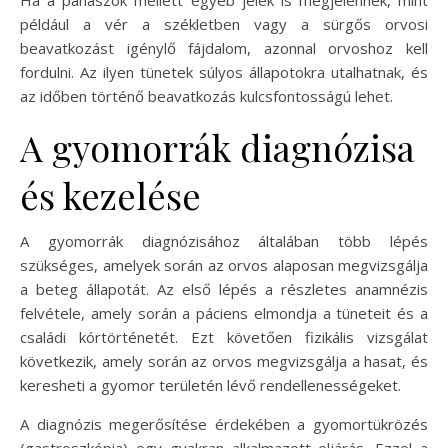
például a vér a székletben vagy a sürgős orvosi
beavatkozást igénylő fájdalom, azonnal orvoshoz kell
fordulni. Az ilyen tünetek súlyos állapotokra utalhatnak, és
az időben történő beavatkozás kulcsfontosságú lehet.
A gyomorrák diagnózisa
és kezelése
A gyomorrák diagnózisához általában több lépés
szükséges, amelyek során az orvos alaposan megvizsgálja
a beteg állapotát. Az első lépés a részletes anamnézis
felvétele, amely során a páciens elmondja a tüneteit és a
családi kórtörténetét. Ezt követően fizikális vizsgálat
következik, amely során az orvos megvizsgálja a hasat, és
keresheti a gyomor területén lévő rendellenességeket.
A diagnózis megerősítése érdekében a gyomortükrözés
(gastroszkópia) egy gyakran alkalmazott eljárás. Ezzel a