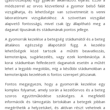
módszerrel az orvos közvetlenül a gyomor belső falát
vizsgálhatja, és lehetősége van szövetmintát is venni
laboratóriumi vizsgálatokhoz. A szövettani vizsgálat
alapvető fontosságú, mivel csak így állapítható meg a
daganat típusának és stádiumának pontos jellege.
A gyomorrák kezelése a betegség stádiumától és a beteg
általános egészségi állapotától függ. A kezelési
lehetőségek közé tartozik a műtéti beavatkozás,
kemoterápia, sugárkezelés, vagy ezek kombinációja. A
korai stádiumban felfedezett daganatok esetén a műtét
lehet a legjobb megoldás, míg a későbbi stádiumokban a
kemoterápiás kezelések is fontos szerepet játszanak.
Fontos megjegyezni, hogy a gyomorrák kezelése egy
komplex folyamat, amely során a kezelőorvos és a beteg
szoros együttműködése szükséges. A megfelelő
információk és támogatás birtokában a betegek jobban
megérthetik a helyzetüket, és aktívan részt vehetnek a