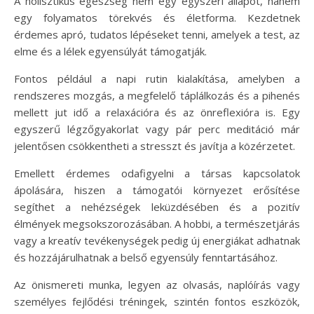
A holisztikus egészség nem egy egyszeri állapot, hanem
egy folyamatos törekvés és életforma. Kezdetnek
érdemes apró, tudatos lépéseket tenni, amelyek a test, az
elme és a lélek egyensúlyát támogatják.
Fontos például a napi rutin kialakítása, amelyben a
rendszeres mozgás, a megfelelő táplálkozás és a pihenés
mellett jut idő a relaxációra és az önreflexióra is. Egy
egyszerű légzőgyakorlat vagy pár perc meditáció már
jelentősen csökkentheti a stresszt és javítja a közérzetet.
Emellett érdemes odafigyelni a társas kapcsolatok
ápolására, hiszen a támogatói környezet erősítése
segíthet a nehézségek leküzdésében és a pozitív
élmények megsokszorozásában. A hobbi, a természetjárás
vagy a kreatív tevékenységek pedig új energiákat adhatnak
és hozzájárulhatnak a belső egyensúly fenntartásához.
Az önismereti munka, legyen az olvasás, naplóírás vagy
személyes fejlődési tréningek, szintén fontos eszközök,