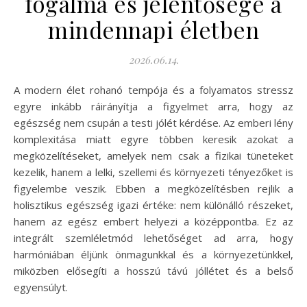
fogalma és jelentősége a
mindennapi életben
2026.06.14.
A modern élet rohanó tempója és a folyamatos stressz
egyre inkább ráirányítja a figyelmet arra, hogy az
egészség nem csupán a testi jólét kérdése. Az emberi lény
komplexitása miatt egyre többen keresik azokat a
megközelítéseket, amelyek nem csak a fizikai tüneteket
kezelik, hanem a lelki, szellemi és környezeti tényezőket is
figyelembe veszik. Ebben a megközelítésben rejlik a
holisztikus egészség igazi értéke: nem különálló részeket,
hanem az egész embert helyezi a középpontba. Ez az
integrált szemléletmód lehetőséget ad arra, hogy
harmóniában éljünk önmagunkkal és a környezetünkkel,
miközben elősegíti a hosszú távú jóllétet és a belső
egyensúlyt.