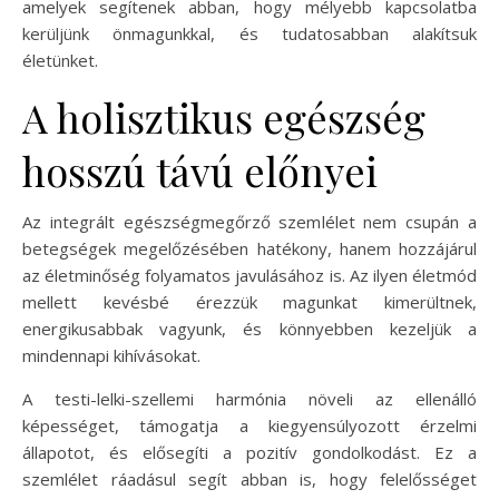
amelyek segítenek abban, hogy mélyebb kapcsolatba
kerüljünk önmagunkkal, és tudatosabban alakítsuk
életünket.
A holisztikus egészség
hosszú távú előnyei
Az integrált egészségmegőrző szemlélet nem csupán a
betegségek megelőzésében hatékony, hanem hozzájárul
az életminőség folyamatos javulásához is. Az ilyen életmód
mellett kevésbé érezzük magunkat kimerültnek,
energikusabbak vagyunk, és könnyebben kezeljük a
mindennapi kihívásokat.
A testi-lelki-szellemi harmónia növeli az ellenálló
képességet, támogatja a kiegyensúlyozott érzelmi
állapotot, és elősegíti a pozitív gondolkodást. Ez a
szemlélet ráadásul segít abban is, hogy felelősséget