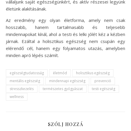
vállaljunk saját egészségünkért, és aktív részesei legyünk
életünk alakításának.
Az eredmény egy olyan életforma, amely nem csak
hosszabb, hanem tartalmasabb és teljesebb
mindennapokat kínál, ahol a testi és lelki jólét kéz a kézben
járnak. Ezáltal a holisztikus egészség nem csupán egy
elérendő cél, hanem egy folyamatos utazás, amelyben
minden apró lépés számít.
egészségtudatosság
életmód
holisztikus egészség
mentális egészség
mindennapi egészség
prevenció
stresszkezelés
természetes gyógyászat
testi egészség
wellness
SZÓLJ HOZZÁ