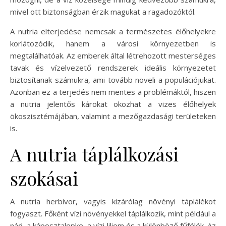
mivel ott biztonságban érzik magukat a ragadozóktól.
A nutria elterjedése nemcsak a természetes élőhelyekre
korlátozódik, hanem a városi környezetben is
megtalálhatóak. Az emberek által létrehozott mesterséges
tavak és vízelvezető rendszerek ideális környezetet
biztosítanak számukra, ami tovább növeli a populációjukat.
Azonban ez a terjedés nem mentes a problémáktól, hiszen
a nutria jelentős károkat okozhat a vizes élőhelyek
ökoszisztémájában, valamint a mezőgazdasági területeken
is.
A nutria táplálkozási
szokásai
A nutria herbivor, vagyis kizárólag növényi táplálékot
fogyaszt. Főként vízi növényekkel táplálkozik, mint például a
nád, a káposztalepke, a vízi liliom és a különböző fűfélék. Az