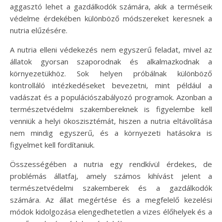
aggasztó lehet a gazdálkodók számára, akik a terméseik
védelme érdekében különböző módszereket keresnek a
nutria elűzésére.
A nutria elleni védekezés nem egyszerű feladat, mivel az
állatok gyorsan szaporodnak és alkalmazkodnak a
környezetükhöz. Sok helyen próbálnak különböző
kontrolláló intézkedéseket bevezetni, mint például a
vadászat és a populációszabályozó programok. Azonban a
természetvédelmi szakembereknek is figyelembe kell
venniük a helyi ökoszisztémát, hiszen a nutria eltávolítása
nem mindig egyszerű, és a környezeti hatásokra is
figyelmet kell fordítaniuk.
Összességében a nutria egy rendkívül érdekes, de
problémás állatfaj, amely számos kihívást jelent a
természetvédelmi szakemberek és a gazdálkodók
számára. Az állat megértése és a megfelelő kezelési
módok kidolgozása elengedhetetlen a vizes élőhelyek és a