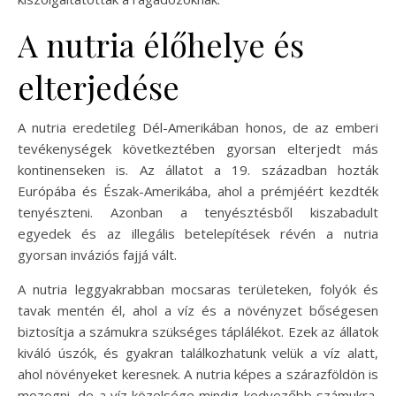
A nutria élőhelye és
elterjedése
A nutria eredetileg Dél-Amerikában honos, de az emberi
tevékenységek következtében gyorsan elterjedt más
kontinenseken is. Az állatot a 19. században hozták
Európába és Észak-Amerikába, ahol a prémjéért kezdték
tenyészteni. Azonban a tenyésztésből kiszabadult
egyedek és az illegális betelepítések révén a nutria
gyorsan inváziós fajjá vált.
A nutria leggyakrabban mocsaras területeken, folyók és
tavak mentén él, ahol a víz és a növényzet bőségesen
biztosítja a számukra szükséges táplálékot. Ezek az állatok
kiváló úszók, és gyakran találkozhatunk velük a víz alatt,
ahol növényeket keresnek. A nutria képes a szárazföldön is
mozogni, de a víz közelsége mindig kedvezőbb számukra,