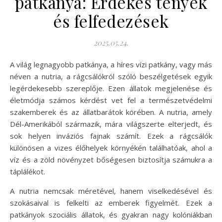
patkánya: Érdekes tények
és felfedezések
2025.05.24.
A világ legnagyobb patkánya, a híres vízi patkány, vagy más
néven a nutria, a rágcsálókról szóló beszélgetések egyik
legérdekesebb szereplője. Ezen állatok megjelenése és
életmódja számos kérdést vet fel a természetvédelmi
szakemberek és az állatbarátok körében. A nutria, amely
Dél-Amerikából származik, mára világszerte elterjedt, és
sok helyen inváziós fajnak számít. Ezek a rágcsálók
különösen a vizes élőhelyek környékén találhatóak, ahol a
víz és a zöld növényzet bőségesen biztosítja számukra a
táplálékot.
A nutria nemcsak méretével, hanem viselkedésével és
szokásaival is felkelti az emberek figyelmét. Ezek a
patkányok szociális állatok, és gyakran nagy kolóniákban