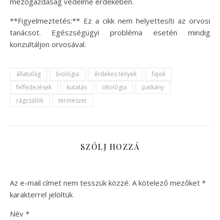
mezőgazdaság védelme érdekében.
**Figyelmeztetés:** Ez a cikk nem helyettesíti az orvosi
tanácsot. Egészségügyi probléma esetén mindig
konzultáljon orvosával.
állatvilág
biológia
érdekes tények
fajok
felfedezések
kutatás
ökológia
patkány
rágcsálók
természet
SZÓLJ HOZZÁ
Az e-mail címet nem tesszük közzé.
A kötelező mezőket
*
karakterrel jelöltük
Név
*