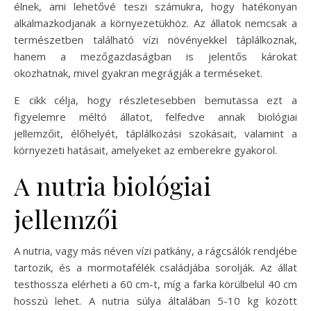
élnek, ami lehetővé teszi számukra, hogy hatékonyan
alkalmazkodjanak a környezetükhöz. Az állatok nemcsak a
természetben található vízi növényekkel táplálkoznak,
hanem a mezőgazdaságban is jelentős károkat
okozhatnak, mivel gyakran megrágják a terméseket.
E cikk célja, hogy részletesebben bemutassa ezt a
figyelemre méltó állatot, felfedve annak biológiai
jellemzőit, élőhelyét, táplálkozási szokásait, valamint a
környezeti hatásait, amelyeket az emberekre gyakorol.
A nutria biológiai
jellemzői
A nutria, vagy más néven vízi patkány, a rágcsálók rendjébe
tartozik, és a mormotafélék családjába sorolják. Az állat
testhossza elérheti a 60 cm-t, míg a farka körülbelül 40 cm
hosszú lehet. A nutria súlya általában 5-10 kg között