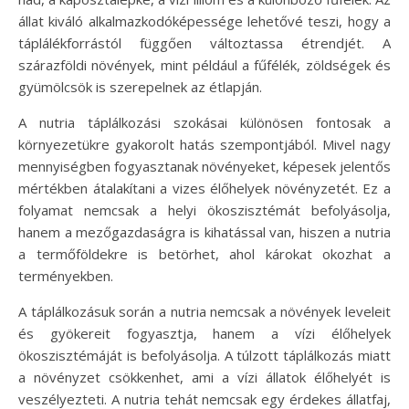
állat kiváló alkalmazkodóképessége lehetővé teszi, hogy a
táplálékforrástól függően változtassa étrendjét. A
szárazföldi növények, mint például a fűfélék, zöldségek és
gyümölcsök is szerepelnek az étlapján.
A nutria táplálkozási szokásai különösen fontosak a
környezetükre gyakorolt hatás szempontjából. Mivel nagy
mennyiségben fogyasztanak növényeket, képesek jelentős
mértékben átalakítani a vizes élőhelyek növényzetét. Ez a
folyamat nemcsak a helyi ökoszisztémát befolyásolja,
hanem a mezőgazdaságra is kihatással van, hiszen a nutria
a termőföldekre is betörhet, ahol károkat okozhat a
terményekben.
A táplálkozásuk során a nutria nemcsak a növények leveleit
és gyökereit fogyasztja, hanem a vízi élőhelyek
ökoszisztémáját is befolyásolja. A túlzott táplálkozás miatt
a növényzet csökkenhet, ami a vízi állatok élőhelyét is
veszélyezteti. A nutria tehát nemcsak egy érdekes állatfaj,