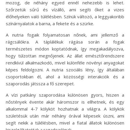
mozog, de néhány egyed ennél nehezebb is lehet.
Szőrzetük sűrű és vízálló, ami segíti őket a vizes
élőhelyeken való túlélésben. Színük változó, a leggyakoribb
színárnyalatok a barna, a fekete és a szürke.
A nutria fogaik folyamatosan nőnek, ami jellemző a
rágcsálókra. A táplálékuk rágása során a fogak
természetes módon koptatódnak, így megakadályozva,
hogy túlzottan megnőjenek. Az állat emésztőrendszere
rendkívül alkalmazkodó, mivel különféle növényi anyagokat
képes feldolgozni. A nutria szociális lény, így általában
csoportokban él, ahol a közösségi interakciók és a
szaporodás játssza a fő szerepet.
A vízi patkány szaporodása különösen gyors, hiszen a
nőstények évente akár háromszor is ellhetnek, és egy
alkalommal 4-7 kölyköt hozhatnak a világra. A kölykök
születésük után már néhány órával képesek úszni, ami
segít nekik a túlélésben, mivel a fiatal állatok különösen
kiszolgáltatottak a ragadozóknak.