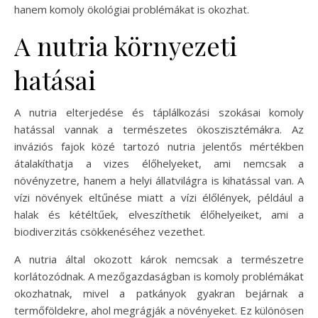
hanem komoly ökológiai problémákat is okozhat.
A nutria környezeti
hatásai
A nutria elterjedése és táplálkozási szokásai komoly
hatással vannak a természetes ökoszisztémákra. Az
inváziós fajok közé tartozó nutria jelentős mértékben
átalakíthatja a vizes élőhelyeket, ami nemcsak a
növényzetre, hanem a helyi állatvilágra is kihatással van. A
vízi növények eltűnése miatt a vízi élőlények, például a
halak és kétéltűek, elveszíthetik élőhelyeiket, ami a
biodiverzitás csökkenéséhez vezethet.
A nutria által okozott károk nemcsak a természetre
korlátozódnak. A mezőgazdaságban is komoly problémákat
okozhatnak, mivel a patkányok gyakran bejárnak a
termőföldekre, ahol megrágják a növényeket. Ez különösen