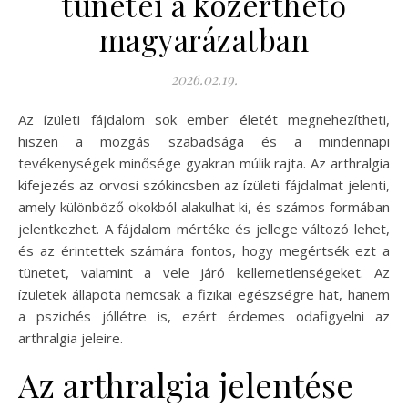
tünetei a közérthető
magyarázatban
2026.02.19.
Az ízületi fájdalom sok ember életét megnehezítheti,
hiszen a mozgás szabadsága és a mindennapi
tevékenységek minősége gyakran múlik rajta. Az arthralgia
kifejezés az orvosi szókincsben az ízületi fájdalmat jelenti,
amely különböző okokból alakulhat ki, és számos formában
jelentkezhet. A fájdalom mértéke és jellege változó lehet,
és az érintettek számára fontos, hogy megértsék ezt a
tünetet, valamint a vele járó kellemetlenségeket. Az
ízületek állapota nemcsak a fizikai egészségre hat, hanem
a pszichés jóllétre is, ezért érdemes odafigyelni az
arthralgia jeleire.
Az arthralgia jelentése