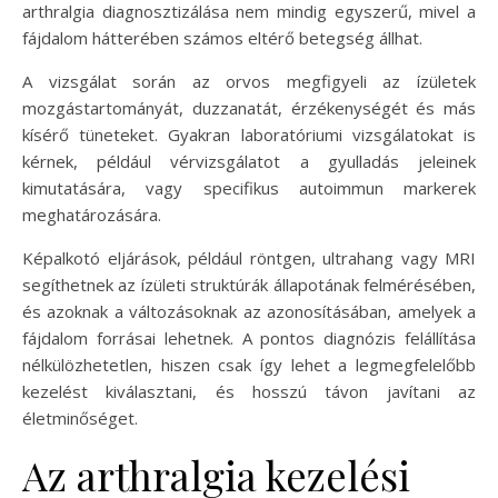
arthralgia diagnosztizálása nem mindig egyszerű, mivel a
fájdalom hátterében számos eltérő betegség állhat.
A vizsgálat során az orvos megfigyeli az ízületek
mozgástartományát, duzzanatát, érzékenységét és más
kísérő tüneteket. Gyakran laboratóriumi vizsgálatokat is
kérnek, például vérvizsgálatot a gyulladás jeleinek
kimutatására, vagy specifikus autoimmun markerek
meghatározására.
Képalkotó eljárások, például röntgen, ultrahang vagy MRI
segíthetnek az ízületi struktúrák állapotának felmérésében,
és azoknak a változásoknak az azonosításában, amelyek a
fájdalom forrásai lehetnek. A pontos diagnózis felállítása
nélkülözhetetlen, hiszen csak így lehet a legmegfelelőbb
kezelést kiválasztani, és hosszú távon javítani az
életminőséget.
Az arthralgia kezelési