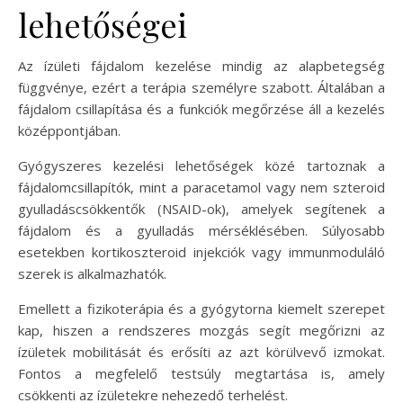
lehetőségei
Az ízületi fájdalom kezelése mindig az alapbetegség
függvénye, ezért a terápia személyre szabott. Általában a
fájdalom csillapítása és a funkciók megőrzése áll a kezelés
középpontjában.
Gyógyszeres kezelési lehetőségek közé tartoznak a
fájdalomcsillapítók, mint a paracetamol vagy nem szteroid
gyulladáscsökkentők (NSAID-ok), amelyek segítenek a
fájdalom és a gyulladás mérséklésében. Súlyosabb
esetekben kortikoszteroid injekciók vagy immunmoduláló
szerek is alkalmazhatók.
Emellett a fizikoterápia és a gyógytorna kiemelt szerepet
kap, hiszen a rendszeres mozgás segít megőrizni az
ízületek mobilitását és erősíti az azt körülvevő izmokat.
Fontos a megfelelő testsúly megtartása is, amely
csökkenti az ízületekre nehezedő terhelést.