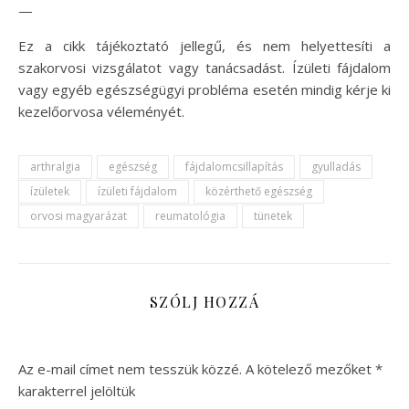
—
Ez a cikk tájékoztató jellegű, és nem helyettesíti a
szakorvosi vizsgálatot vagy tanácsadást. Ízületi fájdalom
vagy egyéb egészségügyi probléma esetén mindig kérje ki
kezelőorvosa véleményét.
arthralgia
egészség
fájdalomcsillapítás
gyulladás
ízületek
ízületi fájdalom
közérthető egészség
orvosi magyarázat
reumatológia
tünetek
SZÓLJ HOZZÁ
Az e-mail címet nem tesszük közzé.
A kötelező mezőket
*
karakterrel jelöltük