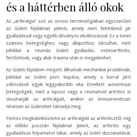
és a háttérben álló okok
Az „arthralgia” szó az orvosi terminológiában egyszerűen
az ízületi fájdalmat jelenti, amely nem feltétlenül jár
gyulladással vagy egyéb látványos elváltozással. Ez a tünet
számos betegséghez vagy állapothoz társulhat, mint
például a reumás ízületi gyulladás, osteoarthritis,
fertőzések, vagy akár trauma után is megjelenhet.
Az ízületi fájdalom mögött állhatnak mechanikai problémák,
például az ízületi porc kopása, amely a korral járó
változások egyik leggyakoribb oka. Emellett autoimmun
betegségek, mint a lupusz vagy a reumatoid artritisz is
okozhatják az arthralgiát, amikor az immunrendszer
tévesen az ízületeket támadja meg.
Fontos megkülönböztetni az arthralgiát az arthritisztől: míg
az előbbi pusztán fájdalmat jelent, az arthritis egy
gyulladásos folyamatot takar, amely az ízület duzzanatával,