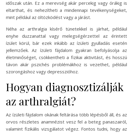
időszak után. Ez a merevség akár percekig vagy órákig is
eltarthat, és nehezítheti a mindennapi tevékenységeket,
mint például az öltözködést vagy a járást.
Néha az arthralgia kísérő tünetekkel is járhat, például
enyhe duzzanattal vagy melegségérzettel az érintett
ízület körül, bár ezek inkább az ízületi gyulladás esetén
jellemzőek. Az ízületi fájdalom gyakran befolyásolja az
életminőséget, csökkentheti a fizikai aktivitást, és hosszú
távon akár pszichés problémákhoz is vezethet, például
szorongáshoz vagy depresszióhoz.
Hogyan diagnosztizálják
az arthralgiát?
Az ízületi fájdalom okának feltárása több lépésből áll, és az
orvos részletes anamnézist vesz fel a beteg panaszairól,
valamint fizikális vizsgálatot végez. Fontos tudni, hogy az