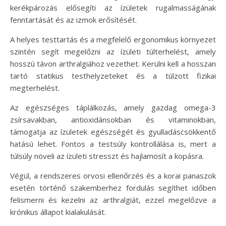
kerékpározás elősegíti az ízületek rugalmasságának
fenntartását és az izmok erősítését.
A helyes testtartás és a megfelelő ergonomikus környezet
szintén segít megelőzni az ízületi túlterhelést, amely
hosszú távon arthralgiához vezethet. Kerülni kell a hosszan
tartó statikus testhelyzeteket és a túlzott fizikai
megterhelést.
Az egészséges táplálkozás, amely gazdag omega-3
zsírsavakban, antioxidánsokban és vitaminokban,
támogatja az ízületek egészségét és gyulladáscsökkentő
hatású lehet. Fontos a testsúly kontrollálása is, mert a
túlsúly növeli az ízületi stresszt és hajlamosít a kopásra.
Végül, a rendszeres orvosi ellenőrzés és a korai panaszok
esetén történő szakemberhez fordulás segíthet időben
felismerni és kezelni az arthralgiát, ezzel megelőzve a
krónikus állapot kialakulását.