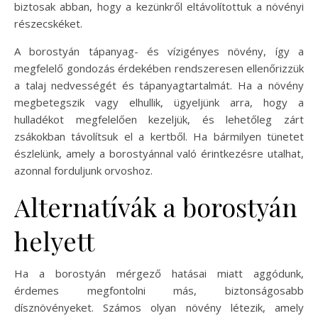
biztosak abban, hogy a kezünkről eltávolítottuk a növényi
részecskéket.
A borostyán tápanyag- és vízigényes növény, így a
megfelelő gondozás érdekében rendszeresen ellenőrizzük
a talaj nedvességét és tápanyagtartalmát. Ha a növény
megbetegszik vagy elhullik, ügyeljünk arra, hogy a
hulladékot megfelelően kezeljük, és lehetőleg zárt
zsákokban távolítsuk el a kertből. Ha bármilyen tünetet
észlelünk, amely a borostyánnal való érintkezésre utalhat,
azonnal forduljunk orvoshoz.
Alternatívák a borostyán
helyett
Ha a borostyán mérgező hatásai miatt aggódunk,
érdemes megfontolni más, biztonságosabb
dísznövényeket. Számos olyan növény létezik, amely