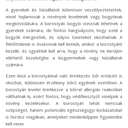
A gyerekek és háziállatok különösen veszélyeztetettek,
mivel hajlamosak a növények leveleinek vagy bogyóinak
megkóstolására. A borostyán bogyói vonzóak lehetnek a
gyerekek számára, de fontos hangsúlyozni, hogy ezek a
bogyók mérgezőek, és súlyos tüneteket okozhatnak. A
felnőtteknek is óvatosnak kell lenniük, amikor a borostyánt
kezelik, és ügyelniük kell arra, hogy a növény ne kerüljön
elérhető közelségbe a kisgyermekek vagy háziállatok
számára.
Ezen kívül a borostyánnal való érintkezés bőr irritációt is
okozhat, különösen érzékeny bőrű egyének esetében. A
borostyán levelei érintkezve a bőrrel allergiás reakciókat
válthatnak ki, ezért fontos, hogy védőkesztyűt viseljünk a
növény kezelésekor. A borostyán tehát nemcsak
szépséget, hanem potenciális egészségügyi kockázatokat
is hordoz magában, amelyeket mindenképpen figyelembe
kell venni.