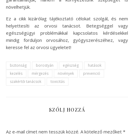
növelhetjük.
Ez a cikk kizárólag tájékoztató célokat szolgál, és nem
helyettesíti az orvosi tanácsot. Betegséggel vagy
egészségügyi problémákkal kapcsolatos kérdésekkel
mindig forduljon orvosához, gyógyszerészéhez, vagy
keresse fel az orvosi ügyeletet!
biztonság
borostyán
egészség
hatások
kezelés
mérgezés
növények
prevenció
szakértői tanácsok
toxicitás
SZÓLJ HOZZÁ
Az e-mail címet nem tesszük közzé.
A kötelező mezőket
*