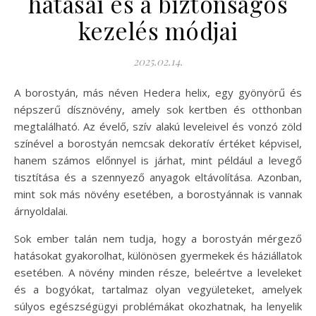
hatásai és a biztonságos
kezelés módjai
2025.02.14.
A borostyán, más néven Hedera helix, egy gyönyörű és
népszerű dísznövény, amely sok kertben és otthonban
megtalálható. Az évelő, szív alakú leveleivel és vonzó zöld
színével a borostyán nemcsak dekoratív értéket képvisel,
hanem számos előnnyel is járhat, mint például a levegő
tisztítása és a szennyező anyagok eltávolítása. Azonban,
mint sok más növény esetében, a borostyánnak is vannak
árnyoldalai.
Sok ember talán nem tudja, hogy a borostyán mérgező
hatásokat gyakorolhat, különösen gyermekek és háziállatok
esetében. A növény minden része, beleértve a leveleket
és a bogyókat, tartalmaz olyan vegyületeket, amelyek
súlyos egészségügyi problémákat okozhatnak, ha lenyelik