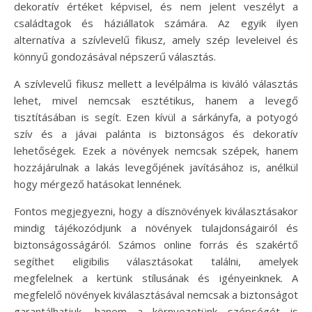
dekoratív értéket képvisel, és nem jelent veszélyt a
családtagok és háziállatok számára. Az egyik ilyen
alternatíva a szívlevelű fikusz, amely szép leveleivel és
könnyű gondozásával népszerű választás.
A szívlevelű fikusz mellett a levélpálma is kiváló választás
lehet, mivel nemcsak esztétikus, hanem a levegő
tisztításában is segít. Ezen kívül a sárkányfa, a potyogó
szív és a jávai palánta is biztonságos és dekoratív
lehetőségek. Ezek a növények nemcsak szépek, hanem
hozzájárulnak a lakás levegőjének javításához is, anélkül
hogy mérgező hatásokat lennének.
Fontos megjegyezni, hogy a dísznövények kiválasztásakor
mindig tájékozódjunk a növények tulajdonságairól és
biztonságosságáról. Számos online forrás és szakértő
segíthet eligibilis választásokat találni, amelyek
megfelelnek a kertünk stílusának és igényeinknek. A
megfelelő növények kiválasztásával nemcsak a biztonságot
garantálhatjuk, hanem a környezetünk szépségét is