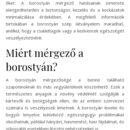
őket. A borostyán mérgező hatásainak ismerete
elengedhetetlen a biztonságos kezelés és a kockázatok
minimalizálása érdekében. A megfelelő információk
birtokában a borostyán szép látványelem maradhat,
anélkül, hogy a családtagok vagy a kedvencek egészségét
veszélyeztetnénk.
Miért mérgező a
borostyán?
A borostyán mérgezősége a benne található
szaponinoknak és más vegyületeknek köszönhető. Ezek a
természetes anyagok a növény védelmét szolgálják a
kártevők és betegségek ellen, de az emberi szervezet
számára is veszélyesek lehetnek. A borostyán levelei és
bogyói lenyelve különböző egészségügyi problémákat
okozhatnak, például hányást, hasmenést, hasi fájdalmat, és
súlyosabb esetekben légzési nehézségeket is.