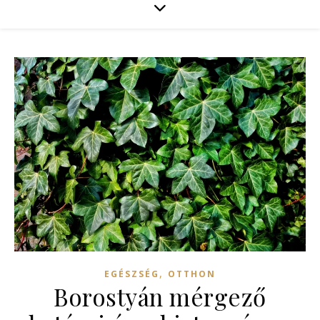
,
EGÉSZSÉG
OTTHON
Borostyán mérgező