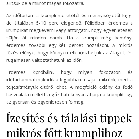
állítsuk be a mikrót magas fokozatra.
Az időtartam a krumpli méretétől és mennyiségétől függ,
de általában 5-10 perc elegendő. Félidőben érdemes a
krumplikat megkeverni vagy átforgatni, hogy egyenletesen
süljön át minden darab. Ha a krumpli még kemény,
érdemes további egy-két percet hozzáadni. A mikrós
főzés előnye, hogy könnyen ellenőrizhetjük az állagot, és
rugalmasan változtathatunk az időn.
Érdemes kipróbálni, hogy milyen fokozaton és
időtartammal működik a legjobban a saját mikrónk, mert a
teljesítményük eltérő lehet. A megfelelő edény és fedő
használata mellett a gőz hatékonyan átjárja a krumplit, így
az gyorsan és egyenletesen fő meg.
Ízesítés és tálalási tippek
mikrós főtt krumplihoz