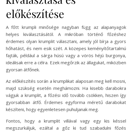
előkészítése
A főtt krumpli minősége nagyban függ az alapanyagok
helyes kiválasztásától. A mikróban történő főzéshez
érdemes olyan krumplit választani, amely jól bírja a gyors
hőhatást, és nem esik szét. A közepes keményítőtartalmú
fajták, például a sárga húsú vagy a vörös héjú burgonya,
ideálisak erre a célra. Ezek megőrzik az állagukat, miközben
gyorsan átfőnek.
Az előkészítés során a krumplikat alaposan meg kell mosni,
majd szükség esetén meghámozni. Ha kisebb darabokra
vágjuk a krumplit, a főzési idő tovább csökken, hiszen így
gyorsabban átfő. Érdemes egyforma méretű darabokat
készíteni, hogy egyenletesen puhuljanak meg.
Fontos, hogy a krumplit villával vagy egy kis késsel
megszurkáljuk, ezáltal a gőz ki tud szabadulni főzés