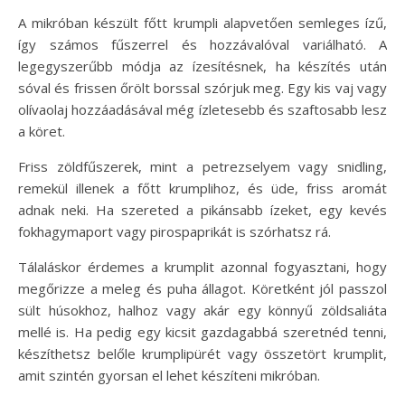
A mikróban készült főtt krumpli alapvetően semleges ízű,
így számos fűszerrel és hozzávalóval variálható. A
legegyszerűbb módja az ízesítésnek, ha készítés után
sóval és frissen őrölt borssal szórjuk meg. Egy kis vaj vagy
olívaolaj hozzáadásával még ízletesebb és szaftosabb lesz
a köret.
Friss zöldfűszerek, mint a petrezselyem vagy snidling,
remekül illenek a főtt krumplihoz, és üde, friss aromát
adnak neki. Ha szereted a pikánsabb ízeket, egy kevés
fokhagymaport vagy pirospaprikát is szórhatsz rá.
Tálaláskor érdemes a krumplit azonnal fogyasztani, hogy
megőrizze a meleg és puha állagot. Köretként jól passzol
sült húsokhoz, halhoz vagy akár egy könnyű zöldsaliáta
mellé is. Ha pedig egy kicsit gazdagabbá szeretnéd tenni,
készíthetsz belőle krumplipürét vagy összetört krumplit,
amit szintén gyorsan el lehet készíteni mikróban.