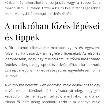
közben, és elkerülhető a burjánzás vagy a robbanás a
mikrohullámú sütőben. Ezzel a kis trükkel biztonságosabbá
és hatékonyabbá tehetjük a mikrós főzést.
A mikróban főzés lépései
és tippek
A főtt krumpli elkészítése mikróban gyors és egyszerű
folyamat, ha betartjuk a megfelelő lépéseket. Az első és
legfontosabb, hogy egy mikrohullámú sütőben használható
fedeles edényt vagy speciális mikrós fóliát alkalmazzunk.
Ez segít megőrizni a nedvességet, és egyenletesen főni a
krumplit.
A krumplikat helyezzük az edénybe, majd adjunk hozzá egy
kevés vizet – körülbelül 2-3 evőkanálnyit elég, hogy gőz
képződjön, de ne legyen túl sok, mert akkor a krumpli
inkább fő, nem pedig párolódik. Fedd le az edényt, majd