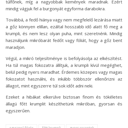
túlfőnek, míg a nagyobbak kemények maradnak. Ezért
mindig vágjuk fel a burgonyát egyforma darabokra.
Továbbá, a fedő hiánya vagy nem megfelelő lezárása miatt
a gőz könnyen elillan, ezáltal hosszabb idő alatt fő meg a
krumpli, és nem lesz olyan puha, mint szeretnénk. Mindig
használjunk mikróbarát fedőt vagy fóliát, hogy a gőz bent
maradjon.
Végül, a mikró teljesítménye is befolyásolja az elkészítést.
Ha túl magas fokozatra állítjuk, a krumpli kívül megéghet,
belül pedig nyers maradhat. Érdemes közepes vagy magas
fokozatot használni, és inkább többször ellenőrizni az
állagot, mint egyszerre túl sok időt adni neki.
Ezeket a hibákat elkerülve biztosan finom és tökéletes
állagú főtt krumplit készíthetünk mikróban, gyorsan és
egyszerűen.
egyszerű főzés
főtt krumpli
gyors receptek