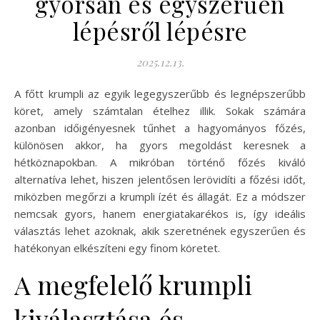
gyorsan és egyszerűen
lépésről lépésre
2025.12.13.
A főtt krumpli az egyik legegyszerűbb és legnépszerűbb
köret, amely számtalan ételhez illik. Sokak számára
azonban időigényesnek tűnhet a hagyományos főzés,
különösen akkor, ha gyors megoldást keresnek a
hétköznapokban. A mikróban történő főzés kiváló
alternatíva lehet, hiszen jelentősen lerövidíti a főzési időt,
miközben megőrzi a krumpli ízét és állagát. Ez a módszer
nemcsak gyors, hanem energiatakarékos is, így ideális
választás lehet azoknak, akik szeretnének egyszerűen és
hatékonyan elkészíteni egy finom köretet.
A megfelelő krumpli
kiválasztása és