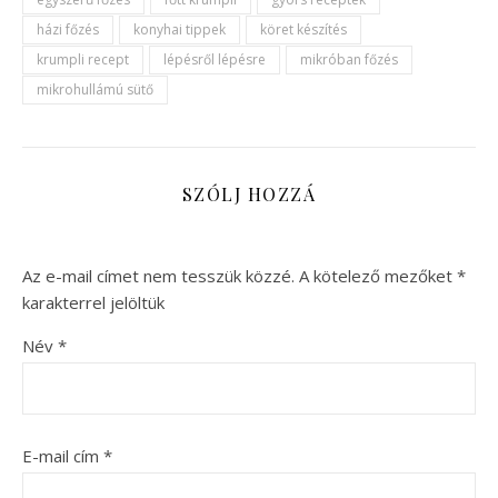
házi főzés
konyhai tippek
köret készítés
krumpli recept
lépésről lépésre
mikróban főzés
mikrohullámú sütő
SZÓLJ HOZZÁ
Az e-mail címet nem tesszük közzé.
A kötelező mezőket
*
karakterrel jelöltük
Név
*
E-mail cím
*