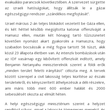
evakuálási parancsok következtében. A szervezet sürgette
az izraeli hatóságokat, hogy állítsák le a gázai
egészségügyi rendszer „szándékos megfojtását”.
Izrael március 2-án teljes blokádot vezetett be Gáza ellen,
és két héttel később megújította katonai offenzíváját a
Hamasz ellen, miután két hónapig tartó tűzszünetet
követően nyomást akart gyakorolni a Hamaszra, hogy
szabadon bocsássák a még fogva tartott 58 túszt, akik
közül 23 állapota életben van. Az intenzív bombázások után
az IDF vasárnap egy kibővített offenzívát indított, amely
Benjamin Netanyahu miniszterelnök szerint a földi erők
„minden terület feletti irányítást” célozta meg. A tervek
között szerepel a civil lakosság teljes kiürítése az északi
területekről, és kényszerített áthelyezésük a déli részekre,
ami máris több mint 600 ember halálát és 2000
sebesülését okozta az elmúlt héten.
A helyi egészségügyi minisztérium szerint a helyzet
rendkívül súlyos, mivel a lakosság tömegesen menekül, és