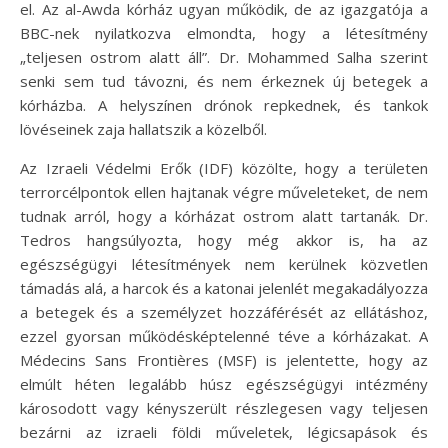
el. Az al-Awda kórház ugyan működik, de az igazgatója a
BBC-nek nyilatkozva elmondta, hogy a létesítmény
„teljesen ostrom alatt áll”. Dr. Mohammed Salha szerint
senki sem tud távozni, és nem érkeznek új betegek a
kórházba. A helyszínen drónok repkednek, és tankok
lövéseinek zaja hallatszik a közelből.
Az Izraeli Védelmi Erők (IDF) közölte, hogy a területen
terrorcélpontok ellen hajtanak végre műveleteket, de nem
tudnak arról, hogy a kórházat ostrom alatt tartanák. Dr.
Tedros hangsúlyozta, hogy még akkor is, ha az
egészségügyi létesítmények nem kerülnek közvetlen
támadás alá, a harcok és a katonai jelenlét megakadályozza
a betegek és a személyzet hozzáférését az ellátáshoz,
ezzel gyorsan működésképtelenné téve a kórházakat. A
Médecins Sans Frontières (MSF) is jelentette, hogy az
elmúlt héten legalább húsz egészségügyi intézmény
károsodott vagy kényszerült részlegesen vagy teljesen
bezárni az izraeli földi műveletek, légicsapások és