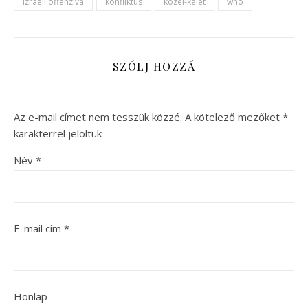
izraeli offenzíva
konfliktus
közel-kelet
who
SZÓLJ HOZZÁ
Az e-mail címet nem tesszük közzé.
A kötelező mezőket
*
karakterrel jelöltük
Név
*
E-mail cím
*
Honlap