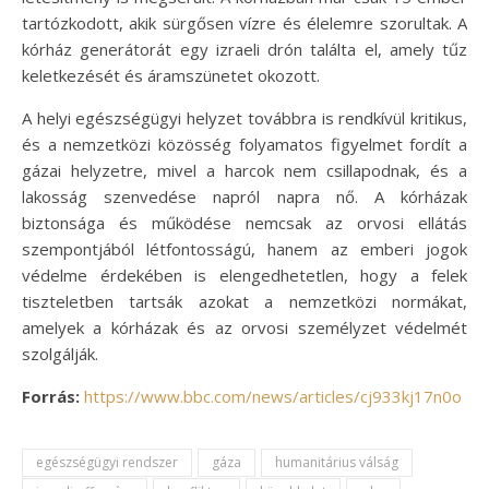
tartózkodott, akik sürgősen vízre és élelemre szorultak. A
kórház generátorát egy izraeli drón találta el, amely tűz
keletkezését és áramszünetet okozott.
A helyi egészségügyi helyzet továbbra is rendkívül kritikus,
és a nemzetközi közösség folyamatos figyelmet fordít a
gázai helyzetre, mivel a harcok nem csillapodnak, és a
lakosság szenvedése napról napra nő. A kórházak
biztonsága és működése nemcsak az orvosi ellátás
szempontjából létfontosságú, hanem az emberi jogok
védelme érdekében is elengedhetetlen, hogy a felek
tiszteletben tartsák azokat a nemzetközi normákat,
amelyek a kórházak és az orvosi személyzet védelmét
szolgálják.
Forrás:
https://www.bbc.com/news/articles/cj933kj17n0o
egészségügyi rendszer
gáza
humanitárius válság