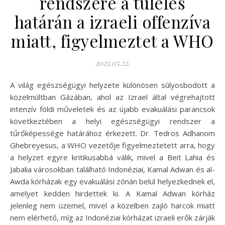
rendszere a túlélés
határán a izraeli offenzíva
miatt, figyelmeztet a WHO
2025.05.22.
A világ egészségügyi helyzete különösen súlyosbodott a
közelmúltban Gázában, ahol az Izrael által végrehajtott
intenzív földi műveletek és az újabb evakuálási parancsok
következtében a helyi egészségügyi rendszer a
tűrőképessége határához érkezett. Dr. Tedros Adhanom
Ghebreyesus, a WHO vezetője figyelmeztetett arra, hogy
a helyzet egyre kritikusabbá válik, mivel a Beit Lahia és
Jabalia városokban található Indonéziai, Kamal Adwan és al-
Awda kórházak egy evakuálási zónán belül helyezkednek el,
amelyet kedden hirdettek ki. A Kamal Adwan kórház
jelenleg nem üzemel, mivel a közelben zajló harcok miatt
nem elérhető, míg az Indonéziai kórházat izraeli erők zárják