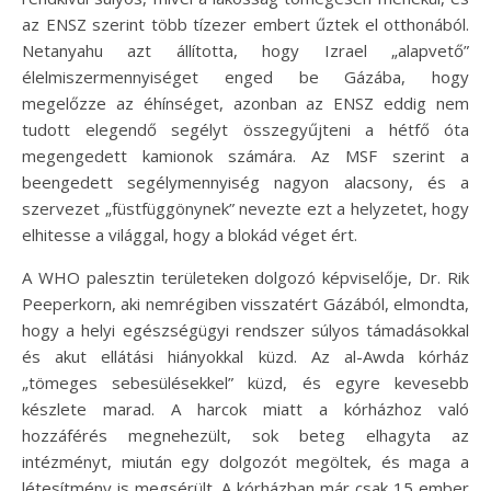
az ENSZ szerint több tízezer embert űztek el otthonából.
Netanyahu azt állította, hogy Izrael „alapvető”
élelmiszermennyiséget enged be Gázába, hogy
megelőzze az éhínséget, azonban az ENSZ eddig nem
tudott elegendő segélyt összegyűjteni a hétfő óta
megengedett kamionok számára. Az MSF szerint a
beengedett segélymennyiség nagyon alacsony, és a
szervezet „füstfüggönynek” nevezte ezt a helyzetet, hogy
elhitesse a világgal, hogy a blokád véget ért.
A WHO palesztin területeken dolgozó képviselője, Dr. Rik
Peeperkorn, aki nemrégiben visszatért Gázából, elmondta,
hogy a helyi egészségügyi rendszer súlyos támadásokkal
és akut ellátási hiányokkal küzd. Az al-Awda kórház
„tömeges sebesülésekkel” küzd, és egyre kevesebb
készlete marad. A harcok miatt a kórházhoz való
hozzáférés megnehezült, sok beteg elhagyta az
intézményt, miután egy dolgozót megöltek, és maga a
létesítmény is megsérült. A kórházban már csak 15 ember