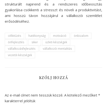
strukturált napirend és a rendszeres időbeosztás
gyakorlása csökkenti a stresszt és növeli a produktivitást,
ami hosszú távon hozzájárul a vállalkozói szemlélet
erősödéséhez.
célkitűzés
hatékonyság
motiváció
önbizalom
önfejlesztés
siker
üzleti készségek
vállalkozásfejlesztés
vállalkozói mentalitás
vezetői készségek
SZÓLJ HOZZÁ
Az e-mail címet nem tesszük közzé.
A kötelező mezőket
*
karakterrel jelöltük