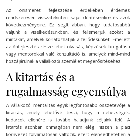
Az önismeret fejlesztése érdekében érdemes
rendszeresen visszatekinteni saját döntéseinkre és azok
következményeire. Ez segít abban, hogy tudatosabbá
váljunk a viselkedésünkben, és felismerjük azokat a
mintákat, amelyek korlátozhatják a fejlődésünket. Emellett
az önfejlesztés része lehet olvasás, képzések látogatása
vagy mentorokkal való konzultáció is, amelyek mind-mind
hozzájárulnak a vállalkozói szemlélet megerősítéséhez.
A kitartás és a
rugalmasság egyensúlya
A vállalkozói mentalitás egyik legfontosabb összetevője a
kitartás, amely lehetővé teszi, hogy a nehézségek,
kudarcok ellenére is tovább haladjunk céljaink felé. A
kitartás azonban önmagában nem elég, hiszen a piaci
környezet folyamatosan változik, ezért elengedhetetlen a