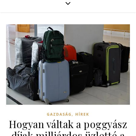
,
GAZDASÁG
HÍREK
Hogyan váltak a poggyász
díjak milliárdos üzletté a