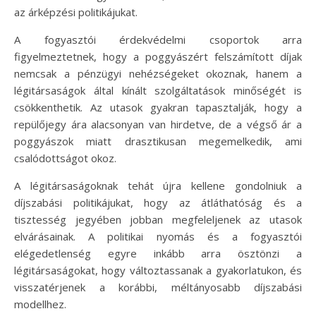
az árképzési politikájukat.
A fogyasztói érdekvédelmi csoportok arra
figyelmeztetnek, hogy a poggyászért felszámított díjak
nemcsak a pénzügyi nehézségeket okoznak, hanem a
légitársaságok által kínált szolgáltatások minőségét is
csökkenthetik. Az utasok gyakran tapasztalják, hogy a
repülőjegy ára alacsonyan van hirdetve, de a végső ár a
poggyászok miatt drasztikusan megemelkedik, ami
csalódottságot okoz.
A légitársaságoknak tehát újra kellene gondolniuk a
díjszabási politikájukat, hogy az átláthatóság és a
tisztesség jegyében jobban megfeleljenek az utasok
elvárásainak. A politikai nyomás és a fogyasztói
elégedetlenség egyre inkább arra ösztönzi a
légitársaságokat, hogy változtassanak a gyakorlatukon, és
visszatérjenek a korábbi, méltányosabb díjszabási
modellhez.