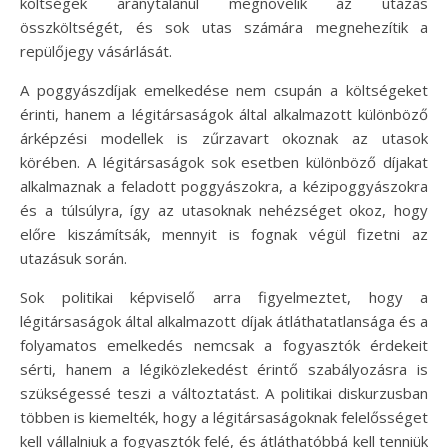
költségek aránytalanul megnövelik az utazás
összköltségét, és sok utas számára megnehezítik a
repülőjegy vásárlását.
A poggyászdíjak emelkedése nem csupán a költségeket
érinti, hanem a légitársaságok által alkalmazott különböző
árképzési modellek is zűrzavart okoznak az utasok
körében. A légitársaságok sok esetben különböző díjakat
alkalmaznak a feladott poggyászokra, a kézipoggyászokra
és a túlsúlyra, így az utasoknak nehézséget okoz, hogy
előre kiszámítsák, mennyit is fognak végül fizetni az
utazásuk során.
Sok politikai képviselő arra figyelmeztet, hogy a
légitársaságok által alkalmazott díjak átláthatatlansága és a
folyamatos emelkedés nemcsak a fogyasztók érdekeit
sérti, hanem a légiközlekedést érintő szabályozásra is
szükségessé teszi a változtatást. A politikai diskurzusban
többen is kiemelték, hogy a légitársaságoknak felelősséget
kell vállalniuk a fogyasztók felé, és átláthatóbbá kell tenniük