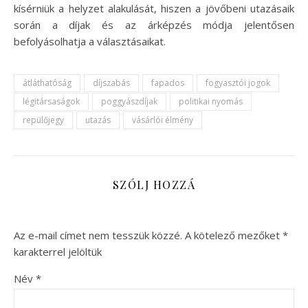
kísérniük a helyzet alakulását, hiszen a jövőbeni utazásaik
során a díjak és az árképzés módja jelentősen
befolyásolhatja a választásaikat.
átláthatóság
díjszabás
fapados
fogyasztói jogok
légitársaságok
poggyászdíjak
politikai nyomás
repülőjegy
utazás
vásárlói élmény
SZÓLJ HOZZÁ
Az e-mail címet nem tesszük közzé.
A kötelező mezőket
*
karakterrel jelöltük
Név
*