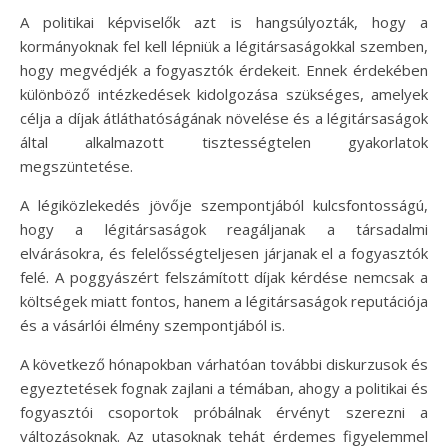
A politikai képviselők azt is hangsúlyozták, hogy a
kormányoknak fel kell lépniük a légitársaságokkal szemben,
hogy megvédjék a fogyasztók érdekeit. Ennek érdekében
különböző intézkedések kidolgozása szükséges, amelyek
célja a díjak átláthatóságának növelése és a légitársaságok
által alkalmazott tisztességtelen gyakorlatok
megszüntetése.
A légiközlekedés jövője szempontjából kulcsfontosságú,
hogy a légitársaságok reagáljanak a társadalmi
elvárásokra, és felelősségteljesen járjanak el a fogyasztók
felé. A poggyászért felszámított díjak kérdése nemcsak a
költségek miatt fontos, hanem a légitársaságok reputációja
és a vásárlói élmény szempontjából is.
A következő hónapokban várhatóan további diskurzusok és
egyeztetések fognak zajlani a témában, ahogy a politikai és
fogyasztói csoportok próbálnak érvényt szerezni a
változásoknak. Az utasoknak tehát érdemes figyelemmel