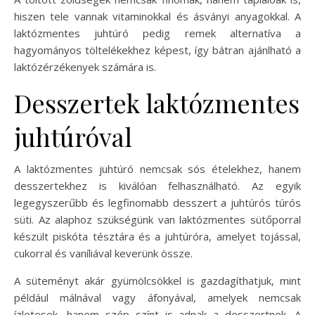
hiszen tele vannak vitaminokkal és ásványi anyagokkal. A
laktózmentes juhtúró pedig remek alternatíva a
hagyományos töltelékekhez képest, így bátran ajánlható a
laktózérzékenyek számára is.
Desszertek laktózmentes
juhtúróval
A laktózmentes juhtúró nemcsak sós ételekhez, hanem
desszertekhez is kiválóan felhasználható. Az egyik
legegyszerűbb és legfinomabb desszert a juhtúrós túrós
süti. Az alaphoz szükségünk van laktózmentes sütőporral
készült piskóta tésztára és a juhtúróra, amelyet tojással,
cukorral és vaníliával keverünk össze.
A süteményt akár gyümölcsökkel is gazdagíthatjuk, mint
például málnával vagy áfonyával, amelyek nemcsak
ízletesek, hanem szép színt is adnak a desszertnek. A