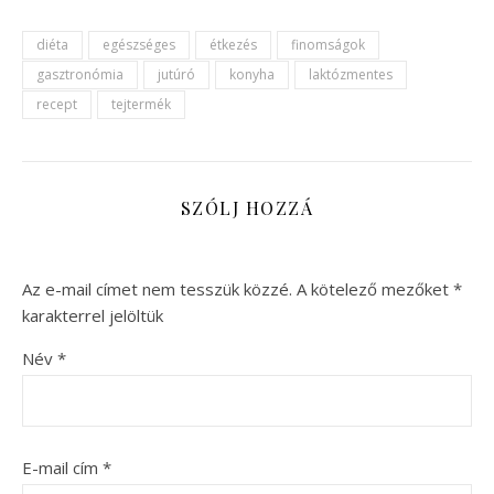
diéta
egészséges
étkezés
finomságok
gasztronómia
jutúró
konyha
laktózmentes
recept
tejtermék
SZÓLJ HOZZÁ
Az e-mail címet nem tesszük közzé.
A kötelező mezőket
*
karakterrel jelöltük
Név
*
E-mail cím
*