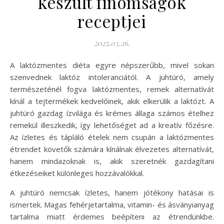
készült finomságok
receptjei
2025.03.26.
A laktózmentes diéta egyre népszerűbb, mivel sokan
szenvednek laktóz intoleranciától. A juhtúró, amely
természeténél fogva laktózmentes, remek alternatívát
kínál a tejtermékek kedvelőinek, akik elkerülik a laktózt. A
juhtúró gazdag ízvilága és krémes állaga számos ételhez
remekül illeszkedik, így lehetőséget ad a kreatív főzésre.
Az ízletes és tápláló ételek nem csupán a laktózmentes
étrendet követők számára kínálnak élvezetes alternatívát,
hanem mindazoknak is, akik szeretnék gazdagítani
étkezéseiket különleges hozzávalókkal.
A juhtúró nemcsak ízletes, hanem jótékony hatásai is
ismertek. Magas fehérjetartalma, vitamin- és ásványianyag
tartalma miatt érdemes beépíteni az étrendünkbe.