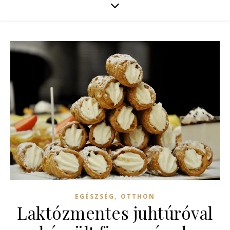
,
EGÉSZSÉG
OTTHON
Laktózmentes juhtúróval