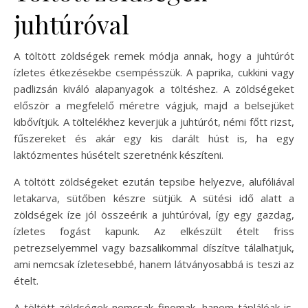
juhtúróval
A töltött zöldségek remek módja annak, hogy a juhtúrót
ízletes étkezésekbe csempésszük. A paprika, cukkini vagy
padlizsán kiváló alapanyagok a töltéshez. A zöldségeket
először a megfelelő méretre vágjuk, majd a belsejüket
kibővítjük. A töltelékhez keverjük a juhtúrót, némi főtt rizst,
fűszereket és akár egy kis darált húst is, ha egy
laktózmentes húsételt szeretnénk készíteni.
A töltött zöldségeket ezután tepsibe helyezve, alufóliával
letakarva, sütőben készre sütjük. A sütési idő alatt a
zöldségek íze jól összeérik a juhtúróval, így egy gazdag,
ízletes fogást kapunk. Az elkészült ételt friss
petrezselyemmel vagy bazsalikommal díszítve tálalhatjuk,
ami nemcsak ízletesebbé, hanem látványosabbá is teszi az
ételt.
A töltött zöldségek nemcsak finomak, hanem táplálóak is,