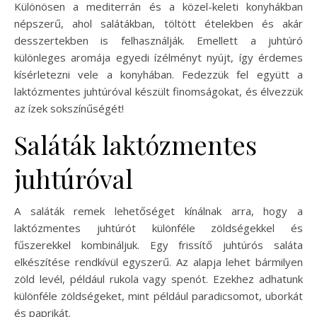
Különösen a mediterrán és a közel-keleti konyhákban
népszerű, ahol salátákban, töltött ételekben és akár
desszertekben is felhasználják. Emellett a juhtúró
különleges aromája egyedi ízélményt nyújt, így érdemes
kísérletezni vele a konyhában. Fedezzük fel együtt a
laktózmentes juhtúróval készült finomságokat, és élvezzük
az ízek sokszínűségét!
Saláták laktózmentes
juhtúróval
A saláták remek lehetőséget kínálnak arra, hogy a
laktózmentes juhtúrót különféle zöldségekkel és
fűszerekkel kombináljuk. Egy frissítő juhtúrós saláta
elkészítése rendkívül egyszerű. Az alapja lehet bármilyen
zöld levél, például rukola vagy spenót. Ezekhez adhatunk
különféle zöldségeket, mint például paradicsomot, uborkát
és paprikát.