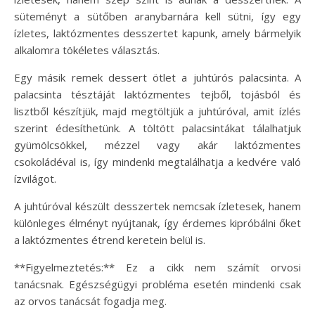
süteményt a sütőben aranybarnára kell sütni, így egy
ízletes, laktózmentes desszertet kapunk, amely bármelyik
alkalomra tökéletes választás.
Egy másik remek dessert ötlet a juhtúrós palacsinta. A
palacsinta tésztáját laktózmentes tejből, tojásból és
lisztből készítjük, majd megtöltjük a juhtúróval, amit ízlés
szerint édesíthetünk. A töltött palacsintákat tálalhatjuk
gyümölcsökkel, mézzel vagy akár laktózmentes
csokoládéval is, így mindenki megtalálhatja a kedvére való
ízvilágot.
A juhtúróval készült desszertek nemcsak ízletesek, hanem
különleges élményt nyújtanak, így érdemes kipróbálni őket
a laktózmentes étrend keretein belül is.
**Figyelmeztetés:** Ez a cikk nem számít orvosi
tanácsnak. Egészségügyi probléma esetén mindenki csak
az orvos tanácsát fogadja meg.