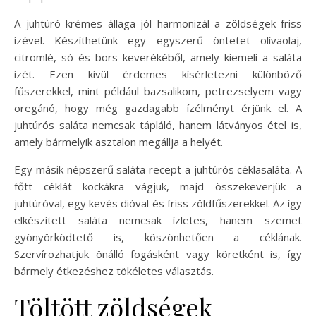
A juhtúró krémes állaga jól harmonizál a zöldségek friss
ízével. Készíthetünk egy egyszerű öntetet olívaolaj,
citromlé, só és bors keverékéből, amely kiemeli a saláta
ízét. Ezen kívül érdemes kísérletezni különböző
fűszerekkel, mint például bazsalikom, petrezselyem vagy
oregánó, hogy még gazdagabb ízélményt érjünk el. A
juhtúrós saláta nemcsak tápláló, hanem látványos étel is,
amely bármelyik asztalon megállja a helyét.
Egy másik népszerű saláta recept a juhtúrós céklasaláta. A
főtt céklát kockákra vágjuk, majd összekeverjük a
juhtúróval, egy kevés dióval és friss zöldfűszerekkel. Az így
elkészített saláta nemcsak ízletes, hanem szemet
gyönyörködtető is, köszönhetően a céklának.
Szervírozhatjuk önálló fogásként vagy köretként is, így
bármely étkezéshez tökéletes választás.
Töltött zöldségek