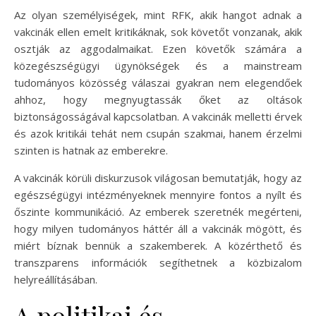
Az olyan személyiségek, mint RFK, akik hangot adnak a
vakcinák ellen emelt kritikáknak, sok követőt vonzanak, akik
osztják az aggodalmaikat. Ezen követők számára a
közegészségügyi ügynökségek és a mainstream
tudományos közösség válaszai gyakran nem elegendőek
ahhoz, hogy megnyugtassák őket az oltások
biztonságosságával kapcsolatban. A vakcinák melletti érvek
és azok kritikái tehát nem csupán szakmai, hanem érzelmi
szinten is hatnak az emberekre.
A vakcinák körüli diskurzusok világosan bemutatják, hogy az
egészségügyi intézményeknek mennyire fontos a nyílt és
őszinte kommunikáció. Az emberek szeretnék megérteni,
hogy milyen tudományos háttér áll a vakcinák mögött, és
miért bíznak bennük a szakemberek. A közérthető és
transzparens információk segíthetnek a közbizalom
helyreállításában.
A politikai és