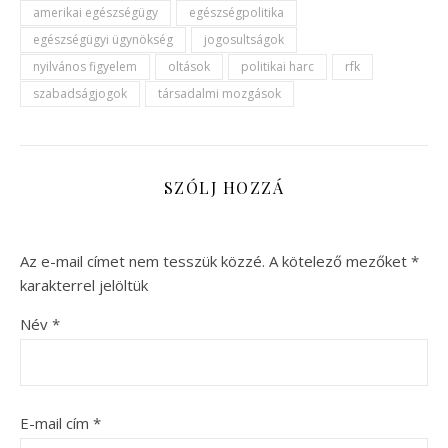
amerikai egészségügy
egészségpolitika
egészségügyi ügynökség
jogosultságok
nyilvános figyelem
oltások
politikai harc
rfk
szabadságjogok
társadalmi mozgások
SZÓLJ HOZZÁ
Az e-mail címet nem tesszük közzé.
A kötelező mezőket
*
karakterrel jelöltük
Név
*
E-mail cím
*