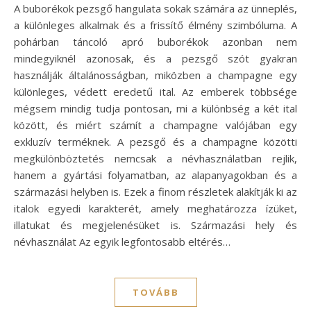
A buborékok pezsgő hangulata sokak számára az ünneplés,
a különleges alkalmak és a frissítő élmény szimbóluma. A
pohárban táncoló apró buborékok azonban nem
mindegyiknél azonosak, és a pezsgő szót gyakran
használják általánosságban, miközben a champagne egy
különleges, védett eredetű ital. Az emberek többsége
mégsem mindig tudja pontosan, mi a különbség a két ital
között, és miért számít a champagne valójában egy
exkluzív terméknek. A pezsgő és a champagne közötti
megkülönböztetés nemcsak a névhasználatban rejlik,
hanem a gyártási folyamatban, az alapanyagokban és a
származási helyben is. Ezek a finom részletek alakítják ki az
italok egyedi karakterét, amely meghatározza ízüket,
illatukat és megjelenésüket is. Származási hely és
névhasználat Az egyik legfontosabb eltérés…
TOVÁBB