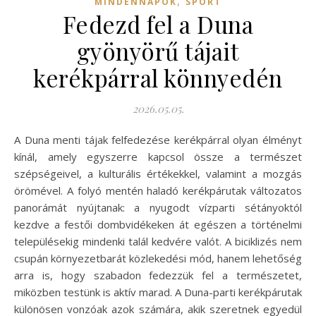
,
MINDENNAPOK
SPORT
Fedezd fel a Duna
gyönyörű tájait
kerékpárral könnyedén
2026.05.05.
A Duna menti tájak felfedezése kerékpárral olyan élményt
kínál, amely egyszerre kapcsol össze a természet
szépségeivel, a kulturális értékekkel, valamint a mozgás
örömével. A folyó mentén haladó kerékpárutak változatos
panorámát nyújtanak: a nyugodt vízparti sétányoktól
kezdve a festői dombvidékeken át egészen a történelmi
településekig mindenki talál kedvére valót. A biciklizés nem
csupán környezetbarát közlekedési mód, hanem lehetőség
arra is, hogy szabadon fedezzük fel a természetet,
miközben testünk is aktív marad. A Duna-parti kerékpárutak
különösen vonzóak azok számára, akik szeretnek egyedül