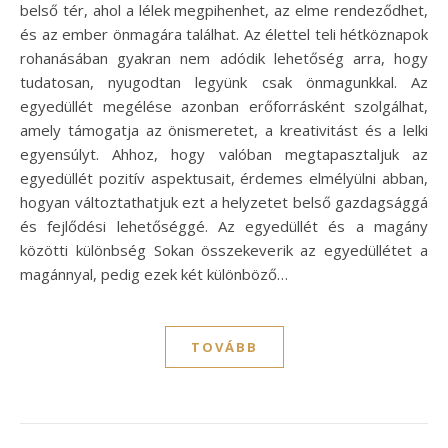
belső tér, ahol a lélek megpihenhet, az elme rendeződhet,
és az ember önmagára találhat. Az élettel teli hétköznapok
rohanásában gyakran nem adódik lehetőség arra, hogy
tudatosan, nyugodtan legyünk csak önmagunkkal. Az
egyedüllét megélése azonban erőforrásként szolgálhat,
amely támogatja az önismeretet, a kreativitást és a lelki
egyensúlyt. Ahhoz, hogy valóban megtapasztaljuk az
egyedüllét pozitív aspektusait, érdemes elmélyülni abban,
hogyan változtathatjuk ezt a helyzetet belső gazdagsággá
és fejlődési lehetőséggé. Az egyedüllét és a magány
közötti különbség Sokan összekeverik az egyedüllétet a
magánnyal, pedig ezek két különböző…
TOVÁBB