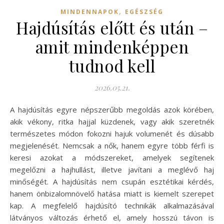
,
MINDENNAPOK
EGÉSZSÉG
Hajdúsítás előtt és után –
amit mindenképpen
tudnod kell
2026.05.21.
A hajdúsítás egyre népszerűbb megoldás azok körében,
akik vékony, ritka hajjal küzdenek, vagy akik szeretnék
természetes módon fokozni hajuk volumenét és dúsabb
megjelenését. Nemcsak a nők, hanem egyre több férfi is
keresi azokat a módszereket, amelyek segítenek
megelőzni a hajhullást, illetve javítani a meglévő haj
minőségét. A hajdúsítás nem csupán esztétikai kérdés,
hanem önbizalomnövelő hatása miatt is kiemelt szerepet
kap. A megfelelő hajdúsító technikák alkalmazásával
látványos változás érhető el, amely hosszú távon is