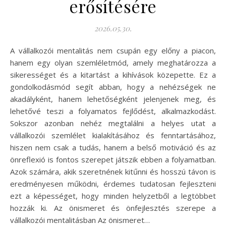
erősítésére
2026.05.30.
A vállalkozói mentalitás nem csupán egy előny a piacon,
hanem egy olyan szemléletmód, amely meghatározza a
sikerességet és a kitartást a kihívások közepette. Ez a
gondolkodásmód segít abban, hogy a nehézségek ne
akadályként, hanem lehetőségként jelenjenek meg, és
lehetővé teszi a folyamatos fejlődést, alkalmazkodást.
Sokszor azonban nehéz megtalálni a helyes utat a
vállalkozói szemlélet kialakításához és fenntartásához,
hiszen nem csak a tudás, hanem a belső motiváció és az
önreflexió is fontos szerepet játszik ebben a folyamatban.
Azok számára, akik szeretnének kitűnni és hosszú távon is
eredményesen működni, érdemes tudatosan fejleszteni
ezt a képességet, hogy minden helyzetből a legtöbbet
hozzák ki. Az önismeret és önfejlesztés szerepe a
vállalkozói mentalitásban Az önismeret…