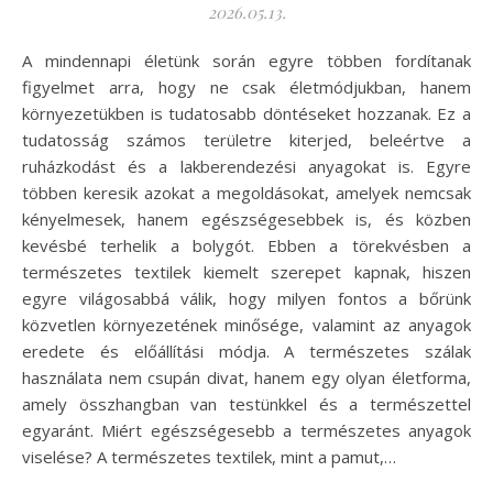
2026.05.13.
A mindennapi életünk során egyre többen fordítanak
figyelmet arra, hogy ne csak életmódjukban, hanem
környezetükben is tudatosabb döntéseket hozzanak. Ez a
tudatosság számos területre kiterjed, beleértve a
ruházkodást és a lakberendezési anyagokat is. Egyre
többen keresik azokat a megoldásokat, amelyek nemcsak
kényelmesek, hanem egészségesebbek is, és közben
kevésbé terhelik a bolygót. Ebben a törekvésben a
természetes textilek kiemelt szerepet kapnak, hiszen
egyre világosabbá válik, hogy milyen fontos a bőrünk
közvetlen környezetének minősége, valamint az anyagok
eredete és előállítási módja. A természetes szálak
használata nem csupán divat, hanem egy olyan életforma,
amely összhangban van testünkkel és a természettel
egyaránt. Miért egészségesebb a természetes anyagok
viselése? A természetes textilek, mint a pamut,…