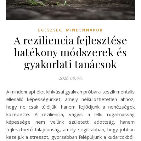
,
EGÉSZSÉG
MINDENNAPOK
A reziliencia fejlesztése
hatékony módszerek és
gyakorlati tanácsok
2026.06.06.
A mindennapi élet kihívásai gyakran próbára teszik mentális
ellenálló képességünket, amely nélkülözhetetlen ahhoz,
hogy ne csak túléljük, hanem fejlődjünk a nehézségek
közepette. A reziliencia, vagyis a lelki rugalmasság
képessége nem velünk született adottság, hanem
fejleszthető tulajdonság, amely segít abban, hogy jobban
kezeljük a stresszt, gyorsabban felépüljünk a kudarcokból,