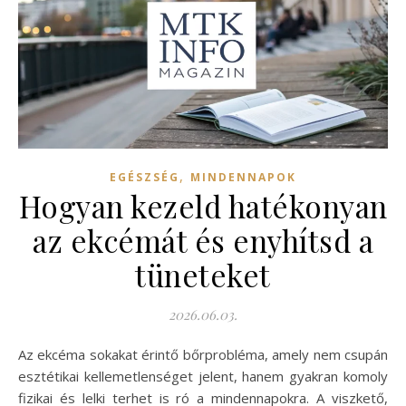
,
EGÉSZSÉG
MINDENNAPOK
Hogyan kezeld hatékonyan
az ekcémát és enyhítsd a
tüneteket
2026.06.03.
Az ekcéma sokakat érintő bőrprobléma, amely nem csupán
esztétikai kellemetlenséget jelent, hanem gyakran komoly
fizikai és lelki terhet is ró a mindennapokra. A viszkető,