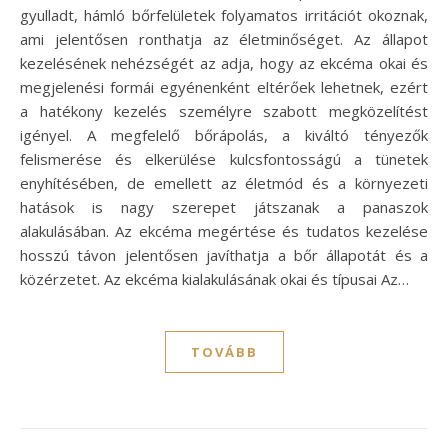
gyulladt, hámló bőrfelületek folyamatos irritációt okoznak,
ami jelentősen ronthatja az életminőséget. Az állapot
kezelésének nehézségét az adja, hogy az ekcéma okai és
megjelenési formái egyénenként eltérőek lehetnek, ezért
a hatékony kezelés személyre szabott megközelítést
igényel. A megfelelő bőrápolás, a kiváltó tényezők
felismerése és elkerülése kulcsfontosságú a tünetek
enyhítésében, de emellett az életmód és a környezeti
hatások is nagy szerepet játszanak a panaszok
alakulásában. Az ekcéma megértése és tudatos kezelése
hosszú távon jelentősen javíthatja a bőr állapotát és a
közérzetet. Az ekcéma kialakulásának okai és típusai Az…
TOVÁBB