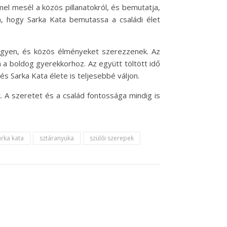
l mesél a közös pillanatokról, és bemutatja,
, hogy Sarka Kata bemutassa a családi élet
egyen, és közös élményeket szerezzenek. Az
a boldog gyerekkorhoz. Az együtt töltött idő
s Sarka Kata élete is teljesebbé váljon.
. A szeretet és a család fontossága mindig is
arka kata
sztáranyuka
szülői szerepek