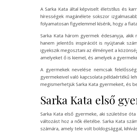
A Sarka Kata által képviselt életstílus és 
hírességek magánélete sokszor izgalmasabb,
folyamatosan figyelemmel kísérik, hogy a fiat
Sarka Kata három gyermek édesanyja, akik m
hanem jelentős inspirációt is nyújtanak sz
igyekszik megosztani az élményeit a közönség
amelyeket ő is kiemel, és amelyek a gyermeke
A gyermekek nevelése nemcsak felelősségt
gyermekeivel való kapcsolata példaértékű leh
megismerhetjük Sarka Kata gyermekeit, és be
Sarka Kata első gy
Sarka Kata első gyermeke, aki születése ót
változást hoz a nők életébe. Sarka Kata szám
számára, amely tele volt boldogsággal, kihívá