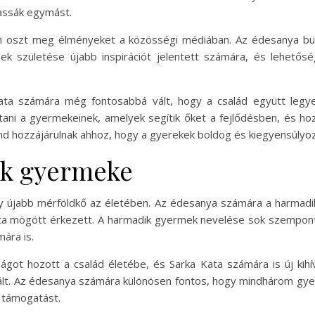
assák egymást.
an oszt meg élményeket a közösségi médiában. Az édesanya bü
k születése újabb inspirációt jelentett számára, és lehetős
ta számára még fontosabbá vált, hogy a család együtt legy
tani a gyermekeinek, amelyek segítik őket a fejlődésben, és ho
ind hozzájárulnak ahhoz, hogy a gyerekek boldog és kiegyensúlyoz
ik gyermeke
 újabb mérföldkő az életében. Az édesanya számára a harmadi
ta mögött érkezett. A harmadik gyermek nevelése sok szempont
mára is.
t hozott a család életébe, és Sarka Kata számára is új kihív
ált. Az édesanya számára különösen fontos, hogy mindhárom gy
 támogatást.