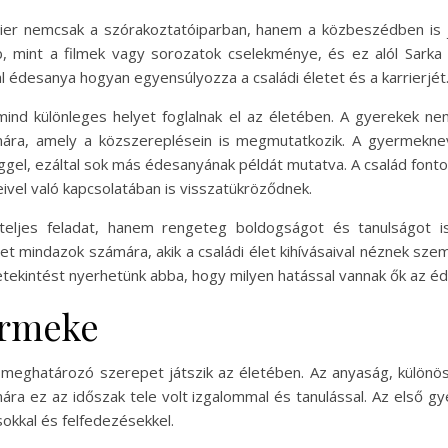
karrier nemcsak a szórakoztatóiparban, hanem a közbeszédben is 
 mint a filmek vagy sorozatok cselekménye, és ez alól Sarka
al édesanya hogyan egyensúlyozza a családi életet és a karrierjét
ind különleges helyet foglalnak el az életében. A gyerekek ne
ámára, amely a közszereplésein is megmutatkozik. A gyermeknev
gel, ezáltal sok más édesanyának példát mutatva. A család fonto
ivel való kapcsolatában is visszatükröződnek.
eljes feladat, hanem rengeteg boldogságot és tanulságot i
et mindazok számára, akik a családi élet kihívásaival néznek s
tekintést nyerhetünk abba, hogy milyen hatással vannak ők az éd
ermeke
a meghatározó szerepet játszik az életében. Az anyaság, külön
ára ez az időszak tele volt izgalommal és tanulással. Az első 
sokkal és felfedezésekkel.