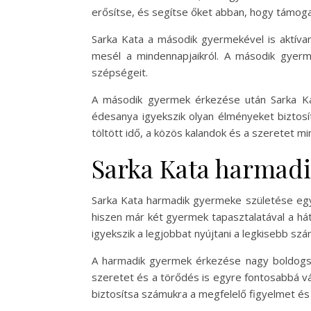
erősítse, és segítse őket abban, hogy támog
Sarka Kata a második gyermekével is aktív
mesél a mindennapjaikról. A második gyerme
szépségeit.
A második gyermek érkezése után Sarka Ka
édesanya igyekszik olyan élményeket biztosí
töltött idő, a közös kalandok és a szeretet m
Sarka Kata harmad
Sarka Kata harmadik gyermeke születése egy
hiszen már két gyermek tapasztalatával a há
igyekszik a legjobbat nyújtani a legkisebb szá
A harmadik gyermek érkezése nagy boldogságo
szeretet és a törődés is egyre fontosabbá v
biztosítsa számukra a megfelelő figyelmet és