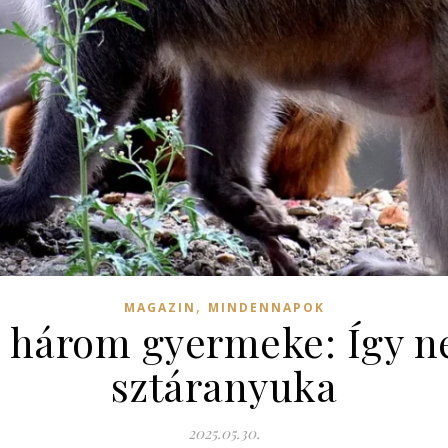
,
MAGAZIN
MINDENNAPOK
 három gyermeke: Így ne
sztáranyuka
2025.05.30.