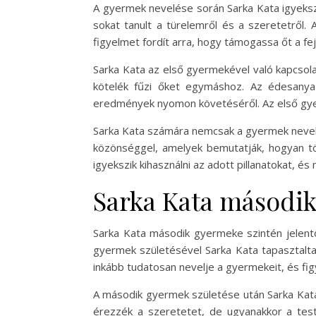
A gyermek nevelése során Sarka Kata igyeksz
sokat tanult a türelemről és a szeretetről
figyelmet fordít arra, hogy támogassa őt a fe
Sarka Kata az első gyermekével való kapcsol
kötelék fűzi őket egymáshoz. Az édesanya
eredmények nyomon követéséről. Az első gyer
Sarka Kata számára nemcsak a gyermek nevelé
közönséggel, amelyek bemutatják, hogyan töl
igyekszik kihasználni az adott pillanatokat, é
Sarka Kata másodi
Sarka Kata második gyermeke szintén jelent
gyermek születésével Sarka Kata tapasztalta
inkább tudatosan nevelje a gyermekeit, és fi
A második gyermek születése után Sarka Kata
érezzék a szeretetet, de ugyanakkor a test