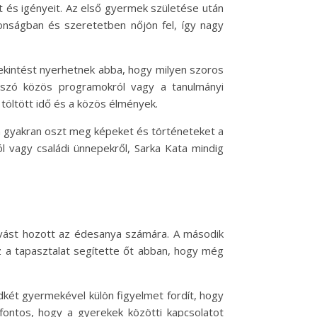
 és igényeit. Az első gyermek születése után
onságban és szeretetben nőjön fel, így nagy
ekintést nyerhetnek abba, hogy milyen szoros
 szó közös programokról vagy a tanulmányi
öltött idő és a közös élmények.
a gyakran oszt meg képeket és történeteket a
l vagy családi ünnepekről, Sarka Kata mindig
ívást hozott az édesanya számára. A második
z a tapasztalat segítette őt abban, hogy még
két gyermekével külön figyelmet fordít, hogy
fontos, hogy a gyerekek közötti kapcsolatot