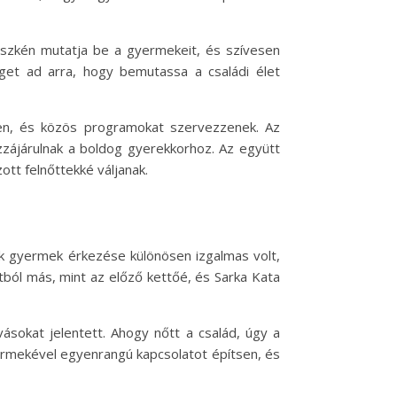
szkén mutatja be a gyermekeit, és szívesen
éget ad arra, hogy bemutassa a családi élet
en, és közös programokat szervezzenek. Az
zzájárulnak a boldog gyerekkorhoz. Az együtt
ott felnőttekké váljanak.
k gyermek érkezése különösen izgalmas volt,
ból más, mint az előző kettőé, és Sarka Kata
ásokat jelentett. Ahogy nőtt a család, úgy a
ermekével egyenrangú kapcsolatot építsen, és