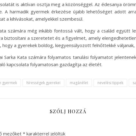
solatát is aktívan osztja meg a közönséggel. Az édesanya örömme
se. A harmadik gyermek érkezése újabb lehetőséget adott arra
t a kihívásokat, amelyekkel szembesül.
ata számára még inkább fontossá vált, hogy a család együtt l
biztosítani a szeretetet és a figyelmet, amely elengedhetetlen 
 hogy a gyerekek boldog, kiegyensúlyozott felnőttekké váljanak, é
sai Sarka Kata számára folyamatos tanulási folyamatot jelentenek
ló kapcsolata folyamatosan gazdagítja az életét.
m gyermek
hírességek gyerekei
magánélet
nevelési tippek
s
SZÓLJ HOZZÁ
ző mezőket
*
karakterrel jelöltük