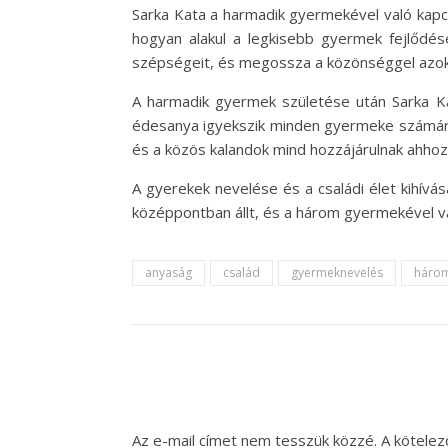
Sarka Kata a harmadik gyermekével való kapc
hogyan alakul a legkisebb gyermek fejlődé
szépségeit, és megossza a közönséggel azoka
A harmadik gyermek születése után Sarka K
édesanya igyekszik minden gyermeke számára 
és a közös kalandok mind hozzájárulnak ahhoz,
A gyerekek nevelése és a családi élet kihívá
középpontban állt, és a három gyermekével va
anyaság
család
gyermeknevelés
háro
Az e-mail címet nem tesszük közzé.
A kötele