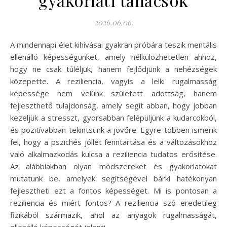
gyakorlati tanácsok
2026.06.06.
A mindennapi élet kihívásai gyakran próbára teszik mentális
ellenálló képességünket, amely nélkülözhetetlen ahhoz,
hogy ne csak túléljük, hanem fejlődjünk a nehézségek
közepette. A reziliencia, vagyis a lelki rugalmasság
képessége nem velünk született adottság, hanem
fejleszthető tulajdonság, amely segít abban, hogy jobban
kezeljük a stresszt, gyorsabban felépüljünk a kudarcokból,
és pozitívabban tekintsünk a jövőre. Egyre többen ismerik
fel, hogy a pszichés jóllét fenntartása és a változásokhoz
való alkalmazkodás kulcsa a reziliencia tudatos erősítése.
Az alábbiakban olyan módszereket és gyakorlatokat
mutatunk be, amelyek segítségével bárki hatékonyan
fejlesztheti ezt a fontos képességet. Mi is pontosan a
reziliencia és miért fontos? A reziliencia szó eredetileg
fizikából származik, ahol az anyagok rugalmasságát,