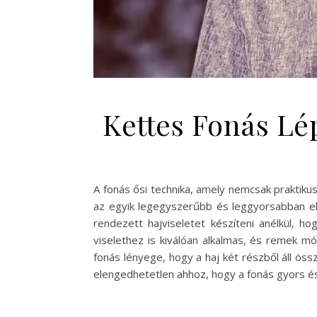
Kettes Fonás Lé
A fonás ősi technika, amely nemcsak praktiku
az egyik legegyszerűbb és leggyorsabban els
rendezett hajviseletet készíteni anélkül, h
viselethez is kiválóan alkalmas, és remek m
fonás lényege, hogy a haj két részből áll ö
elengedhetetlen ahhoz, hogy a fonás gyors 