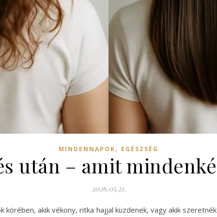
,
MINDENNAPOK
EGÉSZSÉG
 és után – amit mindenk
2026.05.21.
 körében, akik vékony, ritka hajjal küzdenek, vagy akik szeretn