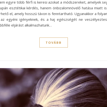
egyre több férfi is keresi azokat a módszereket, amelyek segíte
pán esztétikai kérdés, hanem önbizalomnövelő hatása miatt is
érhető el, amely hosszú távon is fenntartható. Ugyanakkor a foly
n az egyéni igényeknek, és a haj egészségét ne veszélyeztes
bbféle eljárást alkalmazhatunk…
TOVÁBB