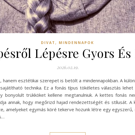
,
DIVAT
MINDENNAPOK
pésről Lépésre Gyors És
2026.02.19.
s, hanem esztétikai szerepet is betölt a mindennapokban. A kül
ajátítható technika. Ez a fonás típus tökéletes választás lehe
ogy bonyolult trükköket kellene megtanulniuk. A kettes fonás n
ódja annak, hogy megőrizd hajad rendezettségét és stílusát. A k
ssze, amelyeket egymás köré tekerve hozunk létre egy egyszerű
és…