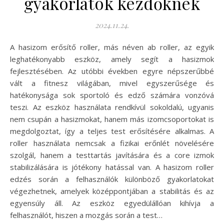
gyakorlatok kezdőknek
2024.11.24.
A hasizom erősítő roller, más néven ab roller, az egyik
leghatékonyabb eszköz, amely segít a hasizmok
fejlesztésében. Az utóbbi években egyre népszerűbbé
vált a fitnesz világában, mivel egyszerűsége és
hatékonysága sok sportoló és edző számára vonzóvá
teszi. Az eszköz használata rendkívül sokoldalú, ugyanis
nem csupán a hasizmokat, hanem más izomcsoportokat is
megdolgoztat, így a teljes test erősítésére alkalmas. A
roller használata nemcsak a fizikai erőnlét növelésére
szolgál, hanem a testtartás javítására és a core izmok
stabilizálására is jótékony hatással van. A hasizom roller
edzés során a felhasználók különböző gyakorlatokat
végezhetnek, amelyek középpontjában a stabilitás és az
egyensúly áll. Az eszköz egyedülállóan kihívja a
felhasználót, hiszen a mozgás során a test…