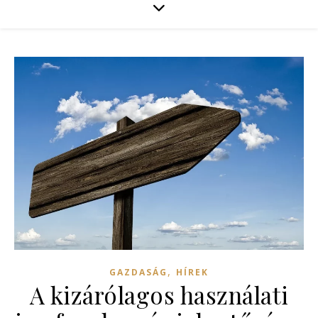
,
GAZDASÁG
HÍREK
A kizárólagos használati