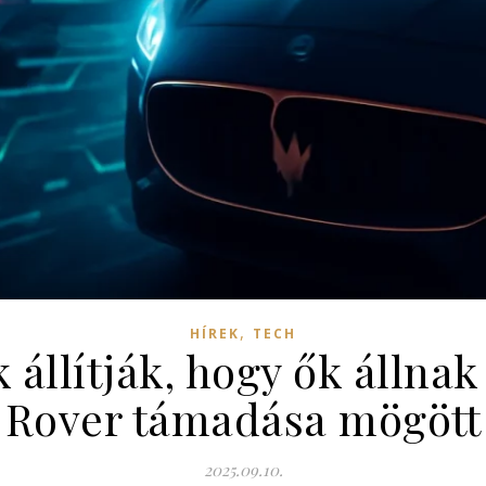
,
HÍREK
TECH
állítják, hogy ők állnak
Rover támadása mögött
2025.09.10.