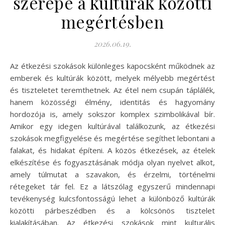
szerepe a kultúrák közötti
megértésben
2026.06.19.
Az étkezési szokások különleges kapocsként működnek az
emberek és kultúrák között, melyek mélyebb megértést
és tiszteletet teremthetnek. Az étel nem csupán táplálék,
hanem közösségi élmény, identitás és hagyomány
hordozója is, amely sokszor komplex szimbolikával bír.
Amikor egy idegen kultúrával találkozunk, az étkezési
szokások megfigyelése és megértése segíthet lebontani a
falakat, és hidakat építeni. A közös étkezések, az ételek
elkészítése és fogyasztásának módja olyan nyelvet alkot,
amely túlmutat a szavakon, és érzelmi, történelmi
rétegeket tár fel. Ez a látszólag egyszerű mindennapi
tevékenység kulcsfontosságú lehet a különböző kultúrák
közötti párbeszédben és a kölcsönös tisztelet
kialakításában. Az étkezési szokások mint kulturális