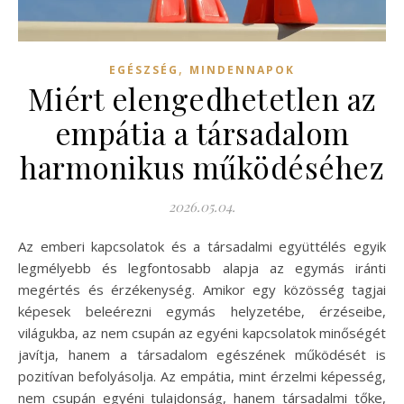
,
EGÉSZSÉG
MINDENNAPOK
Miért elengedhetetlen az
empátia a társadalom
harmonikus működéséhez
2026.05.04.
Az emberi kapcsolatok és a társadalmi együttélés egyik
legmélyebb és legfontosabb alapja az egymás iránti
megértés és érzékenység. Amikor egy közösség tagjai
képesek beleérezni egymás helyzetébe, érzéseibe,
világukba, az nem csupán az egyéni kapcsolatok minőségét
javítja, hanem a társadalom egészének működését is
pozitívan befolyásolja. Az empátia, mint érzelmi képesség,
nem csupán egyéni tulajdonság, hanem társadalmi tőke,