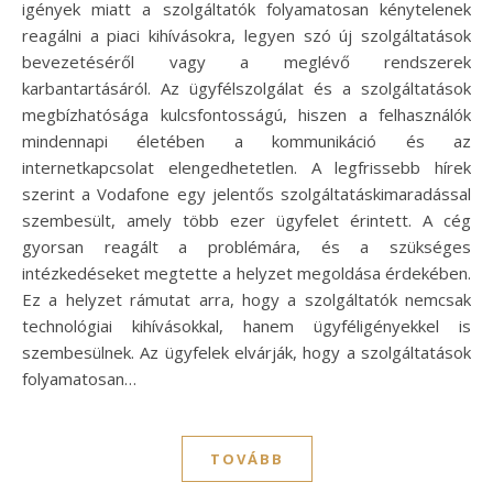
igények miatt a szolgáltatók folyamatosan kénytelenek
reagálni a piaci kihívásokra, legyen szó új szolgáltatások
bevezetéséről vagy a meglévő rendszerek
karbantartásáról. Az ügyfélszolgálat és a szolgáltatások
megbízhatósága kulcsfontosságú, hiszen a felhasználók
mindennapi életében a kommunikáció és az
internetkapcsolat elengedhetetlen. A legfrissebb hírek
szerint a Vodafone egy jelentős szolgáltatáskimaradással
szembesült, amely több ezer ügyfelet érintett. A cég
gyorsan reagált a problémára, és a szükséges
intézkedéseket megtette a helyzet megoldása érdekében.
Ez a helyzet rámutat arra, hogy a szolgáltatók nemcsak
technológiai kihívásokkal, hanem ügyféligényekkel is
szembesülnek. Az ügyfelek elvárják, hogy a szolgáltatások
folyamatosan…
TOVÁBB