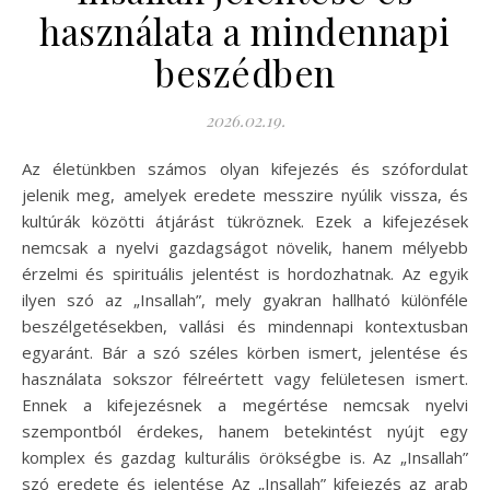
használata a mindennapi
beszédben
2026.02.19.
Az életünkben számos olyan kifejezés és szófordulat
jelenik meg, amelyek eredete messzire nyúlik vissza, és
kultúrák közötti átjárást tükröznek. Ezek a kifejezések
nemcsak a nyelvi gazdagságot növelik, hanem mélyebb
érzelmi és spirituális jelentést is hordozhatnak. Az egyik
ilyen szó az „Insallah”, mely gyakran hallható különféle
beszélgetésekben, vallási és mindennapi kontextusban
egyaránt. Bár a szó széles körben ismert, jelentése és
használata sokszor félreértett vagy felületesen ismert.
Ennek a kifejezésnek a megértése nemcsak nyelvi
szempontból érdekes, hanem betekintést nyújt egy
komplex és gazdag kulturális örökségbe is. Az „Insallah”
szó eredete és jelentése Az „Insallah” kifejezés az arab