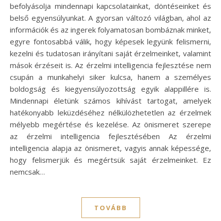
befolyásolja mindennapi kapcsolatainkat, döntéseinket és
belső egyensúlyunkat. A gyorsan változó világban, ahol az
információk és az ingerek folyamatosan bombáznak minket,
egyre fontosabbá válik, hogy képesek legyünk felismerni,
kezelni és tudatosan irányítani saját érzelmeinket, valamint
mások érzéseit is. Az érzelmi intelligencia fejlesztése nem
csupán a munkahelyi siker kulcsa, hanem a személyes
boldogság és kiegyensúlyozottság egyik alappillére is.
Mindennapi életünk számos kihívást tartogat, amelyek
hatékonyabb leküzdéséhez nélkülözhetetlen az érzelmek
mélyebb megértése és kezelése. Az önismeret szerepe
az érzelmi intelligencia fejlesztésében Az érzelmi
intelligencia alapja az önismeret, vagyis annak képessége,
hogy felismerjük és megértsük saját érzelmeinket. Ez
nemcsak…
TOVÁBB