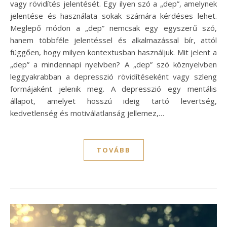
vagy rövidítés jelentését. Egy ilyen szó a „dep”, amelynek
jelentése és használata sokak számára kérdéses lehet.
Meglepő módon a „dep” nemcsak egy egyszerű szó,
hanem többféle jelentéssel és alkalmazással bír, attól
függően, hogy milyen kontextusban használjuk. Mit jelent a
„dep” a mindennapi nyelvben? A „dep” szó köznyelvben
leggyakrabban a depresszió rövidítéseként vagy szleng
formájaként jelenik meg. A depresszió egy mentális
állapot, amelyet hosszú ideig tartó levertség,
kedvetlenség és motiválatlanság jellemez,…
TOVÁBB