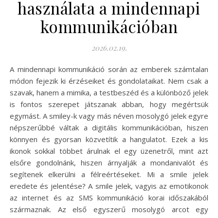
használata a mindennapi
kommunikációban
2026.02.19.
A mindennapi kommunikáció során az emberek számtalan
módon fejezik ki érzéseiket és gondolataikat. Nem csak a
szavak, hanem a mimika, a testbeszéd és a különböző jelek
is fontos szerepet játszanak abban, hogy megértsük
egymást. A smiley-k vagy más néven mosolygó jelek egyre
népszerűbbé váltak a digitális kommunikációban, hiszen
könnyen és gyorsan közvetítik a hangulatot. Ezek a kis
ikonok sokkal többet árulnak el egy üzenetről, mint azt
elsőre gondolnánk, hiszen árnyalják a mondanivalót és
segítenek elkerülni a félreértéseket. Mi a smile jelek
eredete és jelentése? A smile jelek, vagyis az emotikonok
az internet és az SMS kommunikáció korai időszakából
származnak. Az első egyszerű mosolygó arcot egy