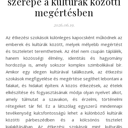
szerepe a kultúrák közötti
megértésben
2026.06.19.
Az étkezési szokások különleges kapocsként működnek az
emberek és kultúrák között, melyek mélyebb megértést
és tiszteletet teremthetnek. Az étel nem csupán táplálék,
hanem közösségi élmény, identitás és hagyomány
hordozója is, amely sokszor komplex szimbolikával bír.
Amikor egy idegen kultúrával találkozunk, az étkezési
szokások megfigyelése és megértése segíthet lebontani a
falakat, és hidakat építeni. A közös étkezések, az ételek
elkészítése és fogyasztásának módja olyan nyelvet alkot,
amely túlmutat a szavakon, és érzelmi, történelmi
rétegeket tár fel. Ez a látszólag egyszerű mindennapi
tevékenység kulcsfontosságú lehet a különböző kultúrák
közötti párbeszédben és a kölcsönös tisztelet
kialakításában. Az étkezési szokások mint kulturális