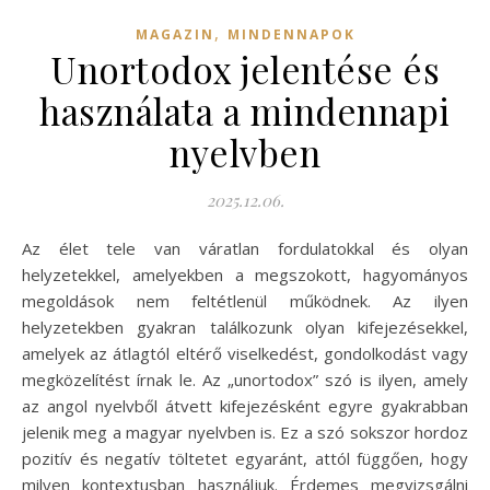
,
MAGAZIN
MINDENNAPOK
Unortodox jelentése és
használata a mindennapi
nyelvben
2025.12.06.
Az élet tele van váratlan fordulatokkal és olyan
helyzetekkel, amelyekben a megszokott, hagyományos
megoldások nem feltétlenül működnek. Az ilyen
helyzetekben gyakran találkozunk olyan kifejezésekkel,
amelyek az átlagtól eltérő viselkedést, gondolkodást vagy
megközelítést írnak le. Az „unortodox” szó is ilyen, amely
az angol nyelvből átvett kifejezésként egyre gyakrabban
jelenik meg a magyar nyelvben is. Ez a szó sokszor hordoz
pozitív és negatív töltetet egyaránt, attól függően, hogy
milyen kontextusban használjuk. Érdemes megvizsgálni