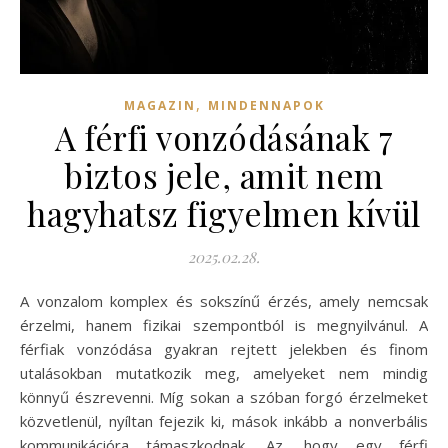
,
MAGAZIN
MINDENNAPOK
A férfi vonzódásának 7
biztos jele, amit nem
hagyhatsz figyelmen kívül
2025.02.28.
A vonzalom komplex és sokszínű érzés, amely nemcsak
érzelmi, hanem fizikai szempontból is megnyilvánul. A
férfiak vonzódása gyakran rejtett jelekben és finom
utalásokban mutatkozik meg, amelyeket nem mindig
könnyű észrevenni. Míg sokan a szóban forgó érzelmeket
közvetlenül, nyíltan fejezik ki, mások inkább a nonverbális
kommunikációra támaszkodnak. Az, hogy egy férfi