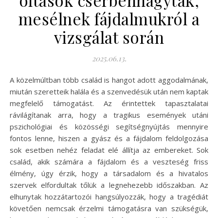
oltások cserbenhagytak,
mesélnek fájdalmukról a
vizsgálat során
2025.06.13.
A közelmúltban több család is hangot adott aggodalmának,
miután szeretteik halála és a szenvedésük után nem kaptak
megfelelő támogatást. Az érintettek tapasztalatai
rávilágítanak arra, hogy a tragikus események utáni
pszichológiai és közösségi segítségnyújtás mennyire
fontos lenne, hiszen a gyász és a fájdalom feldolgozása
sok esetben nehéz feladat elé állítja az embereket. Sok
család, akik számára a fájdalom és a veszteség friss
élmény, úgy érzik, hogy a társadalom és a hivatalos
szervek elfordultak tőlük a legnehezebb időszakban. Az
elhunytak hozzátartozói hangsúlyozzák, hogy a tragédiát
követően nemcsak érzelmi támogatásra van szükségük,