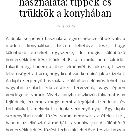
használata: tippek és
trükkök a konyhában
2024.03.15.
A dupla serpenyő használata egyre népszerűbbé válik a
modern konyhákban, hiszen lehetővé teszi, hogy
különböző ételeket egyszerre, de mégis különböző
hőmérsékleten készítsünk el. Ez a technika nemcsak időt
takarít meg, hanem a főzés élményét is fokozza, hiszen
lehetőséget ad arra, hogy kreatívan kombináljuk az ízeket.
A dupla serpenyő használata különösen előnyös lehet, ha
nagyobb családi étkezéseket tervezünk, vagy éppen
vendégeket várunk. Mivel a konyhai eszközök folyamatosan
fejlődnek, érdemes megismerni a legújabb trendeket és
technikákat, amelyeket a dupla serpenyő nyújt. Egy dupla
serpenyőben való főzés során nemcsak az ételek ízét,
hanem az elkészítési módját is variálhatjuk. A különböző
hőmérsékletek és főzési technikák lehetővé teszik, hogy a