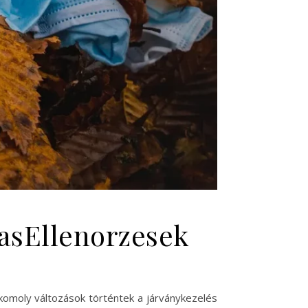
asEllenorzesek
komoly változások történtek a járványkezelés