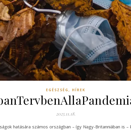
,
EGÉSZSÉG
HÍREK
banTervbenAllaPandemi
2025.11.18.
álságok hatására számos országban – így Nagy-Britanniában is – 