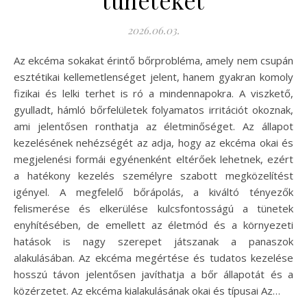
tüneteket
2026.06.03.
Az ekcéma sokakat érintő bőrprobléma, amely nem csupán
esztétikai kellemetlenséget jelent, hanem gyakran komoly
fizikai és lelki terhet is ró a mindennapokra. A viszkető,
gyulladt, hámló bőrfelületek folyamatos irritációt okoznak,
ami jelentősen ronthatja az életminőséget. Az állapot
kezelésének nehézségét az adja, hogy az ekcéma okai és
megjelenési formái egyénenként eltérőek lehetnek, ezért
a hatékony kezelés személyre szabott megközelítést
igényel. A megfelelő bőrápolás, a kiváltó tényezők
felismerése és elkerülése kulcsfontosságú a tünetek
enyhítésében, de emellett az életmód és a környezeti
hatások is nagy szerepet játszanak a panaszok
alakulásában. Az ekcéma megértése és tudatos kezelése
hosszú távon jelentősen javíthatja a bőr állapotát és a
közérzetet. Az ekcéma kialakulásának okai és típusai Az…