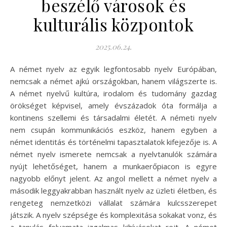
beszélő városok és
kulturális központok
2025.06.24.
A német nyelv az egyik legfontosabb nyelv Európában,
nemcsak a német ajkú országokban, hanem világszerte is.
A német nyelvű kultúra, irodalom és tudomány gazdag
örökséget képvisel, amely évszázadok óta formálja a
kontinens szellemi és társadalmi életét. A németi nyelv
nem csupán kommunikációs eszköz, hanem egyben a
német identitás és történelmi tapasztalatok kifejezője is. A
német nyelv ismerete nemcsak a nyelvtanulók számára
nyújt lehetőséget, hanem a munkaerőpiacon is egyre
nagyobb előnyt jelent. Az angol mellett a német nyelv a
második leggyakrabban használt nyelv az üzleti életben, és
rengeteg nemzetközi vállalat számára kulcsszerepet
játszik. A nyelv szépsége és komplexitása sokakat vonz, és
a tanulás folyamata izgalmas kihívásokat rejt. A német