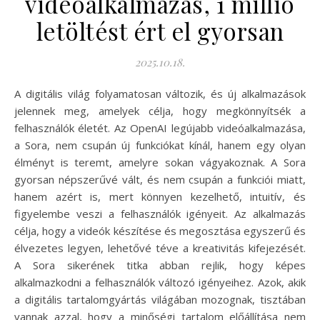
videóalkalmazás, 1 millió
letöltést ért el gyorsan
2025.10.18.
A digitális világ folyamatosan változik, és új alkalmazások
jelennek meg, amelyek célja, hogy megkönnyítsék a
felhasználók életét. Az OpenAI legújabb videóalkalmazása,
a Sora, nem csupán új funkciókat kínál, hanem egy olyan
élményt is teremt, amelyre sokan vágyakoznak. A Sora
gyorsan népszerűvé vált, és nem csupán a funkciói miatt,
hanem azért is, mert könnyen kezelhető, intuitív, és
figyelembe veszi a felhasználók igényeit. Az alkalmazás
célja, hogy a videók készítése és megosztása egyszerű és
élvezetes legyen, lehetővé téve a kreativitás kifejezését.
A Sora sikerének titka abban rejlik, hogy képes
alkalmazkodni a felhasználók változó igényeihez. Azok, akik
a digitális tartalomgyártás világában mozognak, tisztában
vannak azzal, hogy a minőségi tartalom előállítása nem