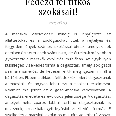
Fedezd fel titkos
szokásait!
2025.08.05.
A macskák viselkedése mindig is lenyűgözte az
állattartókat és a zoológusokat. Ezek a rejtélyes és
független lények számos szokással bírnak, amelyek sok
esetben érthetetlenek számunkra, de értelmük mélyebben
gyökerezik a macskák evolúciós múltjában. Az egyik ilyen
különleges viselkedésforma a dagasztás, amely sok gazdi
számára ismerős, de kevesen értik meg igazán, mi áll a
háttérben. Ebben a cikkben felfedezzük, miért dagasztanak
a macskák, és hogyan lehet ezt a szokást értelmezni,
valamint mit jelent ez a gazdi-macska kapcsolatban. A
dagasztás eredete és evolúciós jelentősége A dagasztás,
amelyet néha „páros lábbal történő dagasztásnak” is
neveznek, a macskák egyik legősibb viselkedési formája. E
viselkedés a macskák evolúciós múltjára vezethető vissza.