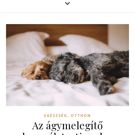
,
EGÉSZSÉG
OTTHON
Az ágymelegítő