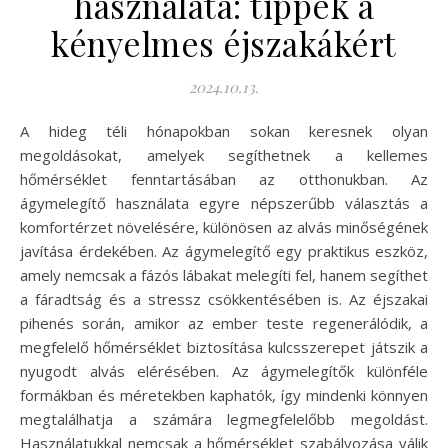
használata: tippek a
kényelmes éjszakákért
2024.10.13.
A hideg téli hónapokban sokan keresnek olyan
megoldásokat, amelyek segíthetnek a kellemes
hőmérséklet fenntartásában az otthonukban. Az
ágymelegítő használata egyre népszerűbb választás a
komfortérzet növelésére, különösen az alvás minőségének
javítása érdekében. Az ágymelegítő egy praktikus eszköz,
amely nemcsak a fázós lábakat melegíti fel, hanem segíthet
a fáradtság és a stressz csökkentésében is. Az éjszakai
pihenés során, amikor az ember teste regenerálódik, a
megfelelő hőmérséklet biztosítása kulcsszerepet játszik a
nyugodt alvás elérésében. Az ágymelegítők különféle
formákban és méretekben kaphatók, így mindenki könnyen
megtalálhatja a számára legmegfelelőbb megoldást.
Használatukkal nemcsak a hőmérséklet szabályozása válik