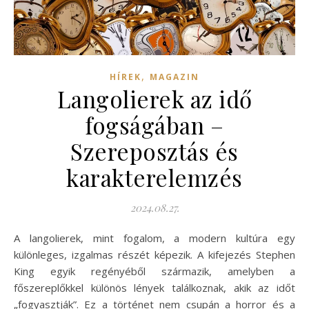
,
HÍREK
MAGAZIN
Langolierek az idő
fogságában –
Szereposztás és
karakterelemzés
2024.08.27.
A langolierek, mint fogalom, a modern kultúra egy
különleges, izgalmas részét képezik. A kifejezés Stephen
King egyik regényéből származik, amelyben a
főszereplőkkel különös lények találkoznak, akik az időt
„fogyasztják”. Ez a történet nem csupán a horror és a