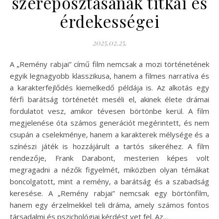
szereposztásának titkai és
érdekességei
2025.02.25.
A „Remény rabjai” című film nemcsak a mozi történetének
egyik legnagyobb klasszikusa, hanem a filmes narratíva és
a karakterfejlődés kiemelkedő példája is. Az alkotás egy
férfi barátság történetét meséli el, akinek élete drámai
fordulatot vesz, amikor tévesen börtönbe kerül. A film
megjelenése óta számos generációt megérintett, és nem
csupán a cselekménye, hanem a karakterek mélysége és a
színészi játék is hozzájárult a tartós sikeréhez. A film
rendezője, Frank Darabont, mesterien képes volt
megragadni a nézők figyelmét, miközben olyan témákat
boncolgatott, mint a remény, a barátság és a szabadság
keresése. A „Remény rabjai” nemcsak egy börtönfilm,
hanem egy érzelmekkel teli dráma, amely számos fontos
társadalmi és pszichológiai kérdést vet fel. Az…