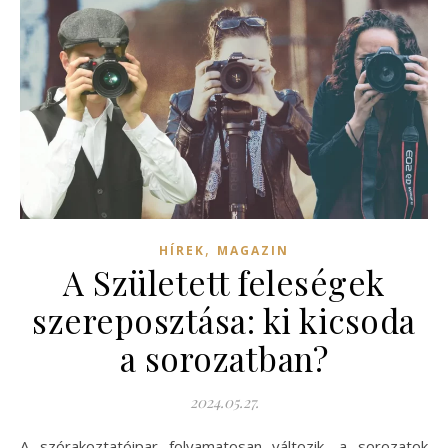
,
HÍREK
MAGAZIN
A Született feleségek
szereposztása: ki kicsoda
a sorozatban?
2024.05.27.
A szórakoztatóipar folyamatosan változik, a sorozatok