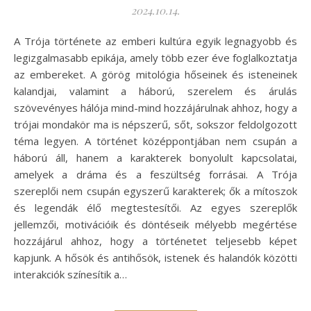
2024.10.14.
A Trója története az emberi kultúra egyik legnagyobb és
legizgalmasabb epikája, amely több ezer éve foglalkoztatja
az embereket. A görög mitológia hőseinek és isteneinek
kalandjai, valamint a háború, szerelem és árulás
szövevényes hálója mind-mind hozzájárulnak ahhoz, hogy a
trójai mondakör ma is népszerű, sőt, sokszor feldolgozott
téma legyen. A történet középpontjában nem csupán a
háború áll, hanem a karakterek bonyolult kapcsolatai,
amelyek a dráma és a feszültség forrásai. A Trója
szereplői nem csupán egyszerű karakterek; ők a mítoszok
és legendák élő megtestesítői. Az egyes szereplők
jellemzői, motivációik és döntéseik mélyebb megértése
hozzájárul ahhoz, hogy a történetet teljesebb képet
kapjunk. A hősök és antihősök, istenek és halandók közötti
interakciók színesítik a…