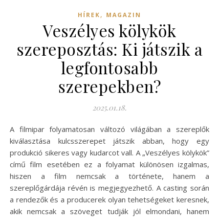
,
HÍREK
MAGAZIN
Veszélyes kölykök
szereposztás: Ki játszik a
legfontosabb
szerepekben?
2025.01.18.
A filmipar folyamatosan változó világában a szereplők
kiválasztása kulcsszerepet játszik abban, hogy egy
produkció sikeres vagy kudarcot vall. A „Veszélyes kölykök”
című film esetében ez a folyamat különösen izgalmas,
hiszen a film nemcsak a története, hanem a
szereplőgárdája révén is megjegyezhető. A casting során
a rendezők és a producerek olyan tehetségeket keresnek,
akik nemcsak a szöveget tudják jól elmondani, hanem