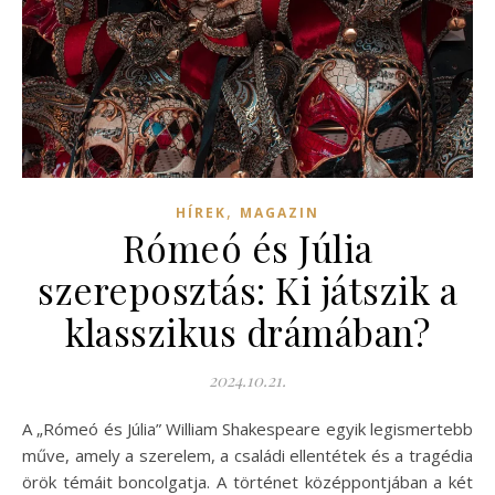
,
HÍREK
MAGAZIN
Rómeó és Júlia
szereposztás: Ki játszik a
klasszikus drámában?
2024.10.21.
A „Rómeó és Júlia” William Shakespeare egyik legismertebb
műve, amely a szerelem, a családi ellentétek és a tragédia
örök témáit boncolgatja. A történet középpontjában a két