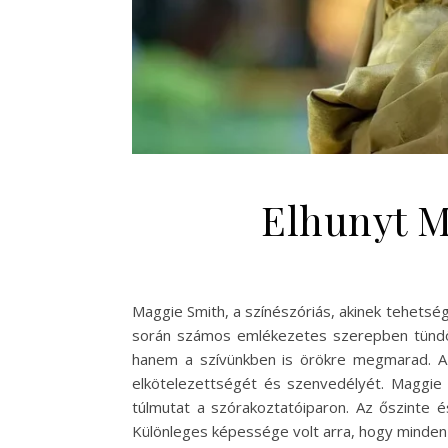
Elhunyt M
Maggie Smith, a színészóriás, akinek tehetség
során számos emlékezetes szerepben tündök
hanem a szívünkben is örökre megmarad. Az 
elkötelezettségét és szenvedélyét. Maggie 
túlmutat a szórakoztatóiparon. Az őszinte és
Különleges képessége volt arra, hogy minde