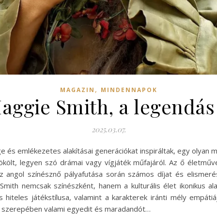
,
MAGAZIN
MINDENNAPOK
aggie Smith, a legendás
2025.03.07.
e és emlékezetes alakításai generációkat inspiráltak, egy olyan m
ölt, legyen szó drámai vagy vígjáték műfajáról. Az ő életműv
angol színésznő pályafutása során számos díjat és elismerés
Smith nemcsak színészként, hanem a kulturális élet ikonikus a
 hiteles játékstílusa, valamint a karakterek iránti mély empátiá
n szerepében valami egyedit és maradandót…