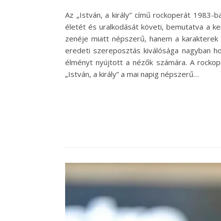
Az „István, a király” című rockoperát 1983-
életét és uralkodását követi, bemutatva a ke
zenéje miatt népszerű, hanem a karakterek
eredeti szereposztás kiválósága nagyban ho
élményt nyújtott a nézők számára. A rockope
„István, a király” a mai napig népszerű…