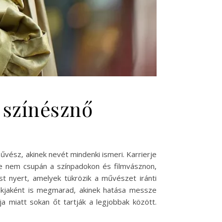
 színésznő
űvész, akinek nevét mindenki ismeri. Karrierje
e nem csupán a színpadokon és filmvásznon,
t nyert, amelyek tükrözik a művészet iránti
lakjaként is megmarad, akinek hatása messze
ja miatt sokan őt tartják a legjobbak között.