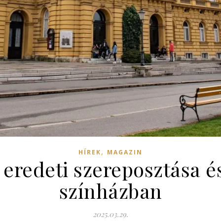
,
HÍREK
MAGAZIN
y eredeti szereposztása é
színházban
2025.03.29.