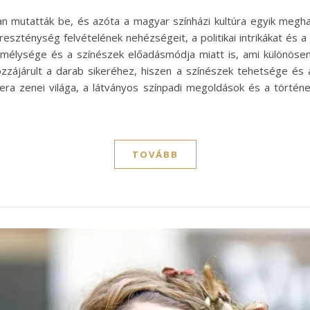
ban mutatták be, és azóta a magyar színházi kultúra egyik megh
reszténység felvételének nehézségeit, a politikai intrikákat é
 mélysége és a színészek előadásmódja miatt is, ami különö
zzájárult a darab sikeréhez, hiszen a színészek tehetsége és 
ra zenei világa, a látványos színpadi megoldások és a történ
TOVÁBB