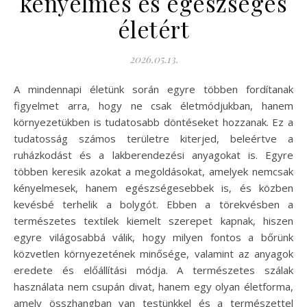
kényelmes és egészséges
életért
2026.05.13.
A mindennapi életünk során egyre többen fordítanak
figyelmet arra, hogy ne csak életmódjukban, hanem
környezetükben is tudatosabb döntéseket hozzanak. Ez a
tudatosság számos területre kiterjed, beleértve a
ruházkodást és a lakberendezési anyagokat is. Egyre
többen keresik azokat a megoldásokat, amelyek nemcsak
kényelmesek, hanem egészségesebbek is, és közben
kevésbé terhelik a bolygót. Ebben a törekvésben a
természetes textilek kiemelt szerepet kapnak, hiszen
egyre világosabbá válik, hogy milyen fontos a bőrünk
közvetlen környezetének minősége, valamint az anyagok
eredete és előállítási módja. A természetes szálak
használata nem csupán divat, hanem egy olyan életforma,
amely összhangban van testünkkel és a természettel