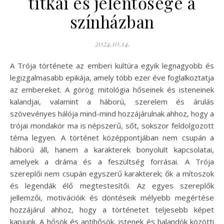
titkai és jelentősége a
színházban
2024.10.14.
A Trója története az emberi kultúra egyik legnagyobb és
legizgalmasabb epikája, amely több ezer éve foglalkoztatja
az embereket. A görög mitológia hőseinek és isteneinek
kalandjai, valamint a háború, szerelem és árulás
szövevényes hálója mind-mind hozzájárulnak ahhoz, hogy a
trójai mondakör ma is népszerű, sőt, sokszor feldolgozott
téma legyen. A történet középpontjában nem csupán a
háború áll, hanem a karakterek bonyolult kapcsolatai,
amelyek a dráma és a feszültség forrásai. A Trója
szereplői nem csupán egyszerű karakterek; ők a mítoszok
és legendák élő megtestesítői. Az egyes szereplők
jellemzői, motivációik és döntéseik mélyebb megértése
hozzájárul ahhoz, hogy a történetet teljesebb képet
kapjunk. A hősök és antihősök, istenek és halandók közötti