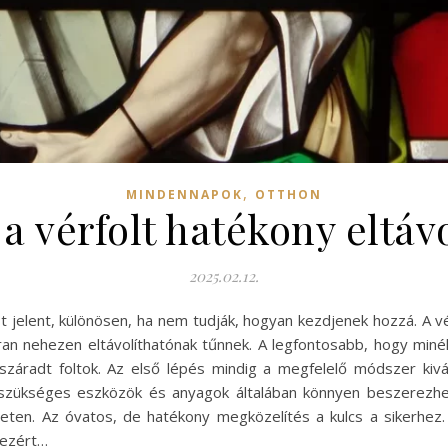
,
MINDENNAPOK
OTTHON
 a vérfolt hatékony eltáv
2025.02.12.
ást jelent, különösen, ha nem tudják, hogyan kezdjenek hozzá. A
n nehezen eltávolíthatónak tűnnek. A legfontosabb, hogy minél h
száradt foltok. Az első lépés mindig a megfelelő módszer kivál
hoz szükséges eszközök és anyagok általában könnyen beszerezh
yzeten. Az óvatos, de hatékony megközelítés a kulcs a sikerh
 ezért…