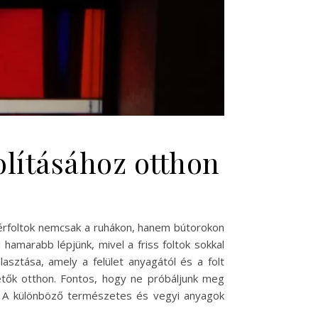
olításához otthon
 vérfoltok nemcsak a ruhákon, hanem bútorokon
amarabb lépjünk, mivel a friss foltok sokkal
asztása, amely a felület anyagától és a folt
etők otthon. Fontos, hogy ne próbáljunk meg
ez. A különböző természetes és vegyi anyagok