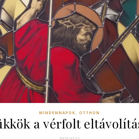
,
MINDENNAPOK
OTTHON
ükkök a vérfolt eltávolít
2025.02.12.