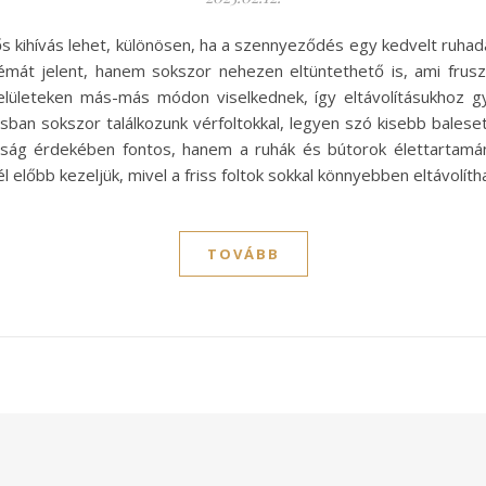
ős kihívás lehet, különösen, ha a szennyeződés egy kedvelt ruha
mát jelent, hanem sokszor nehezen eltüntethető is, ami fruszt
lületeken más-más módon viselkednek, így eltávolításukhoz gy
ban sokszor találkozunk vérfoltokkal, legyen szó kisebb baleset
ztaság érdekében fontos, hanem a ruhák és bútorok élettarta
l előbb kezeljük, mivel a friss foltok sokkal könnyebben eltávolíth
TOVÁBB