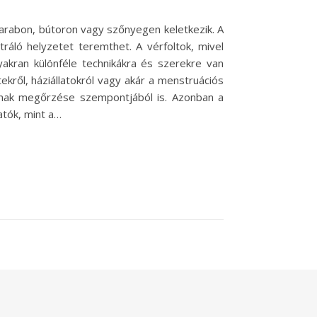
darabon, bútoron vagy szőnyegen keletkezik. A
ráló helyzetet teremthet. A vérfoltok, mivel
akran különféle technikákra és szerekre van
ekről, háziállatokról vagy akár a menstruációs
mának megőrzése szempontjából is. Azonban a
atók, mint a…