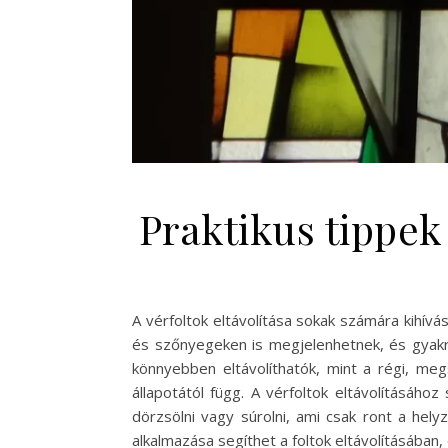
Praktikus tippek
A vérfoltok eltávolítása sokak számára kihív
és szőnyegeken is megjelenhetnek, és gyakra
könnyebben eltávolíthatók, mint a régi, meg
állapotától függ. A vérfoltok eltávolításá
dörzsölni vagy súrolni, ami csak ront a hel
alkalmazása segíthet a foltok eltávolításában,