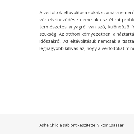
A vérfoltok eltávolítása sokak számára ismer
vér elszíneződése nemcsak esztétikai problé
természetes anyagról van szó, különböző fe
szükség. Az otthoni környezetben, a háztartás
időszakról. Az eltávolításuk nemcsak a tis
legnagyobb kihívás az, hogy a vérfoltokat miné
Ashe Child a sablont készítette:
Viktor Csaszar.