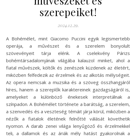
művészeket és
szerepeiket!
2024.12.29.
A Bohémélet, mint Giacomo Puccini egyik legismertebb
operája, a művészet és a szerelem bonyolult
szövevényeit tárja elénk. A cselekvény Párizs
bohémtársadalomjának világába kalauzol minket, ahol a
fiatal művészek, költők és zenészek küzdenek az életért,
miközben felfedezik az érzelmek és az alkotás mélységeit.
Az opera nemcsak a muzsika és a szöveg összhangjáról
híres, hanem a szereplők karaktereinek gazdagságáról is,
amelyeket a különböző énekesek interpretálnak a
színpadon. A Bohémélet története a barátság, a szerelem,
a szenvedés és a veszteség témáit járja körül, miközben a
nézők a fiatalok életének felnőtté válását követhetik
nyomon. A darab zenei világa lenyűgöző és érzelmekkel
teli, a dallamok és az áriák mély hatást gyakorolnak a