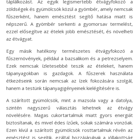
táplálkozást. Az egyik legismertebb étvágyfokozó a
zöldségek és gyümölcsök közül a gyömbér, amely nemcsak
fűszerként, hanem emésztést segítő hatása miatt is
népszerű. A gyömbér serkenti a gyomorsav termelést,
ezzel elősegítve az ételek jobb emésztését, és növelheti
az étvágyat.
Egy másik hatékony természetes étvágyfokozó a
fűszernövények, például a bazsalikom és a petrezselyem.
Ezek nemcsak ízletesebbé teszik az ételeket, hanem
tápanyagokban is gazdagok. A fűszerek használata
étkezéseink során nemcsak az ízek fokozására szolgál,
hanem a testünk tápanyagigényeinek kielégítésére is.
A szárított gyümölcsök, mint a mazsola vagy a datolya,
szintén nagyszerű választás lehetnek az étvágy
növelésére. Magas cukortartalmuk miatt gyors energiát
biztosítanak, és mivel édes ízűek, sokak számára vonzóak.
Ezen kívül a szárított gyümölcsök rosttartalmuk révén az
emésztést is segítik, ezáltal hozzájárulnak a jóllakottság