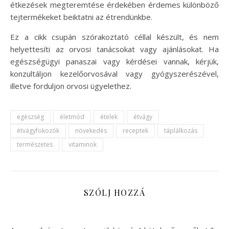
étkezések megteremtése érdekében érdemes különböző
tejtermékeket beiktatni az étrendünkbe.
Ez a cikk csupán szórakoztató céllal készült, és nem
helyettesíti az orvosi tanácsokat vagy ajánlásokat. Ha
egészségügyi panaszai vagy kérdései vannak, kérjük,
konzultáljon kezelőorvosával vagy gyógyszerészével,
illetve forduljon orvosi ügyelethez.
egészség
életmód
ételek
étvágy
étvágyfokozók
növekedés
receptek
táplálkozás
természetes
vitaminok
SZÓLJ HOZZÁ