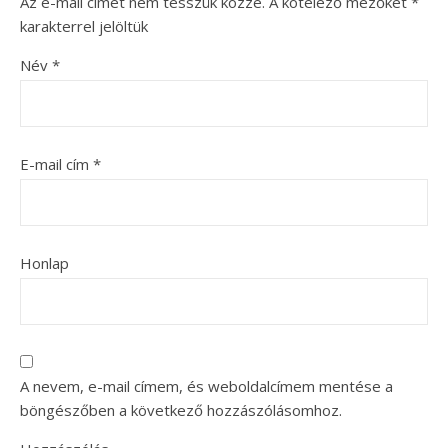
Az e-mail címet nem tesszük közzé.
A kötelező mezőket
*
karakterrel jelöltük
Név
*
E-mail cím
*
Honlap
A nevem, e-mail címem, és weboldalcímem mentése a
böngészőben a következő hozzászólásomhoz.