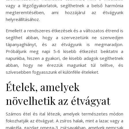
vagy a légzőgyakorlatok, segíthetnek a belső harmónia
megteremtésében, ami hozzájárul az étvágyunk
helyreállításához.
Emellett a rendszeres étkezések és a változatos étrend is
segíthet abban, hogy a szervezetünk ne szenvedjen
tápanyaghiányt, és az étvágyunk is megmaradjon.
Próbáljunk meg napi 5-6 kisebb étkezést beiktatni a
napunkba, hiszen a gyakori, de kisebb adagok segíthetnek
abban, hogy ne érezzük magunkat túl telítve, és
szívesebben fogyasszunk el különféle ételeket.
Ételek, amelyek
növelhetik az étvágyat
Számos étel és ital létezik, amelyek természetes módon
fokozhatják az étvágyat. A zsíros halak, mint a lazac vagy a
makréla, gazdag omega-3 zsírsavakban, amelyek nemcsak