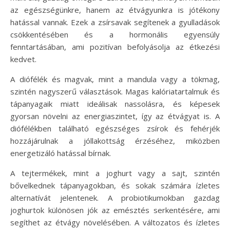
az egészségünkre, hanem az étvágyunkra is jótékony
hatással vannak. Ezek a zsírsavak segítenek a gyulladások
csökkentésében és a hormonális egyensúly
fenntartásában, ami pozitívan befolyásolja az étkezési
kedvet.
A diófélék és magvak, mint a mandula vagy a tökmag,
szintén nagyszerű választások. Magas kalóriatartalmuk és
tápanyagaik miatt ideálisak nassolásra, és képesek
gyorsan növelni az energiaszintet, így az étvágyat is. A
diófélékben található egészséges zsírok és fehérjék
hozzájárulnak a jóllakottság érzéséhez, miközben
energetizáló hatással bírnak.
A tejtermékek, mint a joghurt vagy a sajt, szintén
bővelkednek tápanyagokban, és sokak számára ízletes
alternatívát jelentenek. A probiotikumokban gazdag
joghurtok különösen jók az emésztés serkentésére, ami
segíthet az étvágy növelésében. A változatos és ízletes