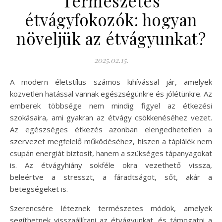
Természetes
étvágyfokozók: hogyan
növeljük az étvágyunkat?
2025.02.15.
A modern életstílus számos kihívással jár, amelyek
közvetlen hatással vannak egészségünkre és jólétünkre. Az
emberek többsége nem mindig figyel az étkezési
szokásaira, ami gyakran az étvágy csökkenéséhez vezet.
Az egészséges étkezés azonban elengedhetetlen a
szervezet megfelelő működéséhez, hiszen a táplálék nem
csupán energiát biztosít, hanem a szükséges tápanyagokat
is. Az étvágyhiány sokféle okra vezethető vissza,
beleértve a stresszt, a fáradtságot, sőt, akár a
betegségeket is.
Szerencsére léteznek természetes módok, amelyek
segíthetnek visszaállítani az étvágyunkat, és támogatni a