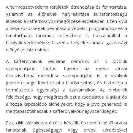
A természetvédelmi területek létrehozása és fenntartása,
valamint az élőhelyek helyreállítása kulcsfontosságú
lépések a kafferbivalyok megőrzése érdekében. Ezen kívül
a helyi közösségek bevonása a védelmi programokba és a
fenntartható turizmus fejlesztése is hozzájárulhat a
bivalyok védelméhez, hiszen a helyiek számára gazdasági
előnyöket biztosíthat.
A kafferbivalyok védelme nemcsak az ő jövőjük
szempontjából fontos, hanem az egész afrikai
ökoszisztéma működése szempontjából is. A bivalyok
jelenléte segít fenntartani a biodiverzitást, és biztosítja a
természetes egyensúlyt a szavannákon. Az emberek
felelőssége, hogy megőrizzék ezt a csodálatos állatfajt és
a hozzá kapcsolódó élőhelyeket, hogy a jövő generációi is
megtapasztalhassák a kafferbivalyok nagyszerűségét.
Ez a cikk szórakoztató céllal készült, és nem minősül orvosi
tanácsnak. Egészségügyi vagy orvosi kérdésekkel