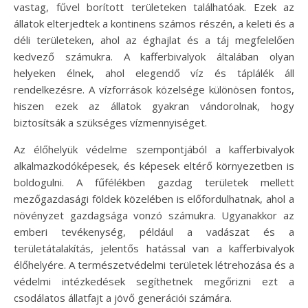
vastag, fűvel borított területeken találhatóak. Ezek az
állatok elterjedtek a kontinens számos részén, a keleti és a
déli területeken, ahol az éghajlat és a táj megfelelően
kedvező számukra. A kafferbivalyok általában olyan
helyeken élnek, ahol elegendő víz és táplálék áll
rendelkezésre. A vízforrások közelsége különösen fontos,
hiszen ezek az állatok gyakran vándorolnak, hogy
biztosítsák a szükséges vízmennyiséget.
Az élőhelyük védelme szempontjából a kafferbivalyok
alkalmazkodóképesek, és képesek eltérő környezetben is
boldogulni. A fűfélékben gazdag területek mellett
mezőgazdasági földek közelében is előfordulhatnak, ahol a
növényzet gazdagsága vonzó számukra. Ugyanakkor az
emberi tevékenység, például a vadászat és a
területátalakítás, jelentős hatással van a kafferbivalyok
élőhelyére. A természetvédelmi területek létrehozása és a
védelmi intézkedések segíthetnek megőrizni ezt a
csodálatos állatfajt a jövő generációi számára.