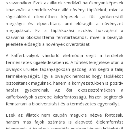
szavannákon. Ezek az állatok rendkívül hatékonyan képesek
kihasználni a rendelkezésre álló növényi táplálékot, mivel a
rágcsálókkal ellentétben képesek a fűt gyökerestől
megrágni és elpusztítani, ami elősegíti a növényzet
megújulását. Ez a táplálkozási szokás hozzájárul a
szavanna ökoszisztéma fenntartásához, mivel a bivalyok
jelenléte elősegíti a növények diverzitását.
A kafferbivalyok vándorló életmódja segít a területek
természetes újjáéledésében is. A fűfélék lelegelése után a
bivalyok ürüléke tápanyagokban gazdag, ami segíti a talaj
termékenységét. Így a bivalyok nemcsak hogy táplálékot
biztosítanak maguknak, hanem a környezetükben is pozitív
hatást gyakorolnak. Az ősi ökoszisztémákban a
kafferbivalyok szerepe kulcsfontosságú, hiszen segítenek
fenntartani a biodiverzitást és a természetes egyensúlyt.
Ezek az állatok nem csupán magukra nézve fontosak,
hanem más fajok számára is alapvető élelemforrást
jelentenek. A bivalyok csordáját gyakran követik különböző