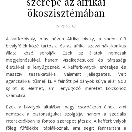
szerepe az afrikai
ökoszisztémában
2025.02.19.
A kafferbivaly, más néven Afrikai bivaly, a vadon élő
bivalyfélék közé tartozik, és az afrikai szavannák ikonikus
állatai közé sorolják. Ezek az állatok nemcsak
megjelenésükkel, hanem viselkedésükkel és társasági
életükkel is lenyűgöznek. A kafferbivalyok erőteljes és
masszív testalkatukkal, valamint jellegzetes, ívelt
agancsaikkal tűnnek ki. A felnőtt példányok súlya akár 800
kg-ot is elérhet, ami lenyűgöző méretet kölcsönöz
számukra.
Ezek a bivalyok általában nagy csordákban élnek, ami
nemcsak a biztonságukat szolgálja, hanem a szociális
interakciókban is fontos szerepet játszik. A kafferbivalyok
főleg fűfélékkel táplálkoznak, ami segít fenntartani a