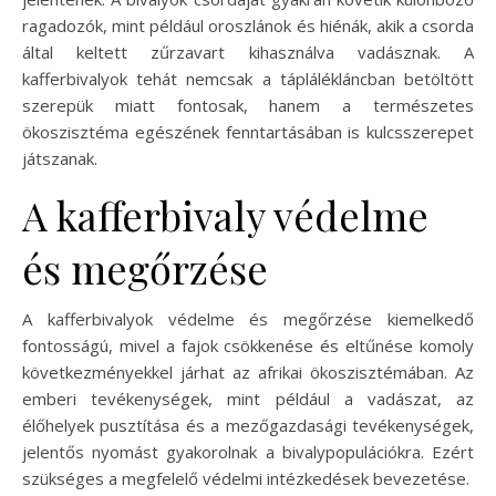
ragadozók, mint például oroszlánok és hiénák, akik a csorda
által keltett zűrzavart kihasználva vadásznak. A
kafferbivalyok tehát nemcsak a táplálékláncban betöltött
szerepük miatt fontosak, hanem a természetes
ökoszisztéma egészének fenntartásában is kulcsszerepet
játszanak.
A kafferbivaly védelme
és megőrzése
A kafferbivalyok védelme és megőrzése kiemelkedő
fontosságú, mivel a fajok csökkenése és eltűnése komoly
következményekkel járhat az afrikai ökoszisztémában. Az
emberi tevékenységek, mint például a vadászat, az
élőhelyek pusztítása és a mezőgazdasági tevékenységek,
jelentős nyomást gyakorolnak a bivalypopulációkra. Ezért
szükséges a megfelelő védelmi intézkedések bevezetése.