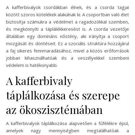
A kafferbivalyok csordákban élnek, és a csorda tagjai
között szoros kötelékek alakulnak ki. A csoportban való élet
biztosítja számukra a védelmet a ragadozókkal szemben,
és megkönnyíti a táplálékkeresést is. A csorda vezetője
általában egy domináns nőstény, aki irányítja a csoport
mozgását és döntéseit. Ez a szociális struktúra hozzájárul
a faj sikeres fennmaradásához, mivel a közös erőforrások
jobban kihasználhatóak és a veszélyekkel szembeni
védelem is hatékonyabb.
A kafferbivaly
táplálkozása és szerepe
az ökoszisztémában
A kafferbivalyok táplálkozása alapvetően a fűfélékre épül,
amelyek nagy mennyiségben megtalálhatóak a