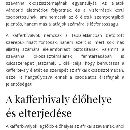
szavanna ökoszisztémájának egyensúlyát. Az állatok
vándorló életmódot folytatnak, és a vízforrások körül
csoportosulnak, ami nemcsak az ő életük szempontjából
jelentős, hanem más állatfajok számára is létfontosságú.
A kafferbivalyok nemcsak a táplálékláncban betöltött
szerepük miatt fontosak, hanem azért is, mert sok más
állatfaj számára élelemforrást biztosítanak, valamint a
szavanna ökoszisztémájának fenntartásában is
kulcsszerepet játszanak. E cikk célja, hogy bemutassa a
kafferbivaly életét és szerepét az afrikai ökoszisztémában,
ezzel is hangsúlyozva ennek a csodálatos állatfajnak a
jelentőségét.
A kafferbivaly élőhelye
és elterjedése
A kafferbivalyok legfőbb élőhelyei az afrikai szavannák, ahol