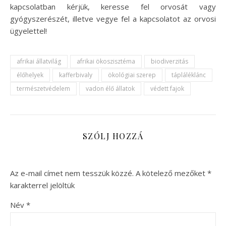
kapcsolatban kérjük, keresse fel orvosát vagy
gyógyszerészét, illetve vegye fel a kapcsolatot az orvosi
ügyelettel!
afrikai állatvilág
afrikai ökoszisztéma
biodiverzitás
élőhelyek
kafferbivaly
ökológiai szerep
tápláléklánc
természetvédelem
vadon élő állatok
védett fajok
SZÓLJ HOZZÁ
Az e-mail címet nem tesszük közzé.
A kötelező mezőket
*
karakterrel jelöltük
Név
*