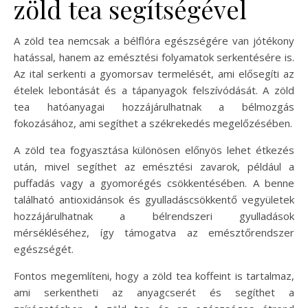
zöld tea segítségével
A zöld tea nemcsak a bélflóra egészségére van jótékony
hatással, hanem az emésztési folyamatok serkentésére is.
Az ital serkenti a gyomorsav termelését, ami elősegíti az
ételek lebontását és a tápanyagok felszívódását. A zöld
tea hatóanyagai hozzájárulhatnak a bélmozgás
fokozásához, ami segíthet a székrekedés megelőzésében.
A zöld tea fogyasztása különösen előnyös lehet étkezés
után, mivel segíthet az emésztési zavarok, például a
puffadás vagy a gyomorégés csökkentésében. A benne
található antioxidánsok és gyulladáscsökkentő vegyületek
hozzájárulhatnak a bélrendszeri gyulladások
mérsékléséhez, így támogatva az emésztőrendszer
egészségét.
Fontos megemlíteni, hogy a zöld tea koffeint is tartalmaz,
ami serkentheti az anyagcserét és segíthet a