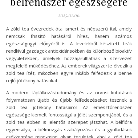
bélrendszer egészségére
2025.01.06.
A zöld tea évezredek óta ismert és népszerű ital, amely
nemcsak frissítő hatásáról híres, hanem számos
egészségügyi előnyéről is. A levelekből készített teák
rendkívül gazdagok antioxidánsokban és különböző bioaktív
vegyületekben, amelyek hozzájárulhatnak a szervezet
megfelelő működéséhez. Az emberek világszerte élvezik a
zöld tea ízét, miközben egyre inkább felfedezik a benne
rejlő jótékony hatásokat.
A modern táplálkozástudomány és az orvosi kutatások
folyamatosan újabb és újabb felfedezéseket tesznek a
zöld tea jótékony hatásairól. Az emésztőrendszer
egészsége kiemelt fontosságú a jólét szempontjából, és a
zöld tea ebben is jelentős szerepet játszhat. A bélflóra
egyensúlya, a bélmozgás szabályozása és a gyulladások
csökkentése mind-mind olyan területek, ahol a zöld tea