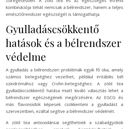
zsírégetésben. A zöld tea és az egészséges étrend
kombinációja tehát nemcsak a bélrendszer, hanem a teljes
emésztőrendszer egészségét is támogathatja.
Gyulladáscsökkentő
hatások és a bélrendszer
védelme
A gyulladás a bélrendszeri problémák egyik fő oka, amely
számos betegséghez vezethet, például irritábilis bél
szindrómához vagy Crohn-betegséghez. A zöld tea
gyulladáscsökkentő hatása miatt kiváló választás lehet a
bélrendszer egészségének megőrzésére. Az EGCG és
más flavonoidok képesek csökkenteni a gyulladást a
szervezetben, ezáltal segítve a bélrendszer védelmét.
A zöld tea antioxidánsai segíthetnek a szabadgyökök