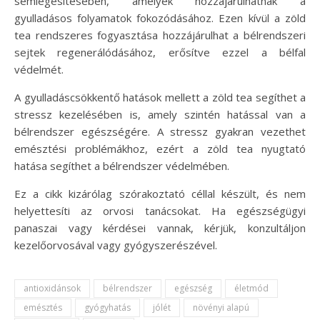
semlegesítésében, amelyek hozzájárulhatnak a
gyulladásos folyamatok fokozódásához. Ezen kívül a zöld
tea rendszeres fogyasztása hozzájárulhat a bélrendszeri
sejtek regenerálódásához, erősítve ezzel a bélfal
védelmét.
A gyulladáscsökkentő hatások mellett a zöld tea segíthet a
stressz kezelésében is, amely szintén hatással van a
bélrendszer egészségére. A stressz gyakran vezethet
emésztési problémákhoz, ezért a zöld tea nyugtató
hatása segíthet a bélrendszer védelmében.
Ez a cikk kizárólag szórakoztató céllal készült, és nem
helyettesíti az orvosi tanácsokat. Ha egészségügyi
panaszai vagy kérdései vannak, kérjük, konzultáljon
kezelőorvosával vagy gyógyszerészével.
antioxidánsok
bélrendszer
egészség
életmód
emésztés
gyógyhatás
jólét
növényi alapú