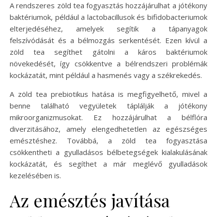
A rendszeres zöld tea fogyasztás hozzájárulhat a jótékony
baktériumok, például a lactobacillusok és bifidobacteriumok
elterjedéséhez, amelyek segítik a tápanyagok
felszívódását és a bélmozgás serkentését. Ezen kívül a
zöld tea segíthet gátolni a káros baktériumok
növekedését, így csökkentve a bélrendszeri problémák
kockázatát, mint például a hasmenés vagy a székrekedés.
A zöld tea prebiotikus hatása is megfigyelhető, mivel a
benne található vegyületek táplálják a jótékony
mikroorganizmusokat. Ez hozzájárulhat a bélflóra
diverzitásához, amely elengedhetetlen az egészséges
emésztéshez. Továbbá, a zöld tea fogyasztása
csökkentheti a gyulladásos bélbetegségek kialakulásának
kockázatát, és segíthet a már meglévő gyulladások
kezelésében is.
Az emésztés javítása