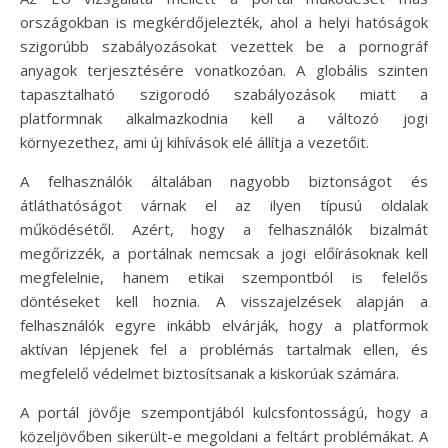
országokban is megkérdőjelezték, ahol a helyi hatóságok
szigorúbb szabályozásokat vezettek be a pornográf
anyagok terjesztésére vonatkozóan. A globális szinten
tapasztalható szigorodó szabályozások miatt a
platformnak alkalmazkodnia kell a változó jogi
környezethez, ami új kihívások elé állítja a vezetőit.
A felhasználók általában nagyobb biztonságot és
átláthatóságot várnak el az ilyen típusú oldalak
működésétől. Azért, hogy a felhasználók bizalmát
megőrizzék, a portálnak nemcsak a jogi előírásoknak kell
megfelelnie, hanem etikai szempontból is felelős
döntéseket kell hoznia. A visszajelzések alapján a
felhasználók egyre inkább elvárják, hogy a platformok
aktívan lépjenek fel a problémás tartalmak ellen, és
megfelelő védelmet biztosítsanak a kiskorúak számára.
A portál jövője szempontjából kulcsfontosságú, hogy a
közeljövőben sikerült-e megoldani a feltárt problémákat. A