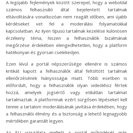
A legújabb fejlemények között szerepel, hogy a weboldal
számos felhasználó által bejelentett tartalmak
eltávolítására vonatkozóan nem reagált időben, ami újabb
kérdéseket vet fel a moderálási folyamatokkal
kapcsolatban. Az ilyen típusú tartalmak kezelése különösen
érzékeny téma, hiszen a felhasználók bizalmának
megőrzése érdekében elengedhetetlen, hogy a platform
hatékonyan és gyorsan cselekedjen.
Ezen kívül a portál népszerűsége ellenére is számos
kritikát kapott a felhasználók által feltöltött tartalmak
ellenőrzésének hiányosságai miatt. Több esetben is
előfordult, hogy a felhasználók olyan videókhoz fértek
hozzá, amelyek jogsértő vagy etikátlan tartalmat
tartalmaztak. A platformnak ezért sürgősen lépéseket kell
tennie a tartalom moderálásának javítása érdekében, hogy
a felhasználói élmény és a biztonság a lehető legnagyobb
mértékben garantált legyen.
Az EU vizsgálata mellett a portál működését más