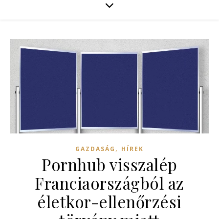
,
GAZDASÁG
HÍREK
Pornhub visszalép
Franciaországból az
életkor-ellenőrzési