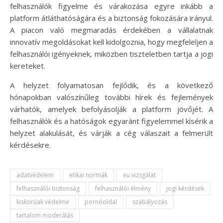
felhasználók figyelme és várakozása egyre inkább a
platform átláthatóságára és a biztonság fokozására irányul.
A piacon való megmaradás érdekében a vállalatnak
innovatív megoldásokat kell kidolgoznia, hogy megfeleljen a
felhasználói igényeknek, miközben tiszteletben tartja a jogi
kereteket.
A helyzet folyamatosan fejlődik, és a következő
hónapokban valószínűleg további hírek és fejlemények
várhatók, amelyek befolyásolják a platform jövőjét. A
felhasználók és a hatóságok egyaránt figyelemmel kísérik a
helyzet alakulását, és várják a cég válaszait a felmerült
kérdésekre.
adatvédelem
etikai normák
eu vizsgálat
felhasználói biztonság
felhasználói élmény
jogi kérdések
kiskorúak védelme
pornóoldal
szabályozás
tartalom moderálás