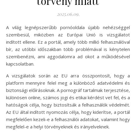
törvény miatt
2025.06.09.
A világ legnépszerűbb pornóoldala újabb nehézséggel
szembesül, miközben az Európai Unió is vizsgálatot
indított ellene. Ez a portál, amely több millió felhasználóval
bír, az utóbbi időszakban több problémával is kénytelen
szembenézni, ami aggodalomra ad okot a működésével
kapcsolatban.
A vizsgálatok során az EU arra összpontosít, hogy a
platform mennyire felel meg a különböző adatvédelmi és
biztonsági előírásoknak. A pornográf tartalmak terjesztése,
különösen online, számos jogi és etikai kérdést vet fel, és a
hatóságok célja, hogy biztosítsák a felhasználók védelmét.
Az EU által indított nyomozás célja, hogy kiderítse, a portál
megfelelően kezeli-e a felhasználói adatokat, valamint hogy
megfelel-e a helyi törvényeknek és irányelveknek.