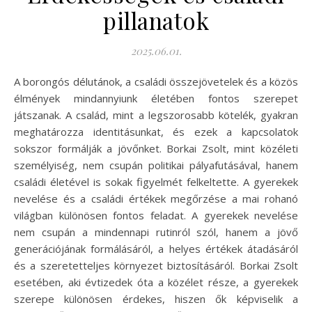
pillanatok
2025.06.01.
A borongós délutánok, a családi összejövetelek és a közös
élmények mindannyiunk életében fontos szerepet
játszanak. A család, mint a legszorosabb kötelék, gyakran
meghatározza identitásunkat, és ezek a kapcsolatok
sokszor formálják a jövőnket. Borkai Zsolt, mint közéleti
személyiség, nem csupán politikai pályafutásával, hanem
családi életével is sokak figyelmét felkeltette. A gyerekek
nevelése és a családi értékek megőrzése a mai rohanó
világban különösen fontos feladat. A gyerekek nevelése
nem csupán a mindennapi rutinról szól, hanem a jövő
generációjának formálásáról, a helyes értékek átadásáról
és a szeretetteljes környezet biztosításáról. Borkai Zsolt
esetében, aki évtizedek óta a közélet része, a gyerekek
szerepe különösen érdekes, hiszen ők képviselik a