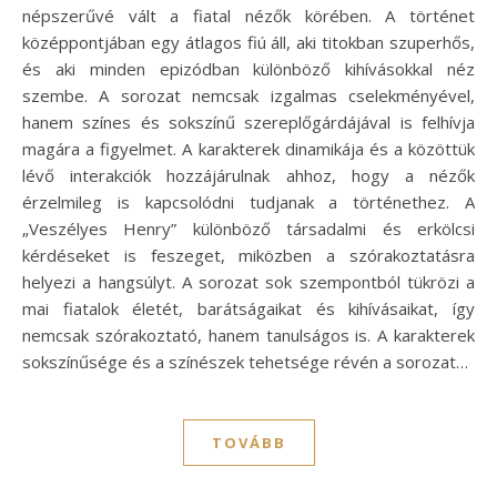
népszerűvé vált a fiatal nézők körében. A történet
középpontjában egy átlagos fiú áll, aki titokban szuperhős,
és aki minden epizódban különböző kihívásokkal néz
szembe. A sorozat nemcsak izgalmas cselekményével,
hanem színes és sokszínű szereplőgárdájával is felhívja
magára a figyelmet. A karakterek dinamikája és a közöttük
lévő interakciók hozzájárulnak ahhoz, hogy a nézők
érzelmileg is kapcsolódni tudjanak a történethez. A
„Veszélyes Henry” különböző társadalmi és erkölcsi
kérdéseket is feszeget, miközben a szórakoztatásra
helyezi a hangsúlyt. A sorozat sok szempontból tükrözi a
mai fiatalok életét, barátságaikat és kihívásaikat, így
nemcsak szórakoztató, hanem tanulságos is. A karakterek
sokszínűsége és a színészek tehetsége révén a sorozat…
TOVÁBB