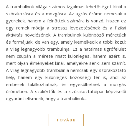
A trambulinok világa számos izgalmas lehetőséget kínál a
szórakozásra és a mozgásra. Az ugrás öröme nemcsak a
gyerekek, hanem a felnőttek számára is vonzó, hiszen ez
egy remek módja a stressz levezetésének és a fizikai
aktivitás növelésének. A trambulinok különböző méretűek
és formájúak, de van egy, amely kiemelkedik a többi közül:
a világ legnagyobb trambulinja. Ez a hatalmas ugrófelület
nem csupán a mérete miatt különleges, hanem azért is,
mert olyan élményeket kínál, amelyekre senki sem számít.
A világ legnagyobb trambulinja nemcsak egy szórakoztató
hely, hanem egy különleges közösségi tér is, ahol az
emberek találkozhatnak, és egyesülhetnek a mozgás
örömében. A szakértők és a szórakoztatóipar képviselői
egyaránt elismerik, hogy a trambulinok…
TOVÁBB