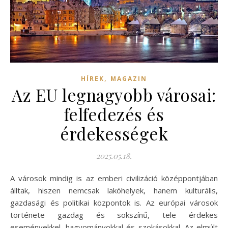
,
HÍREK
MAGAZIN
Az EU legnagyobb városai:
felfedezés és
érdekességek
2025.05.18.
A városok mindig is az emberi civilizáció középpontjában
álltak, hiszen nemcsak lakóhelyek, hanem kulturális,
gazdasági és politikai központok is. Az európai városok
története gazdag és sokszínű, tele érdekes
eseményekkel, hagyományokkal és szokásokkal. Az elmúlt