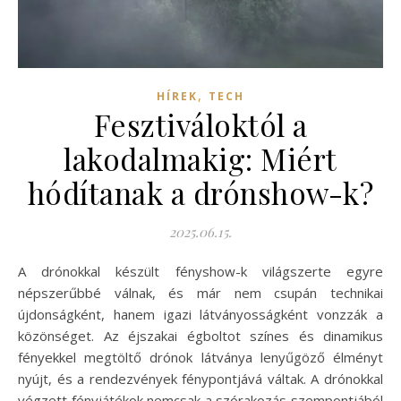
,
HÍREK
TECH
Fesztiváloktól a
lakodalmakig: Miért
hódítanak a drónshow-k?
2025.06.15.
A drónokkal készült fényshow-k világszerte egyre
népszerűbbé válnak, és már nem csupán technikai
újdonságként, hanem igazi látványosságként vonzzák a
közönséget. Az éjszakai égboltot színes és dinamikus
fényekkel megtöltő drónok látványa lenyűgöző élményt
nyújt, és a rendezvények fénypontjává váltak. A drónokkal
végzett fényjátékok nemcsak a szórakozás szempontjából