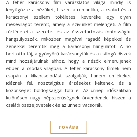
A fehér karácsony film varázslatos világa mindig is
lenyűgözte a nézőket, hiszen a romantika, a család és a
karácsonyi szellem tökéletes keveréke egy olyan
mesevilágot teremt, amely a szívünket melengeti. A film
történetei a szeretet és az összetartozás fontosságát
hangsúlyozzák, miközben magával ragadó képekkel és
zeneikkel teremtik meg a karácsonyi hangulatot. A hó
borította táj, a gyönyörű karácsonyfák és a csillogó díszek
mind hozzájárulnak ahhoz, hogy a nézők elmerüljenek
ebben a csodás világban. A fehér karácsony filmek nem
csupán a kikapcsolódást szolgálják, hanem emlékeket
idéznek fel, nosztalgikus érzéseket keltenek, és a
közönséget boldogsággal tölti el. Az ünnepi időszakban
különösen nagy népszerűségnek örvendenek, hiszen a
családi összejövetelek és az ünnepi vacsorák…
TOVÁBB