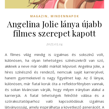
,
MAGAZIN
MINDENNAPOK
Angelina Jolie lánya újabb
filmes szerepet kapott
2025.03.14.
A filmes világ mindig is izgalmas és sokszínű volt,
különösen, ha olyan tehetséges színészekről van szó,
akiknek a neve már önálló márkát képvisel. Angelina Jolie, a
híres színésznő és rendező, nemcsak saját karrierjével,
hanem gyermekeivel is nagy figyelmet kap. Az ő lányai,
különösen, már fiatal koruk óta a reflektorfényben vannak,
és sokan kíváncsian várják, hogy milyen irányban alakul a
karrierjük. A fiatal tehetségek felnőtté válása és a
szórakoztatóiparhoz való kapcsolódásuk izgalmas
látványosság, amely inspirálhatja a következő generációt. A