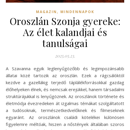
,
MAGAZIN
MINDENNAPOK
Oroszlán Szonja gyereke:
Az élet kalandjai és
tanulságai
2025.05.23.
A Szavanna egyik leglenyűgözőbb és legimpozánsabb
állatai közé tartozik az oroszlán. Ezek a rágcsálóktól
kezdve a gazellákig terjedő táplálékforrásokkal gazdag
élőhelyeken élnek, és nemcsak erejükkel, hanem társadalmi
struktúrájukkal is lenyűgöznek. Az oroszlánok története és
életmódja évezredeken át izgalmas témákat szolgáltatott
a tudósoknak, természetkedvelőknek és filmeseknek
egyaránt. Az oroszlánok családi kötelékei különösen
figyelemre méltóak, hiszen a nőstények általában szoros