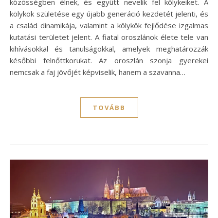
közösségben élnek, és együtt nevelik fel kölykeiket. A
kölykök születése egy újabb generáció kezdetét jelenti, és
a család dinamikája, valamint a kölykök fejlődése izgalmas
kutatási területet jelent. A fiatal oroszlánok élete tele van
kihívásokkal és tanulságokkal, amelyek meghatározzák
későbbi felnőttkorukat. Az oroszlán szonja gyerekei
nemcsak a faj jövőjét képviselik, hanem a szavanna…
TOVÁBB