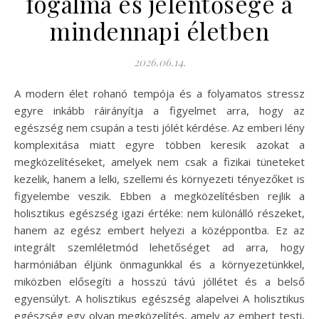
fogalma és jelentősége a
mindennapi életben
2026.06.14.
A modern élet rohanó tempója és a folyamatos stressz
egyre inkább ráirányítja a figyelmet arra, hogy az
egészség nem csupán a testi jólét kérdése. Az emberi lény
komplexitása miatt egyre többen keresik azokat a
megközelítéseket, amelyek nem csak a fizikai tüneteket
kezelik, hanem a lelki, szellemi és környezeti tényezőket is
figyelembe veszik. Ebben a megközelítésben rejlik a
holisztikus egészség igazi értéke: nem különálló részeket,
hanem az egész embert helyezi a középpontba. Ez az
integrált szemléletmód lehetőséget ad arra, hogy
harmóniában éljünk önmagunkkal és a környezetünkkel,
miközben elősegíti a hosszú távú jóllétet és a belső
egyensúlyt. A holisztikus egészség alapelvei A holisztikus
egészség egy olyan megközelítés, amely az embert testi,