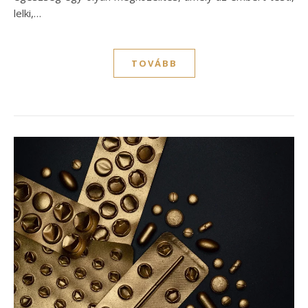
lelki,…
TOVÁBB