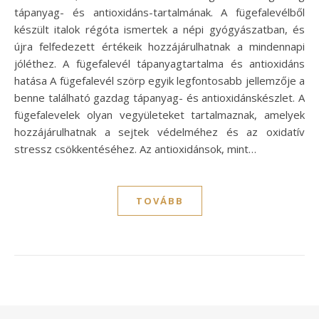
tápanyag- és antioxidáns-tartalmának. A fügefalevélből
készült italok régóta ismertek a népi gyógyászatban, és
újra felfedezett értékeik hozzájárulhatnak a mindennapi
jóléthez. A fügefalevél tápanyagtartalma és antioxidáns
hatása A fügefalevél szörp egyik legfontosabb jellemzője a
benne található gazdag tápanyag- és antioxidánskészlet. A
fügefalevelek olyan vegyületeket tartalmaznak, amelyek
hozzájárulhatnak a sejtek védelméhez és az oxidatív
stressz csökkentéséhez. Az antioxidánsok, mint…
TOVÁBB