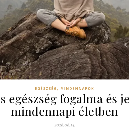
,
EGÉSZSÉG
MINDENNAPOK
us egészség fogalma és j
mindennapi életben
2026.06.14.