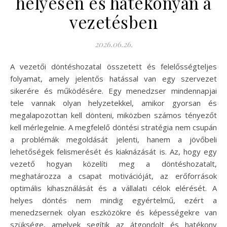
helyesen és hatékonyan a
vezetésben
2026.06.26.
A vezetői döntéshozatal összetett és felelősségteljes
folyamat, amely jelentős hatással van egy szervezet
sikerére és működésére. Egy menedzser mindennapjai
tele vannak olyan helyzetekkel, amikor gyorsan és
megalapozottan kell dönteni, miközben számos tényezőt
kell mérlegelnie. A megfelelő döntési stratégia nem csupán
a problémák megoldását jelenti, hanem a jövőbeli
lehetőségek felismerését és kiaknázását is. Az, hogy egy
vezető hogyan közelíti meg a döntéshozatalt,
meghatározza a csapat motivációját, az erőforrások
optimális kihasználását és a vállalati célok elérését. A
helyes döntés nem mindig egyértelmű, ezért a
menedzsernek olyan eszközökre és képességekre van
szüksége, amelyek segítik az átgondolt és hatékony