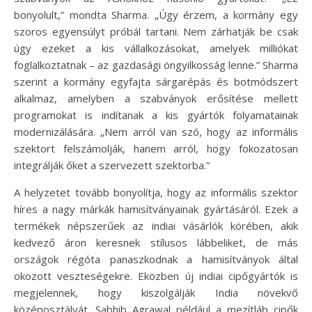
bonyolult,” mondta Sharma. „Úgy érzem, a kormány egy
szoros egyensúlyt próbál tartani. Nem zárhatják be csak
úgy ezeket a kis vállalkozásokat, amelyek milliókat
foglalkoztatnak – az gazdasági öngyilkosság lenne.” Sharma
szerint a kormány egyfajta sárgarépás és botmódszert
alkalmaz, amelyben a szabványok erősítése mellett
programokat is indítanak a kis gyártók folyamatainak
modernizálására. „Nem arról van szó, hogy az informális
szektort felszámolják, hanem arról, hogy fokozatosan
integrálják őket a szervezett szektorba.”
A helyzetet tovább bonyolítja, hogy az informális szektor
híres a nagy márkák hamisítványainak gyártásáról. Ezek a
termékek népszerűek az indiai vásárlók körében, akik
kedvező áron keresnek stílusos lábbeliket, de más
országok régóta panaszkodnak a hamisítványok által
okozott veszteségekre. Eközben új indiai cipőgyártók is
megjelennek, hogy kiszolgálják India növekvő
középosztályát. Sabhib Agrawal például a mezítláb cipők