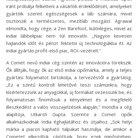
iránt próbálja felkelteni a vásárlók érdeklődését, amelyeket
gyártóik szerint egészségesek a láb számára, mivel
ösztönzik a természetes, mezítláb mozgást. Agrawal
elmondta, hogy cége, a Zen Barefoot, különleges, mivel az
indiai lábbelipiac nem túl innovatív. „Nagyon kevesen
hajlandók időt és pénzt fektetni új technológiákba itt. Az
indiai gyártás profit-első piac, ROI-vezérelt.”
A Comet nevű indiai cég szintén az innovációra törekszik.
Ők állítják, hogy ők az első indiai cipőmárka, amely a teljes
gyártási folyamatot birtokolja, a tervezéstől a gyártásig.
„Ez a szintű kontroll lehetővé teszi számunkra, hogy
kísérletezzünk az anyagokkal, új formákat vezessünk be, és
folyamatosan finomítsuk a kényelmet és a megfelelő
illeszkedést a valós visszajelzések alapján,” mondta a cég
alapítója, Utkarsh Gupta. Szerinte a Comet cipők
alkalmazkodnak India éghajlatához és útjaihoz. „Sok helyi
márka a piacon kapható talpakat használja, de amikor a
Cometet elkezdtük, rájöttünk, hogy ezek minőségben,