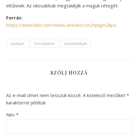
eltűnnek. Az okosabbak megtalálják a maguk rétegét.
Forrás:
https://www.bbc.com/news/articles/cm2nplgm2kpo
cipőipar
forradalom
munkahelyek
SZÓLJ HOZZÁ
Az e-mail címet nem tesszük közzé.
A kötelező mezőket
*
karakterrel jelöltük
Név
*