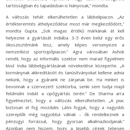
tartósságban és tapadásban is hiányosak,” mondta.
A változás tehát elkerülhetetlen a lábbelipiacon. „Az
értékteremtés áthelyeződése most már megkezdődött,”
mondta Gupta. „Sok magas értékű márkának át kell
helyeznie a gyártását Indiába. 3-5 éven belül egy erős
ökoszisztémánk lesz, amely képes versenyezni a
nemzetközi sportcipőpiacon.” Agra városában Ashok
reméli, hogy az informális szektor nem marad figyelmen
kívül India lábbeligyártásának növekedése közepette. „A
kormánynak akkreditációt és tanúsítványokat kellene adnia
nekünk, hogy a gyáraink ne zárjanak be. Ha minket is
bevonnak a szervezett szektorba, senki sem tudja majd
felülmúlni Indiát a cipőgyártás terén.” De Sharma arra
figyelmeztet, hogy a változás elkerülhetetlen. „A piac
biztosan el fog mozdulni. Látni fogjuk, hogy a nagyobb
szereplők még nagyobbá válnak – ők rendelkeznek a
pénzügyi forrással, hogy gyorsan alkalmazkodjanak.”
Azonban nem hiszem, hogy a kisebb cégek teljesen