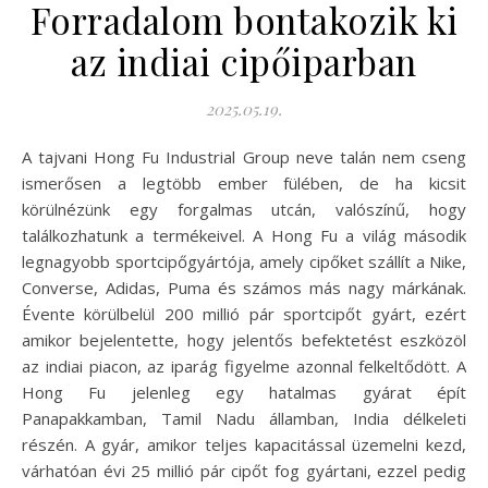
Forradalom bontakozik ki
az indiai cipőiparban
2025.05.19.
A tajvani Hong Fu Industrial Group neve talán nem cseng
ismerősen a legtöbb ember fülében, de ha kicsit
körülnézünk egy forgalmas utcán, valószínű, hogy
találkozhatunk a termékeivel. A Hong Fu a világ második
legnagyobb sportcipőgyártója, amely cipőket szállít a Nike,
Converse, Adidas, Puma és számos más nagy márkának.
Évente körülbelül 200 millió pár sportcipőt gyárt, ezért
amikor bejelentette, hogy jelentős befektetést eszközöl
az indiai piacon, az iparág figyelme azonnal felkeltődött. A
Hong Fu jelenleg egy hatalmas gyárat épít
Panapakkamban, Tamil Nadu államban, India délkeleti
részén. A gyár, amikor teljes kapacitással üzemelni kezd,
várhatóan évi 25 millió pár cipőt fog gyártani, ezzel pedig