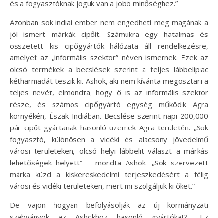
és a fogyasztóknak joguk van a jobb minőséghez.”
Azonban sok indiai ember nem engedheti meg magának a
jól ismert márkák cipőit. Számukra egy hatalmas és
összetett kis cipőgyártók hálózata áll rendelkezésre,
amelyet az „informális szektor” néven ismernek. Ezek az
olcsó termékek a becslések szerint a teljes lábbelipiac
kétharmadát teszik ki. Ashok, aki nem kívánta megosztani a
teljes nevét, elmondta, hogy ő is az informális szektor
része, és számos cipőgyártó egység működik Agra
környékén, Észak-Indiában. Becslése szerint napi 200,000
pár cipőt gyártanak hasonló üzemek Agra területén. „Sok
fogyasztó, különösen a vidéki és alacsony jövedelmű
városi területeken, olcsó helyi lábbelit választ a márkás
lehetőségek helyett” – mondta Ashok. „Sok szervezett
márka küzd a kiskereskedelmi terjeszkedésért a félig
városi és vidéki területeken, mert mi szolgáljuk ki őket.”
De vajon hogyan befolyásolják az új kormányzati
szabványok az Ashokhoz hasonló gyártókat? „Ez