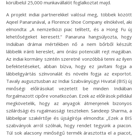
körülbelül 25,000 munkavállalót foglalkoztat majd.
A projekt indiai partnerekkel valósul meg, többek között
Aqeel Panarunával, a Florence Shoe Company elnökével, aki
elmondta: „A nemzetközi piac telített, és a Hong Fu új
lehetőségeket keresett.” Panaruna hangsúlyozta, hogy
Indiában drámai mértékben nő a nem bőrből készült
lábbelik iránti kereslet, ami óriási potenciált rejt magában.
Az indiai kormány szintén szeretné vonzóbbá tenni az ilyen
befektetéseket, abban bízva, hogy ez javítani fogja a
lábbeligyártás színvonalát és növelni fogja az exportot.
Tavaly augusztusban az Indiai Szabványügyi Hivatal (BIS) új
minőségi előírásokat vezetett be minden Indiában
forgalmazott cipőre vonatkozóan. Ezek az előírások például
megkövetelik, hogy az anyagok átmenjenek bizonyos
szilárdsági és rugalmassági teszteken. Sandeep Sharma, a
lábbelipar szakértője és újságírója elmondta: „Ezek a BIS
szabványok arról szólnak, hogy rendet tegyünk a piacon.
Túl sok alacsony minőségű termék árasztotta el a piacot,