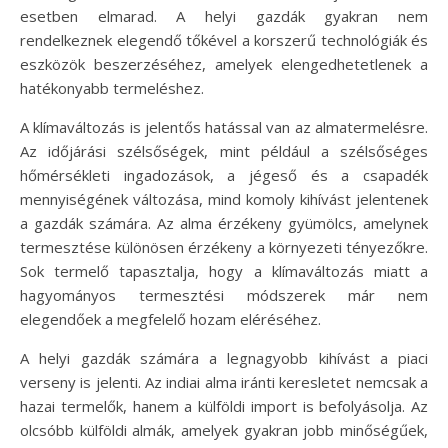
esetben elmarad. A helyi gazdák gyakran nem
rendelkeznek elegendő tőkével a korszerű technológiák és
eszközök beszerzéséhez, amelyek elengedhetetlenek a
hatékonyabb termeléshez.
A klímaváltozás is jelentős hatással van az almatermelésre.
Az időjárási szélsőségek, mint például a szélsőséges
hőmérsékleti ingadozások, a jégeső és a csapadék
mennyiségének változása, mind komoly kihívást jelentenek
a gazdák számára. Az alma érzékeny gyümölcs, amelynek
termesztése különösen érzékeny a környezeti tényezőkre.
Sok termelő tapasztalja, hogy a klímaváltozás miatt a
hagyományos termesztési módszerek már nem
elegendőek a megfelelő hozam eléréséhez.
A helyi gazdák számára a legnagyobb kihívást a piaci
verseny is jelenti. Az indiai alma iránti keresletet nemcsak a
hazai termelők, hanem a külföldi import is befolyásolja. Az
olcsóbb külföldi almák, amelyek gyakran jobb minőségűek,