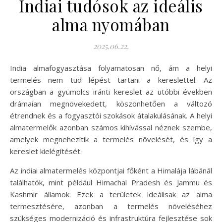
Indiai tudósok az ideális
alma nyomában
2025.06.22.
India almafogyasztása folyamatosan nő, ám a helyi
termelés nem tud lépést tartani a kereslettel. Az
országban a gyümölcs iránti kereslet az utóbbi években
drámaian megnövekedett, köszönhetően a változó
étrendnek és a fogyasztói szokások átalakulásának. A helyi
almatermelők azonban számos kihívással néznek szembe,
amelyek megnehezítik a termelés növelését, és így a
kereslet kielégítését.
Az indiai almatermelés központjai főként a Himalája lábánál
találhatók, mint például Himachal Pradesh és Jammu és
Kashmir államok. Ezek a területek ideálisak az alma
termesztésére, azonban a termelés növeléséhez
szükséges modernizáció és infrastruktúra fejlesztése sok