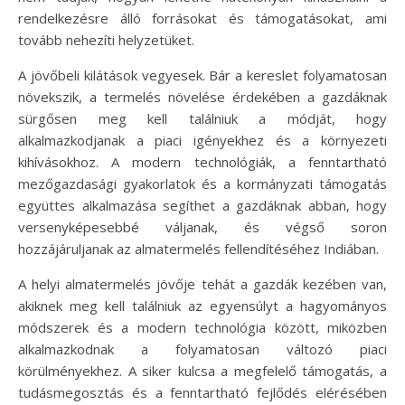
rendelkezésre álló forrásokat és támogatásokat, ami
tovább nehezíti helyzetüket.
A jövőbeli kilátások vegyesek. Bár a kereslet folyamatosan
növekszik, a termelés növelése érdekében a gazdáknak
sürgősen meg kell találniuk a módját, hogy
alkalmazkodjanak a piaci igényekhez és a környezeti
kihívásokhoz. A modern technológiák, a fenntartható
mezőgazdasági gyakorlatok és a kormányzati támogatás
együttes alkalmazása segíthet a gazdáknak abban, hogy
versenyképesebbé váljanak, és végső soron
hozzájáruljanak az almatermelés fellendítéséhez Indiában.
A helyi almatermelés jövője tehát a gazdák kezében van,
akiknek meg kell találniuk az egyensúlyt a hagyományos
módszerek és a modern technológia között, miközben
alkalmazkodnak a folyamatosan változó piaci
körülményekhez. A siker kulcsa a megfelelő támogatás, a
tudásmegosztás és a fenntartható fejlődés elérésében