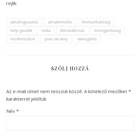
rejlik.
almafogyasztás
almatermelés
fenntarthatóság
helyi gazdák
india
klímaváltozás
mezőgazdaság
modernizáció
piaci verseny
támogatás
SZÓLJ HOZZÁ
Az e-mail címet nem tesszük közzé.
A kötelező mezőket
*
karakterrel jelöltük
Név
*