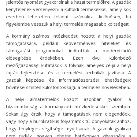
jelentős nyomást gyakorolnak a hazai termelőkre. A gazdák
kénytelenek versenyezni a külföldi termékekkel, amely sok
esetben lehetetlen feladat számukra, különösen, ha
figyelembe vesszük a helyi termelés magasabb költségeit.
A kormány számos intézkedést hozott a helyi gazdák
támogatására, például kedvezményes hiteleket és
támogatási programokat indítottak a modernizáció
elősegítése érdekében. Ezen kívül különböző
mezőgazdasági kutatások is folynak, amelyek célja a helyi
fajták fejlesztése és a termelési technikák javítása. A
gazdák képzése és információszerzési lehetőségeik
bővítése szintén kulcsfontosságú a termelés növelésében.
A helyi almatermelők között azonban gyakori a
bizalmatlanság a kormányzati intézkedésekkel szemben.
Sokan úgy érzik, hogy a támogatások nem elegendőek,
vagy hogy a bürokratikus folyamatok túl bonyolultak ahhoz,
hogy tényleges segítséget nyújtsanak. A gazdák gyakran
nem tudják, hogyan lehetne hatékonyan kihasználni a