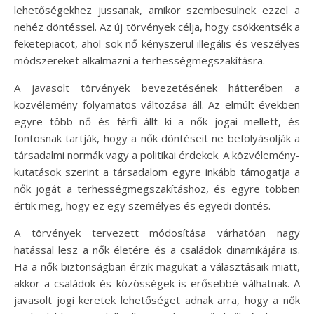
lehetőségekhez jussanak, amikor szembesülnek ezzel a
nehéz döntéssel. Az új törvények célja, hogy csökkentsék a
feketepiacot, ahol sok nő kényszerül illegális és veszélyes
módszereket alkalmazni a terhességmegszakításra.
A javasolt törvények bevezetésének hátterében a
közvélemény folyamatos változása áll. Az elmúlt években
egyre több nő és férfi állt ki a nők jogai mellett, és
fontosnak tartják, hogy a nők döntéseit ne befolyásolják a
társadalmi normák vagy a politikai érdekek. A közvélemény-
kutatások szerint a társadalom egyre inkább támogatja a
nők jogát a terhességmegszakításhoz, és egyre többen
értik meg, hogy ez egy személyes és egyedi döntés.
A törvények tervezett módosítása várhatóan nagy
hatással lesz a nők életére és a családok dinamikájára is.
Ha a nők biztonságban érzik magukat a választásaik miatt,
akkor a családok és közösségek is erősebbé válhatnak. A
javasolt jogi keretek lehetőséget adnak arra, hogy a nők