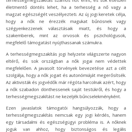
életmentő döntés lehet, ha a terhesség a nő vagy a
magzat egészségét veszélyezteti. Az új jogi keretek célja,
hogy a nők ne érezzék magukat bűnösnek vagy
szégyenkezzenek választásaik miatt, és hogy a
szakemberek, mint az orvosok és pszichológusok,
megfelelő támogatást nyújthassanak számukra.
A terhességmegszakítás jogi helyzete világszerte nagyon
eltérő, és sok országban a nők jogai nem védettek
megfelelően. A javasolt törvények bevezetése azt a célt
szolgálja, hogy a nők jogait és autonómiáját megerősítsék.
Az aktivisták és jogvédők már régóta harcolnak azért, hogy
a nők szabadon dönthessenek saját testükről, és hogy a
terhességmegszakítást ne kezeljék bűncselekményként.
Ezen javaslatok támogatói hangsúlyozzák, hogy a
terhességmegszakítás nemcsak egy jogi kérdés, hanem
egy társadalmi és egészségügyi probléma is. A nőknek
joguk van ahhoz, hogy biztonságos és legális