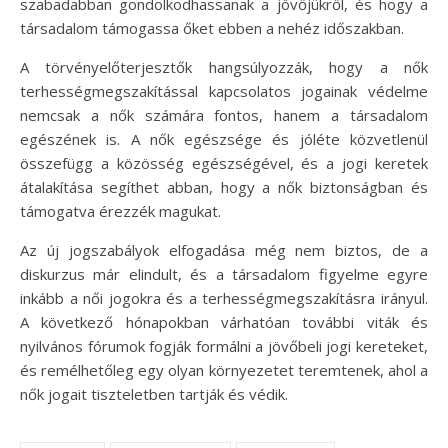
szabadabban gondolkodhassanak a jövőjükről, és hogy a
társadalom támogassa őket ebben a nehéz időszakban.
A törvényelőterjesztők hangsúlyozzák, hogy a nők
terhességmegszakítással kapcsolatos jogainak védelme
nemcsak a nők számára fontos, hanem a társadalom
egészének is. A nők egészsége és jóléte közvetlenül
összefügg a közösség egészségével, és a jogi keretek
átalakítása segíthet abban, hogy a nők biztonságban és
támogatva érezzék magukat.
Az új jogszabályok elfogadása még nem biztos, de a
diskurzus már elindult, és a társadalom figyelme egyre
inkább a női jogokra és a terhességmegszakításra irányul.
A következő hónapokban várhatóan további viták és
nyilvános fórumok fogják formálni a jövőbeli jogi kereteket,
és remélhetőleg egy olyan környezetet teremtenek, ahol a
nők jogait tiszteletben tartják és védik.