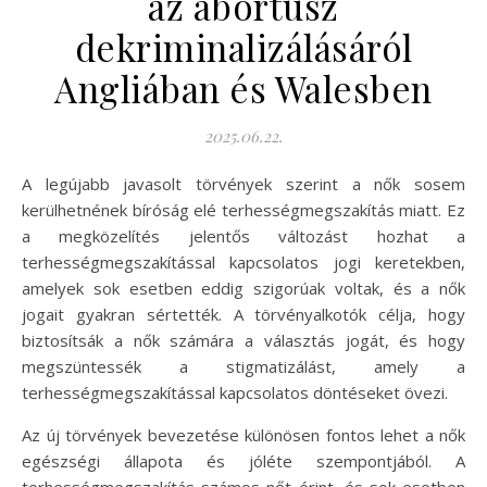
az abortusz
dekriminalizálásáról
Angliában és Walesben
2025.06.22.
A legújabb javasolt törvények szerint a nők sosem
kerülhetnének bíróság elé terhességmegszakítás miatt. Ez
a megközelítés jelentős változást hozhat a
terhességmegszakítással kapcsolatos jogi keretekben,
amelyek sok esetben eddig szigorúak voltak, és a nők
jogait gyakran sértették. A törvényalkotók célja, hogy
biztosítsák a nők számára a választás jogát, és hogy
megszüntessék a stigmatizálást, amely a
terhességmegszakítással kapcsolatos döntéseket övezi.
Az új törvények bevezetése különösen fontos lehet a nők
egészségi állapota és jóléte szempontjából. A
terhességmegszakítás számos nőt érint, és sok esetben