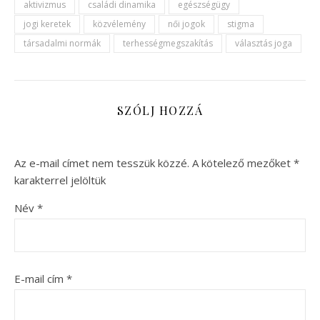
aktivizmus
családi dinamika
egészségügy
jogi keretek
közvélemény
női jogok
stigma
társadalmi normák
terhességmegszakítás
választás joga
SZÓLJ HOZZÁ
Az e-mail címet nem tesszük közzé.
A kötelező mezőket
*
karakterrel jelöltük
Név
*
E-mail cím
*