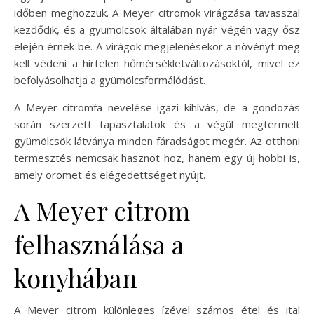
időben meghozzuk. A Meyer citromok virágzása tavasszal
kezdődik, és a gyümölcsök általában nyár végén vagy ősz
elején érnek be. A virágok megjelenésekor a növényt meg
kell védeni a hirtelen hőmérsékletváltozásoktól, mivel ez
befolyásolhatja a gyümölcsformálódást.
A Meyer citromfa nevelése igazi kihívás, de a gondozás
során szerzett tapasztalatok és a végül megtermelt
gyümölcsök látványa minden fáradságot megér. Az otthoni
termesztés nemcsak hasznot hoz, hanem egy új hobbi is,
amely örömet és elégedettséget nyújt.
A Meyer citrom
felhasználása a
konyhában
A Meyer citrom különleges ízével számos étel és ital