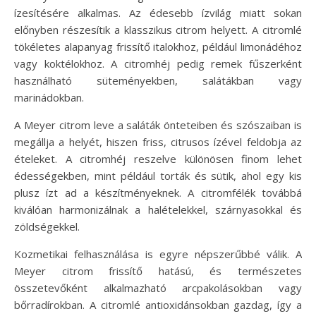
ízesítésére alkalmas. Az édesebb ízvilág miatt sokan
előnyben részesítik a klasszikus citrom helyett. A citromlé
tökéletes alapanyag frissítő italokhoz, például limonádéhoz
vagy koktélokhoz. A citromhéj pedig remek fűszerként
használható süteményekben, salátákban vagy
marinádokban.
A Meyer citrom leve a saláták önteteiben és szószaiban is
megállja a helyét, hiszen friss, citrusos ízével feldobja az
ételeket. A citromhéj reszelve különösen finom lehet
édességekben, mint például torták és sütik, ahol egy kis
plusz ízt ad a készítményeknek. A citromfélék továbbá
kiválóan harmonizálnak a halételekkel, szárnyasokkal és
zöldségekkel.
Kozmetikai felhasználása is egyre népszerűbbé válik. A
Meyer citrom frissítő hatású, és természetes
összetevőként alkalmazható arcpakolásokban vagy
bőrradírokban. A citromlé antioxidánsokban gazdag, így a