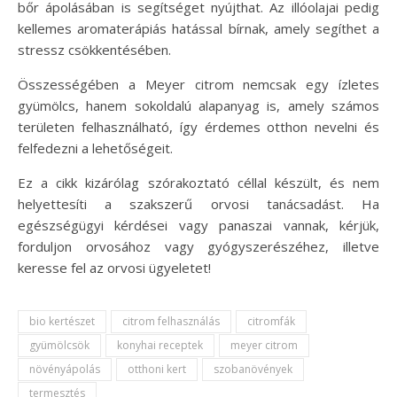
bőr ápolásában is segítséget nyújthat. Az illóolajai pedig
kellemes aromaterápiás hatással bírnak, amely segíthet a
stressz csökkentésében.
Összességében a Meyer citrom nemcsak egy ízletes
gyümölcs, hanem sokoldalú alapanyag is, amely számos
területen felhasználható, így érdemes otthon nevelni és
felfedezni a lehetőségeit.
Ez a cikk kizárólag szórakoztató céllal készült, és nem
helyettesíti a szakszerű orvosi tanácsadást. Ha
egészségügyi kérdései vagy panaszai vannak, kérjük,
forduljon orvosához vagy gyógyszerészéhez, illetve
keresse fel az orvosi ügyeletet!
bio kertészet
citrom felhasználás
citromfák
gyümölcsök
konyhai receptek
meyer citrom
növényápolás
otthoni kert
szobanövények
termesztés