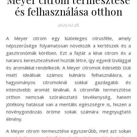
és felhasználása otthon
2025.02.28.
A Meyer citrom egy különleges citrusféle, amely
népszerűsége folyamatosan növekszik a kertészek és a
gasztronómák körében. Ezt a fajtát a kínai citrom és a
narancs keresztezésével hozták létre, így egyedi ízvilággal
és aromákkal rendelkezik. A Meyer citromok édesebb ízük
miatt ideálisak számos kulináris felhasználásra, a
hagyományos citromoknál sokkal gazdagabb és
intenzívebb aromát kínálnak. A citromfák termesztése
otthon nemcsak szórakoztató tevékenység, hanem
jótékony hatással van a mentális egészségre is, hiszen a
növénygondozás öröme sokak számára megnyugtató
élmény.
A Meyer citrom termesztése egyszerűbb, mint azt sokan