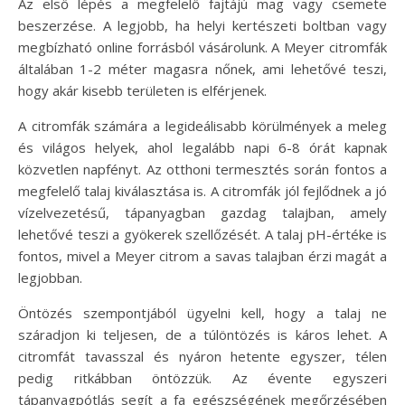
Az első lépés a megfelelő fajtájú mag vagy csemete
beszerzése. A legjobb, ha helyi kertészeti boltban vagy
megbízható online forrásból vásárolunk. A Meyer citromfák
általában 1-2 méter magasra nőnek, ami lehetővé teszi,
hogy akár kisebb területen is elférjenek.
A citromfák számára a legideálisabb körülmények a meleg
és világos helyek, ahol legalább napi 6-8 órát kapnak
közvetlen napfényt. Az otthoni termesztés során fontos a
megfelelő talaj kiválasztása is. A citromfák jól fejlődnek a jó
vízelvezetésű, tápanyagban gazdag talajban, amely
lehetővé teszi a gyökerek szellőzését. A talaj pH-értéke is
fontos, mivel a Meyer citrom a savas talajban érzi magát a
legjobban.
Öntözés szempontjából ügyelni kell, hogy a talaj ne
száradjon ki teljesen, de a túlöntözés is káros lehet. A
citromfát tavasszal és nyáron hetente egyszer, télen
pedig ritkábban öntözzük. Az évente egyszeri
tápanyagpótlás segít a fa egészségének megőrzésében