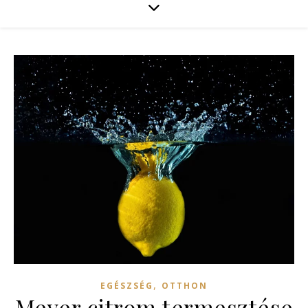
,
EGÉSZSÉG
OTTHON
Meyer citrom termesztése