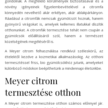
gondolnák. A megfelelő körülmények biztosításával és a
növény igényeinek figyelembevételével a citromfa
könnyedén nevelhető akár erkélyen, akár ablakpárkányon.
Ráadásul a citromfák nemcsak gyümölcsöt hoznak, hanem
gyönyörű virágokat is, amelyek kellemes illatukkal díszítik
otthonunkat. A citromfák termesztése tehát nem csupán a
gyümölcsök előállításáról szól, hanem a természet
közelségének megéléséről is.
A Meyer citrom felhasználása rendkívül széleskörű, az
ételektől kezdve a kozmetikai alkalmazásokig. Az otthoni
termesztéssel friss, bio gyümölcsökhöz jutunk, amelyeket
különböző módokon beépíthetünk a mindennapi életünkbe.
Meyer citrom
termesztése otthon
A Meyer citrom termesztése otthon számos előnnyel jár.